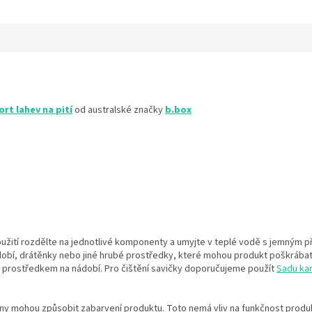
ort lahev na pití
od australské značky
b.box
žití rozdělte na jednotlivé komponenty a umyjte v teplé vodě s jemným př
dobí, drátěnky nebo jiné hrubé prostředky, které mohou produkt poškrábat.
 prostředkem na nádobí. Pro čištění savičky doporučujeme použít
Sadu kar
ny mohou způsobit zabarvení produktu. Toto nemá vliv na funkčnost produ