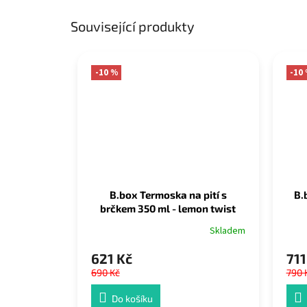
Související produkty
-10 %
-10
B.box Termoska na pití s
B.
brčkem 350 ml - lemon twist
Skladem
621 Kč
711
690 Kč
790 
Do košíku