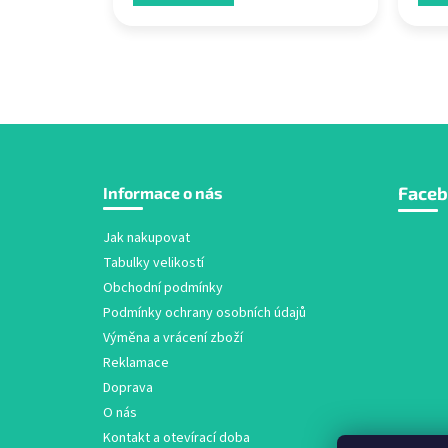
Z
Face
Informace o nás
á
p
a
Jak nakupovat
t
Tabulky velikostí
í
Obchodní podmínky
Podmínky ochrany osobních údajů
Výměna a vrácení zboží
Reklamace
Doprava
O nás
Kontakt a otevírací doba