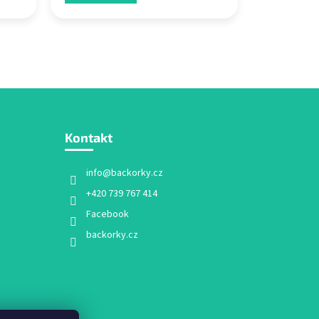
Kontakt
info
@
backorky.cz
+420 739 767 414
Facebook
backorky.cz