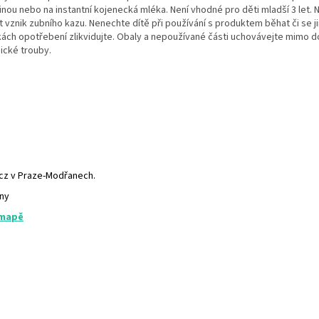
užinou nebo na instantní kojenecká mléka. Není vhodné pro děti mladší 3 le
t vznik zubního kazu.
Nenechte dítě při používání s produktem běhat či se 
kách opotřebení zlikvidujte. Obaly a nepoužívané části uchovávejte mimo 
sické trouby.
.cz v Praze-Modřanech.
any
 mapě