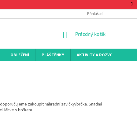
Přihlášení
NÁKUPNÍ
Prázdný košík
KOŠÍK
OBLEČENÍ
PLÁŠTĚNKY
AKTIVITY A ROZVOJ
KON
ox doporučujeme zakoupit náhradní savičky/brčka. Snadná
ml láhve s brčkem.