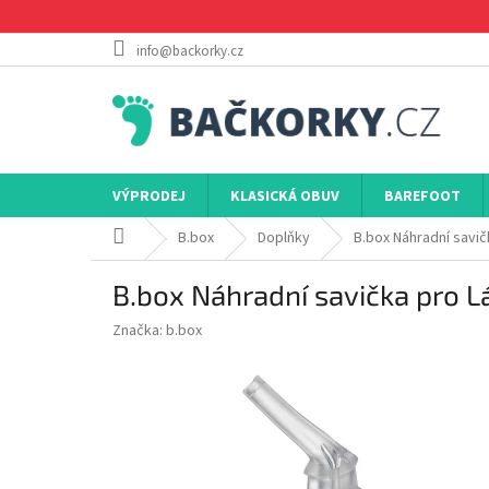
Přejít
na
obsah
info@backorky.cz
VÝPRODEJ
KLASICKÁ OBUV
BAREFOOT
Domů
B.box
Doplňky
B.box Náhradní savič
B.box Náhradní savička pro L
Značka:
b.box