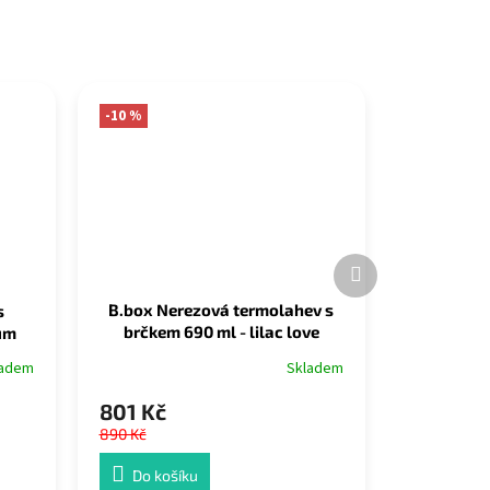
-10 %
Další
produkt
B.box Nerezová termolahev s
s
brčkem 690 ml - lilac love
lum
Skladem
ladem
801 Kč
890 Kč
Do košíku