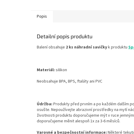
Popis
Detailní popis produktu
Balení obsahuje
2 ks náhradní savičky
k produktu
Sp
Materiál:
silikon
Neobsahuje BPA, BPS, ftaláty ani PVC
Údržba:
Produkty před prvním a po každém dalším pou
osušte. Nepoužívejte abrazivní prostředky na mytí ná
životnosti produktu doporučujeme mýt v ruce jemným
doporučujeme měnit alespoň 1x za 3-6 měsíců.
Varovné a bezpečnostní informace:
Některé tekuti