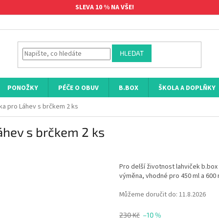
SLEVA 10 % NA VŠE!
HLEDAT
PONOŽKY
PÉČE O OBUV
B.BOX
ŠKOLA A DOPLŇKY
ka pro Láhev s brčkem 2 ks
áhev s brčkem 2 ks
Pro delší životnost lahviček b.b
výměna, vhodné pro 450 ml a 600 
Můžeme doručit do:
11.8.2026
230 Kč
–10 %