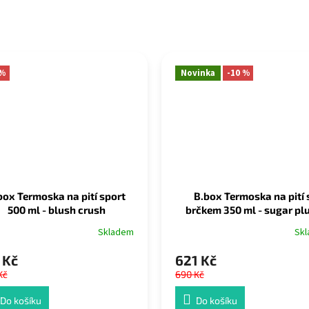
 %
Novinka
-10 %
box Termoska na pití sport
B.box Termoska na pití 
500 ml - blush crush
brčkem 350 ml - sugar p
Skladem
Sk
 Kč
621 Kč
Kč
690 Kč
Do košíku
Do košíku