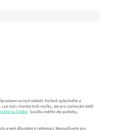
ípravkem na mytí nádobí. Pečlivě opláchněte a
 Lze mýt v horním koši myčky, ale pro zachování delší
táčků na čištění
. Savičku měňte dle potřeby,
ktu a není důvodem k reklamaci. Nepoužívejte pro