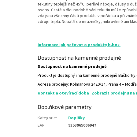
tekutiny teplejší než 45°C, perlivé nápoje, džusy s d
osoby.
Časté a dlouhodobé sání tekutin může způsobi
zda jsou všechny části produktu v pořádku a při znám
zdroje tepla. Nepatří do mrazničky, mikrovlnné ani kla
Informace jak pečovat o produkty b.box
Dostupnost na kamenné prodejně
Dostupnost na kamenné prodejně
Produkt je dostupný i na kamenné prodejně Bačkorky
Adresa prodejny: Kolmanova 2420/14, Praha 4 – Modř
Kontakt a otevírací doba
·
Zobrazit prodejnu na
Doplňkové parametry
Kategorie
:
Doplňky
EAN
:
9353965006947