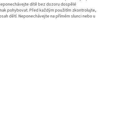
t. Neponechávejte dítě bez dozoru dospělé
jinak pohybovat. Před každým použitím zkontrolujte,
dosah dětí. Neponechávejte na přímém slunci nebo u