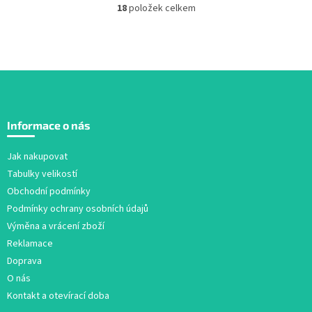
18
položek celkem
O
v
l
á
d
a
c
Z
í
á
p
Informace o nás
r
p
v
a
Jak nakupovat
k
t
y
Tabulky velikostí
í
v
Obchodní podmínky
ý
Podmínky ochrany osobních údajů
p
i
Výměna a vrácení zboží
s
Reklamace
u
Doprava
O nás
Kontakt a otevírací doba