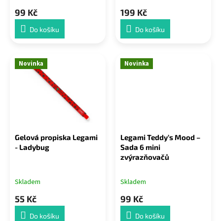
99 Kč
199 Kč
Do košíku
Do košíku
Novinka
Novinka
Gelová propiska Legami
Legami Teddy’s Mood –
- Ladybug
Sada 6 mini
zvýrazňovačů
Skladem
Skladem
55 Kč
99 Kč
Do košíku
Do košíku