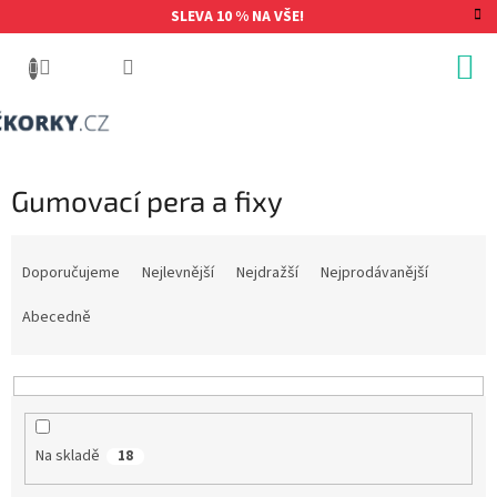
Přejít
SLEVA 10 % NA VŠE!
na
obsah
Gumovací pera a fixy
Ř
a
Doporučujeme
Nejlevnější
Nejdražší
Nejprodávanější
z
e
Abecedně
n
í
p
r
o
Na skladě
18
d
u