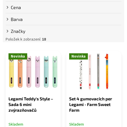
k
Cena
t
ů
Barva
Značky
Položek k zobrazení:
18
V
ý
Novinka
Novinka
p
i
s
p
r
o
Legami Teddy's Style –
Set 4 gumovacích per
d
Sada 6 mini
Legami - Farm Sweet
u
zvýrazňovačů
Farm
k
t
Skladem
Skladem
ů