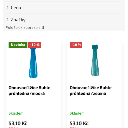
k
Cena
t
ů
Značky
Položek k zobrazení:
5
V
ý
Novinka
-10 %
-10 %
p
i
s
p
r
o
Obouvací lžíce Buble
Obouvací lžíce Buble
d
průhledná/modrá
průhledná/zelená
u
k
t
Skladem
Skladem
ů
53,10 Kč
53,10 Kč