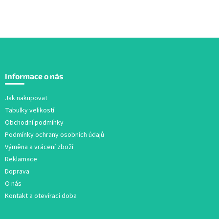
v
l
á
d
a
c
Z
í
á
p
Informace o nás
r
p
v
a
Jak nakupovat
k
t
y
Tabulky velikostí
í
v
Obchodní podmínky
ý
Podmínky ochrany osobních údajů
p
i
Výměna a vrácení zboží
s
Reklamace
u
Doprava
O nás
Kontakt a otevírací doba