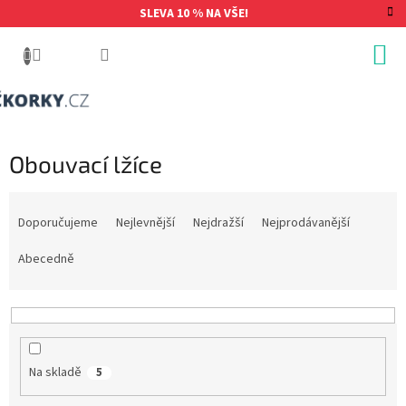
Přejít
SLEVA 10 % NA VŠE!
na
obsah
Obouvací lžíce
Ř
a
Doporučujeme
Nejlevnější
Nejdražší
Nejprodávanější
z
e
Abecedně
n
í
p
r
o
Na skladě
5
d
u