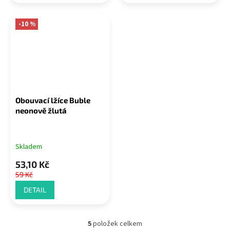
-10 %
Obouvací lžíce Buble
neonově žlutá
Skladem
53,10 Kč
59 Kč
DETAIL
5
položek celkem
O