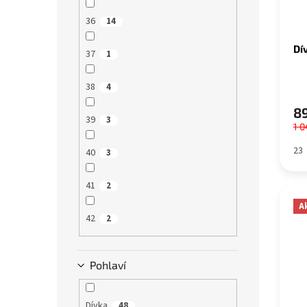
36
14
Dí
37
1
38
4
89
39
3
1 0
23
40
3
41
2
A
42
2
Pohlaví
Dívka
48