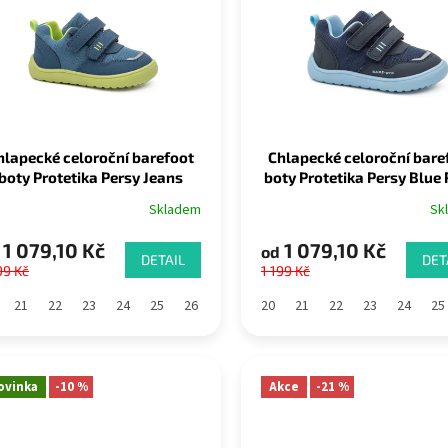
hlapecké celoroční barefoot
Chlapecké celoroční bare
boty Protetika Persy Jeans
boty Protetika Persy Blue
PRO-tex
tex
Skladem
Sk
1 079,10 Kč
1 079,10 Kč
od
DETAIL
DET
99 Kč
1 199 Kč
21
22
23
24
25
26
27
28
20
29
21
30
22
31
23
32
24
33
25
ovinka
-10 %
Akce
-21 %