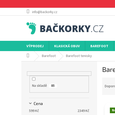
Přejít
na
obsah
info@backorky.cz
VÝPRODEJ
KLASICKÁ OBUV
BAREFOOT
Domů
Barefoot
Barefoot tenisky
P
Bare
o
s
Ř
t
a
Na skladě
r
85
Dopor
z
a
e
n
V
n
n
Cena
ý
í
í
N
599
Kč
2349
Kč
p
p
p