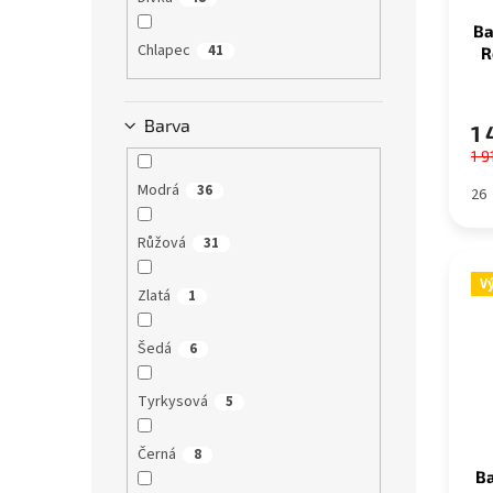
Ba
Chlapec
41
R
Barva
1 
1 9
Modrá
36
26
Růžová
31
V
Zlatá
1
Šedá
6
Tyrkysová
5
Černá
8
Ba