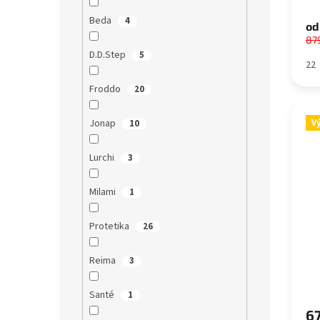
Beda
4
od
87
D.D.Step
5
22
Froddo
20
Jonap
V
10
Lurchi
3
Milami
1
Protetika
26
Reima
3
Santé
1
67