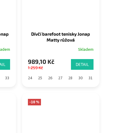
Jonap
Dívčí barefoot tenisky Jonap
Matty růžová
ladem
Skladem
989,10 Kč
AIL
DETAIL
1 259 Kč
34
33
24
25
26
27
28
30
31
32
33
-10 %