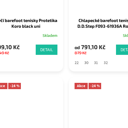
včí barefoot tenisky Protetika
Chlapecké barefoot teni
Koro black uni
D.D.Step F093-61936A R
Blue
Skladem
Sk
9,10 Kč
791,10 Kč
od
DETAIL
DET
49 Kč
879 Kč
22
30
31
32
kce
-24 %
Akce
-24 %