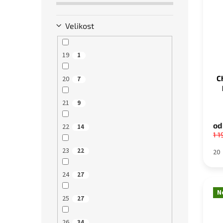
i
r
a
s
o
n
Velikost
p
d
e
r
u
l
o
k
19
1
d
t
u
ů
C
20
7
k
t
21
9
ů
od
22
14
1 1
23
22
20
24
27
N
25
27
26
34