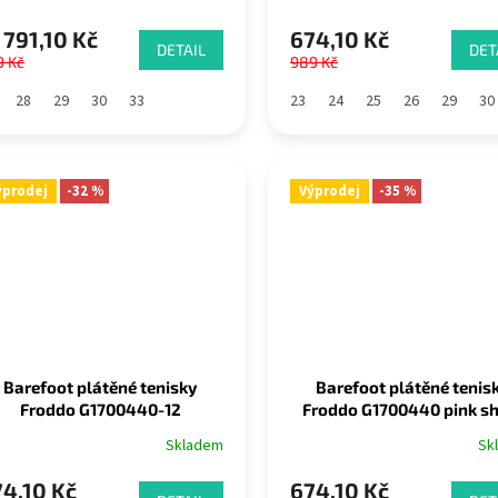
791,10 Kč
674,10 Kč
DETAIL
DET
9 Kč
989 Kč
28
29
30
33
23
24
25
26
29
30
ýprodej
-32 %
Výprodej
-35 %
Barefoot plátěné tenisky
Barefoot plátěné tenis
Froddo G1700440-12
Froddo G1700440 pink sh
white/pink
Skladem
Sk
4,10 Kč
674,10 Kč