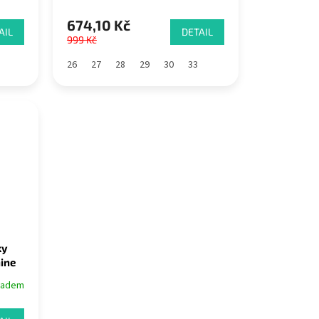
674,10 Kč
AIL
DETAIL
999 Kč
26
27
28
29
30
33
ky
ine
ladem