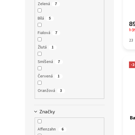
Zelená
7
Bílá
5
89
1 3
Fialová
7
23
Žlutá
1
Smíšená
7
-1
Červená
1
Oranžová
3
Značky
Ba
Affenzahn
6