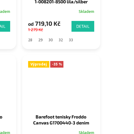
1-008201-8500 lila/silber
ladem
Skladem
719,10 Kč
od
AIL
DETAIL
1 279 Kč
28
29
30
32
33
Výprodej
-35 %
do
Barefoot tenisky Froddo
Canvas G1700440-3 denim
ladem
Skladem