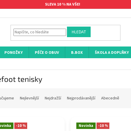
SLEVA 10 % NA VŠE!
HLEDAT
PONOŽKY
PÉČE O OBUV
B.BOX
ŠKOLA A DOPLŇKY
foot tenisky
učujeme
Nejlevnější
Nejdražší
Nejprodávanější
Abecedně
ovinka
-10 %
Novinka
-10 %