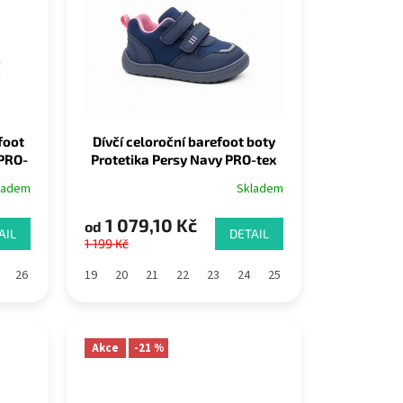
foot
Dívčí celoroční barefoot boty
 PRO-
Protetika Persy Navy PRO-tex
ladem
Skladem
1 079,10 Kč
od
AIL
DETAIL
1 199 Kč
34
26
35
27
28
19
29
20
30
21
31
22
32
23
33
24
34
25
35
26
36
27
28
29
Akce
-21 %