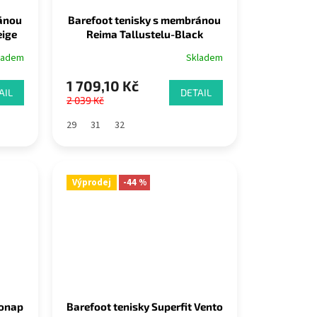
ránou
Barefoot tenisky s membránou
eige
Reima Tallustelu-Black
ladem
Skladem
1 709,10 Kč
AIL
DETAIL
2 039 Kč
29
31
32
Výprodej
-44 %
Jonap
Barefoot tenisky Superfit Vento