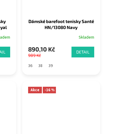
sky
Dámské barefoot tenisky Santé
oyal
HN/13080 Navy
ladem
Skladem
890,10 Kč
AIL
DETAIL
989 Kč
36
38
39
Akce
-16 %