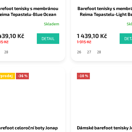
refoot tenisky s membránou
Barefoot tenisky s memb
eima Tepastelu-Blue Ocean
Reima Tepastelu-Light B
Skladem
Sk
439,10 Kč
1 439,10 Kč
DETAIL
DET
15 Kč
1 915 Kč
28
26
27
28
ýprodej
-36 %
-10 %
refoot celoroční boty Jonap
Dámské barefoot tenisky 