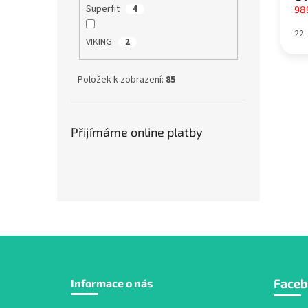
Superfit
4
98
22
VIKING
2
Položek k zobrazení:
85
Přijímáme online platby
Z
Face
Informace o nás
á
p