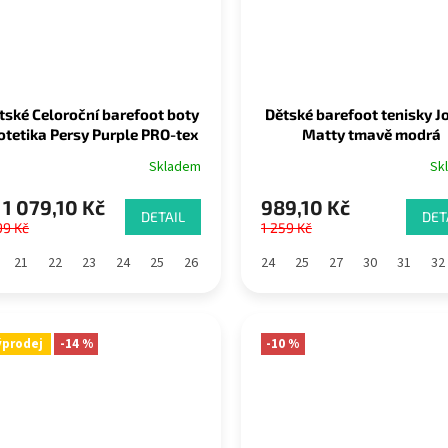
tské Celoroční barefoot boty
Dětské barefoot tenisky 
otetika Persy Purple PRO-tex
Matty tmavě modrá
Skladem
Sk
1 079,10 Kč
989,10 Kč
DETAIL
DET
99 Kč
1 259 Kč
21
22
23
24
25
26
27
28
24
29
25
30
27
31
30
32
31
33
32
ýprodej
-14 %
-10 %