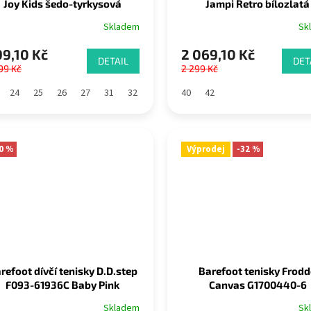
Joy Kids šedo-tyrkysová
Jampi Retro bílozlatá
Skladem
Sk
9,10 Kč
2 069,10 Kč
DETAIL
DET
99 Kč
2 299 Kč
24
25
26
27
31
32
33
40
42
0 %
Výprodej
-32 %
refoot dívčí tenisky D.D.step
Barefoot tenisky Frod
F093-61936C Baby Pink
Canvas G1700440-6
blue/denim
Skladem
Sk