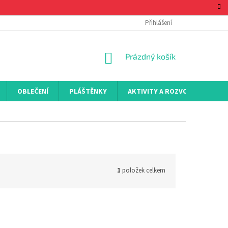
Přihlášení
NÁKUPNÍ
Prázdný košík
KOŠÍK
OBLEČENÍ
PLÁŠTĚNKY
AKTIVITY A ROZVOJ
KON
1
položek celkem