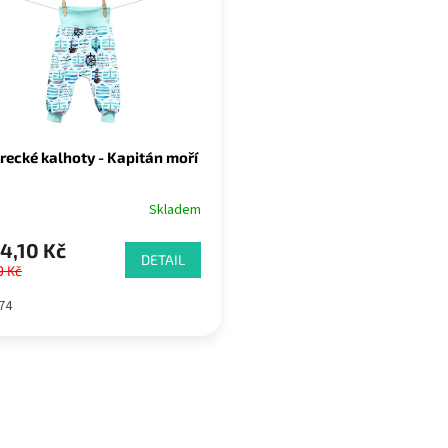
recké kalhoty - Kapitán moří
Skladem
4,10 Kč
DETAIL
9 Kč
74
O
v
l
á