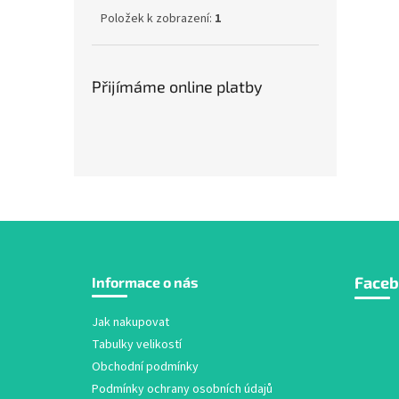
Položek k zobrazení:
1
Přijímáme online platby
Z
Face
Informace o nás
á
p
a
Jak nakupovat
t
Tabulky velikostí
í
Obchodní podmínky
Podmínky ochrany osobních údajů