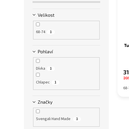
i
r
a
s
o
n
Velikost
p
d
e
r
u
l
o
k
68-74
1
d
t
u
ů
Tu
k
Pohlaví
t
ů
Dívka
1
31
39
Chlapec
1
68-
Značky
Svengali Hand Made
1