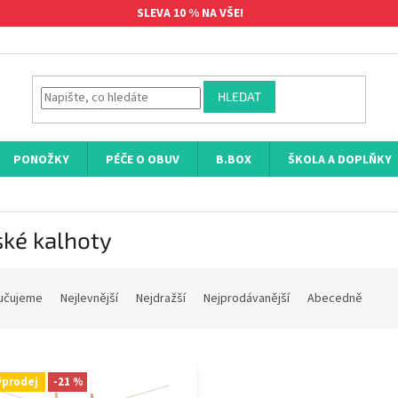
SLEVA 10 % NA VŠE!
HLEDAT
PONOŽKY
PÉČE O OBUV
B.BOX
ŠKOLA A DOPLŇKY
ské kalhoty
učujeme
Nejlevnější
Nejdražší
Nejprodávanější
Abecedně
ýprodej
-21 %