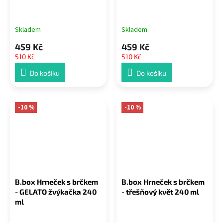
Skladem
Skladem
459 Kč
459 Kč
510 Kč
510 Kč
Do košíku
Do košíku
-10 %
-10 %
B.box Hrneček s brčkem
B.box Hrneček s brčkem
- GELATO žvýkačka 240
- třešňový květ 240 ml
ml