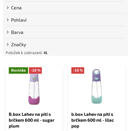
k
Cena
t
ů
Pohlaví
Barva
Značky
Položek k zobrazení:
41
V
ý
Novinka
-10 %
-10 %
p
i
s
p
r
o
B.box Lahev na pití s
b.box Lahev na pití s
d
brčkem 600 ml - sugar
brčkem 600 ml - lilac
u
plum
pop
k