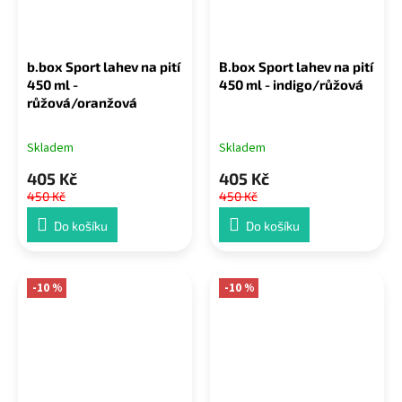
b.box Sport lahev na pití
B.box Sport lahev na pití
450 ml -
450 ml - indigo/růžová
růžová/oranžová
Skladem
Skladem
405 Kč
405 Kč
450 Kč
450 Kč
Do košíku
Do košíku
-10 %
-10 %