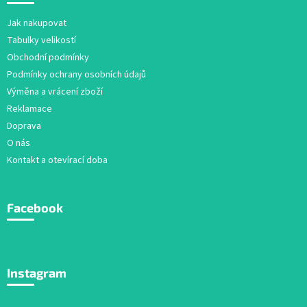
p
y
v
a
Jak nakupovat
ý
t
Tabulky velikostí
p
í
i
Obchodní podmínky
s
Podmínky ochrany osobních údajů
u
Výměna a vrácení zboží
Reklamace
Doprava
O nás
Kontakt a otevírací doba
Facebook
Instagram