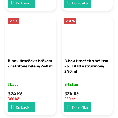
Do košíku
Do košíku
-10 %
-10 %
B.box Hrneček s brčkem
B.box Hrneček s brčkem
- nefritově zelený 240 ml
- GELATO ostružinový
240 ml
Skladem
Skladem
324 Kč
324 Kč
360 Kč
360 Kč
Do košíku
Do košíku