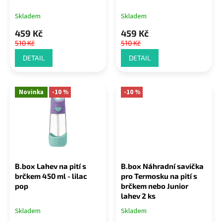
t
Skladem
Skladem
ů
459 Kč
459 Kč
510 Kč
510 Kč
DETAIL
DETAIL
Novinka
-10 %
-10 %
B.box Lahev na pití s
B.box Náhradní savička
brčkem 450 ml - lilac
pro Termosku na pití s
pop
brčkem nebo Junior
lahev 2 ks
Skladem
Skladem