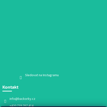
Sledovat na Instagramu
Kontakt
info
@
backorky.cz
+420 739 767 414