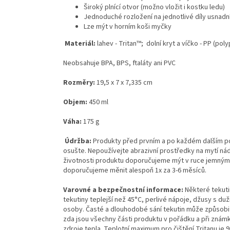
Široký plnící otvor (možno vložit i kostku ledu)
Jednoduché rozložení na jednotlivé díly usnadn
Lze mýt v horním koši myčky
Materiál:
lahev - Tritan™; dolní kryt a víčko - PP (poly
Neobsahuje BPA, BPS, ftaláty ani PVC
Rozměry:
19,5 x 7 x 7,335 cm
Objem:
450 ml
Váha:
175 g
Údržba:
Produkty před prvním a po každém dalším pou
osušte. Nepoužívejte abrazivní prostředky na mytí ná
životnosti produktu doporučujeme mýt v ruce jemným 
doporučujeme měnit alespoň 1x za 3-6 měsíců.
Varovné a bezpečnostní informace:
Některé tekuti
tekutiny teplejší než 45°C, perlivé nápoje, džusy s d
osoby.
Časté a dlouhodobé sání tekutin může způsobi
zda jsou všechny části produktu v pořádku a při znám
zdroje tepla. Teplotní maximum pro čištění Tritanu je 