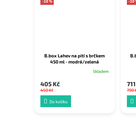
-10 %
-10
B.box Lahev na pití s brčkem
B.
450 ml - modrá/zelená
Skladem
405 Kč
711
450 Kč
790 
Do košíku