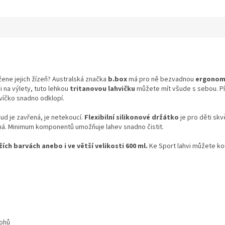
žene jejich žízeň? Australská značka
b.box
má pro ně bezvadnou
ergonomi
 i na výlety, tuto lehkou
tritanovou lahvičku
můžete mít všude s sebou. Pít
 víčko snadno odklopí.
ud je zavřená, je netekoucí.
Flexibilní silikonové držátko
je pro děti skv
olná. Minimum komponentů umožňuje lahev snadno čistit.
ch barvách anebo i ve větší velikosti 600 ml.
Ke Sport lahvi můžete ko
tohů