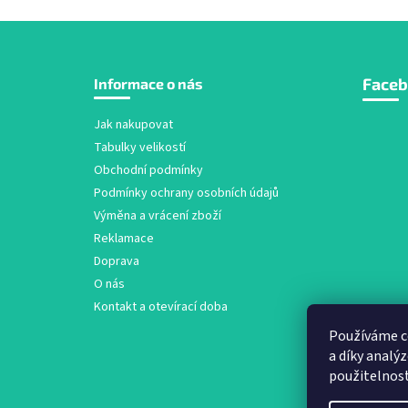
Z
Face
Informace o nás
á
p
a
Jak nakupovat
t
Tabulky velikostí
í
Obchodní podmínky
Podmínky ochrany osobních údajů
Výměna a vrácení zboží
Reklamace
Doprava
O nás
Kontakt a otevírací doba
Používáme c
a díky analý
použitelnos