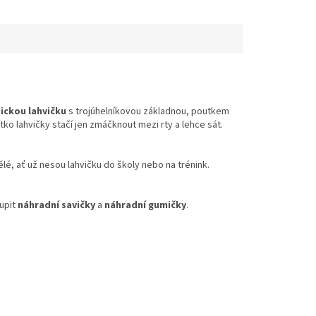
ckou lahvičku
s trojúhelníkovou základnou, poutkem
ko lahvičky stačí jen zmáčknout mezi rty a lehce sát.
ělé, ať už nesou lahvičku do školy nebo na trénink.
upit
náhradní savičky
a
náhradní gumičky
.