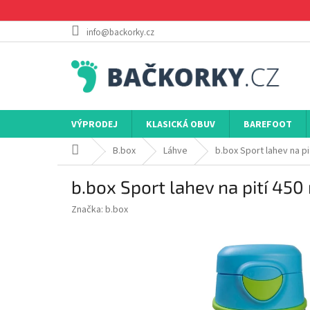
Přejít
na
obsah
info@backorky.cz
VÝPRODEJ
KLASICKÁ OBUV
BAREFOOT
Domů
B.box
Láhve
b.box Sport lahev na pi
b.box Sport lahev na pití 45
Značka:
b.box