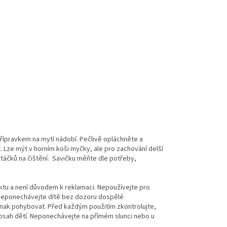
řípravkem na mytí nádobí. Pečlivě opláchněte a
 Lze mýt v horním koši myčky, ale pro zachování delší
áčků na čištění. Savičku měňte dle potřeby,
ktu a není důvodem k reklamaci. Nepoužívejte pro
t. Neponechávejte dítě bez dozoru dospělé
jinak pohybovat. Před každým použitím zkontrolujte,
dosah dětí. Neponechávejte na přímém slunci nebo u