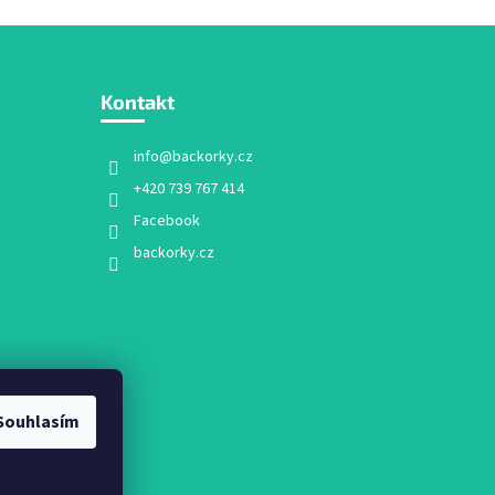
Kontakt
info
@
backorky.cz
+420 739 767 414
Facebook
backorky.cz
Souhlasím
mu