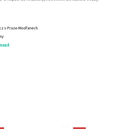
.cz v Praze-Modřanech.
any
 mapě