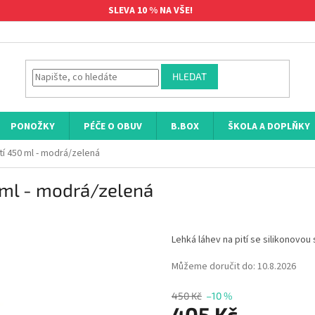
SLEVA 10 % NA VŠE!
HLEDAT
PONOŽKY
PÉČE O OBUV
B.BOX
ŠKOLA A DOPLŇKY
tí 450 ml - modrá/zelená
0 ml - modrá/zelená
Lehká láhev na pití se silikonovo
Můžeme doručit do:
10.8.2026
450 Kč
–10 %
405 Kč