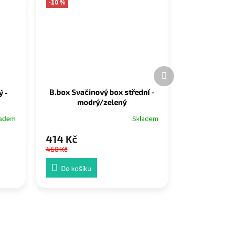
-10 %
Další
produkt
B.box Svačinový box střední -
 -
modrý/zelený
Skladem
ladem
414 Kč
460 Kč
Do košíku