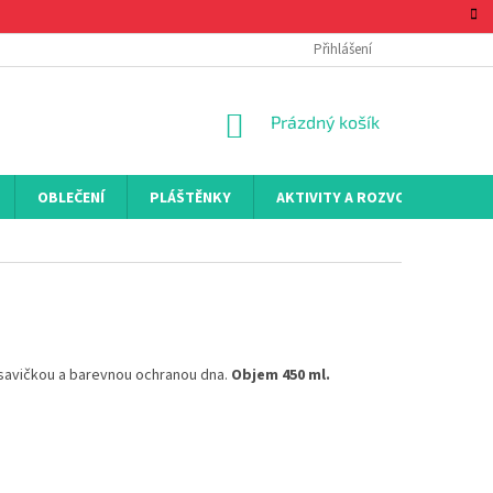
Přihlášení
NÁKUPNÍ
Prázdný košík
KOŠÍK
OBLEČENÍ
PLÁŠTĚNKY
AKTIVITY A ROZVOJ
KON
u savičkou a barevnou ochranou dna.
Objem 450 ml.