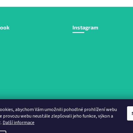
book
Instagram
ookies, abychom Vám umožnili pohodlné prohlížení webu
ze provozu webu neustále zlepšovali jeho funkce, výkon a
Sledovat na Instagra
t.
Další informace