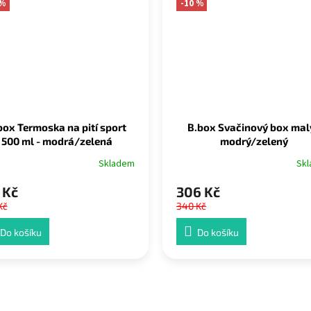
 %
-10 %
box Termoska na pití sport
B.box Svačinový box malý
500 ml - modrá/zelená
modrý/zelený
Skladem
Sk
 Kč
306 Kč
Kč
340 Kč
Do košíku
Do košíku