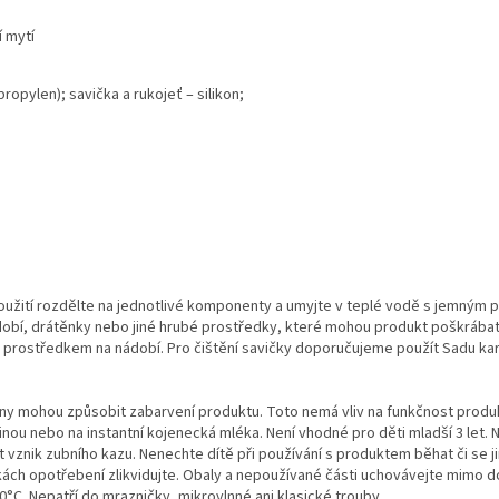
í mytí
propylen); savička a rukojeť – silikon;
žití rozdělte na jednotlivé komponenty a umyjte v teplé vodě s jemným p
dobí, drátěnky nebo jiné hrubé prostředky, které mohou produkt poškrábat.
prostředkem na nádobí. Pro čištění savičky doporučujeme použít Sadu kart
ny mohou způsobit zabarvení produktu. Toto nemá vliv na funkčnost produ
užinou nebo na instantní kojenecká mléka. Není vhodné pro děti mladší 3 le
t vznik zubního kazu.
Nenechte dítě při používání s produktem běhat či se 
kách opotřebení zlikvidujte. Obaly a nepoužívané části uchovávejte mimo 
90°C. Nepatří do mrazničky, mikrovlnné ani klasické trouby.