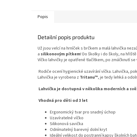
Popis
Detailní popis produktu
Už jsou velcí na hrníček s brčkem a malá lahvička neza
a
silikonovým pítkem
! Do školky i do školy, na hřiště
Víčko lahvičky je opatřené tlačítkem, po zmáčknutí se
Rodiče ocení hygienické uzavírání víčka. Lahvička, pok
Lahvička je vyrobena z
Tritanu™
, je tedy lehká a od
Lahvička je dostupná v několika moderních a svěží
Vhodná pro děti od 3 let
Ergonomický tvar pro snadný úchop
Uzavíratelné víčko
Silikonová savička
Odnímatelný barevný dolní kryt
Ideální velikost do postranní kapsy školních ba