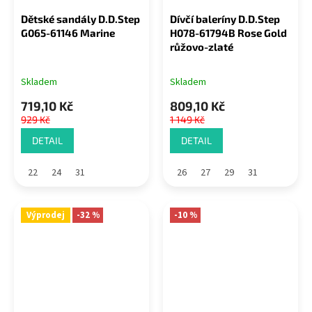
Dětské sandály D.D.Step
Dívčí baleríny D.D.Step
G065-61146 Marine
H078-61794B Rose Gold
růžovo-zlaté
Skladem
Skladem
719,10 Kč
809,10 Kč
929 Kč
1 149 Kč
DETAIL
DETAIL
22
24
31
26
27
29
31
Výprodej
-32 %
-10 %