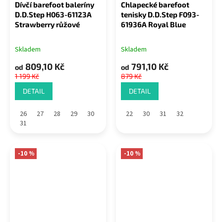
Dívčí barefoot baleríny
Chlapecké barefoot
D.D.Step H063-61123A
tenisky D.D.Step F093-
Strawberry růžové
61936A Royal Blue
Skladem
Skladem
809,10 Kč
791,10 Kč
od
od
1 199 Kč
879 Kč
DETAIL
DETAIL
26
27
28
29
30
22
30
31
32
31
-10 %
-10 %