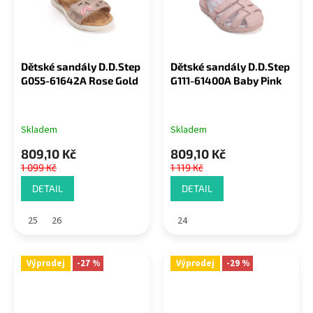
Dětské sandály D.D.Step
Dětské sandály D.D.Step
G055-61642A Rose Gold
G111-61400A Baby Pink
Skladem
Skladem
809,10 Kč
809,10 Kč
1 099 Kč
1 119 Kč
DETAIL
DETAIL
25
26
24
Výprodej
-27 %
Výprodej
-29 %