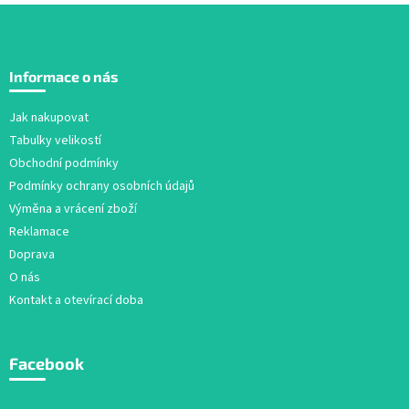
í
í
p
r
Z
v
á
k
Informace o nás
p
y
v
a
Jak nakupovat
ý
t
Tabulky velikostí
p
í
i
Obchodní podmínky
s
Podmínky ochrany osobních údajů
u
Výměna a vrácení zboží
Reklamace
Doprava
O nás
Kontakt a otevírací doba
Facebook