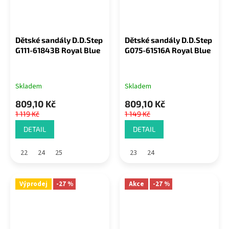
Dětské sandály D.D.Step
Dětské sandály D.D.Step
G111-61843B Royal Blue
G075-61516A Royal Blue
Skladem
Skladem
809,10 Kč
809,10 Kč
1 119 Kč
1 149 Kč
DETAIL
DETAIL
22
24
25
23
24
Výprodej
-27 %
Akce
-27 %