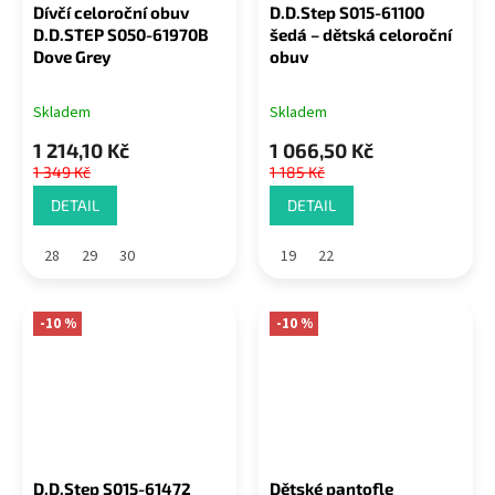
Dívčí celoroční obuv
D.D.Step S015-61100
D.D.STEP S050-61970B
šedá – dětská celoroční
Dove Grey
obuv
Skladem
Skladem
1 214,10 Kč
1 066,50 Kč
1 349 Kč
1 185 Kč
DETAIL
DETAIL
28
29
30
19
22
-10 %
-10 %
D.D.Step S015-61472
Dětské pantofle