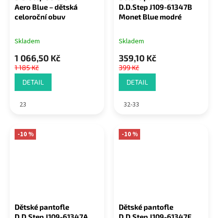
Aero Blue – dětská
D.D.Step J109-61347B
celoroční obuv
Monet Blue modré
Skladem
Skladem
1 066,50 Kč
359,10 Kč
1 185 Kč
399 Kč
DETAIL
DETAIL
23
32-33
-10 %
-10 %
Dětské pantofle
Dětské pantofle
D.D.Step J109-61347A
D.D.Step J109-61347F