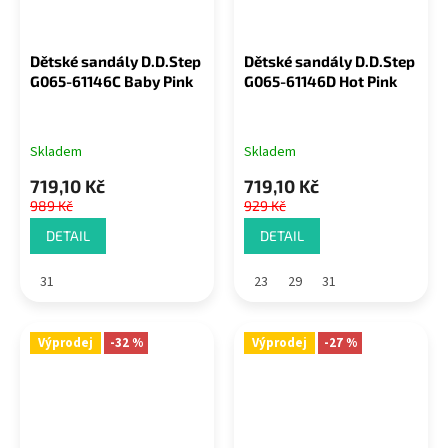
Dětské sandály D.D.Step
Dětské sandály D.D.Step
G065-61146C Baby Pink
G065-61146D Hot Pink
Skladem
Skladem
719,10 Kč
719,10 Kč
989 Kč
929 Kč
DETAIL
DETAIL
31
23
29
31
Výprodej
-32 %
Výprodej
-27 %