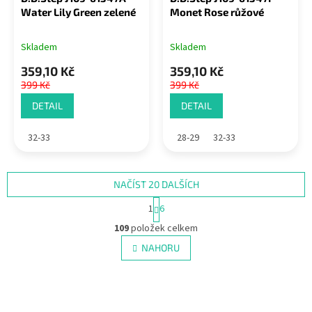
Water Lily Green zelené
Monet Rose růžové
Skladem
Skladem
359,10 Kč
359,10 Kč
399 Kč
399 Kč
DETAIL
DETAIL
32-33
28-29
32-33
NAČÍST 20 DALŠÍCH
S
1
6
t
O
r
109
položek celkem
v
á
l
NAHORU
n
á
k
d
o
v
a
á
c
n