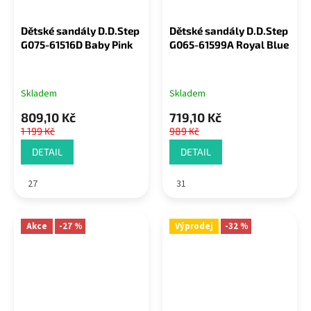
Dětské sandály D.D.Step
Dětské sandály D.D.Step
G075-61516D Baby Pink
G065-61599A Royal Blue
Skladem
Skladem
809,10 Kč
719,10 Kč
1 199 Kč
989 Kč
DETAIL
DETAIL
27
31
Akce
-27 %
Výprodej
-32 %