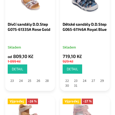
s
u
p
k
r
t
o
ů
Dívčí sandály D.D.Step
Dětské sandály D.D.Step
d
G075-61335A Rose Gold
G065-61146A Royal Blue
u
k
t
Skladem
Skladem
ů
809,10 Kč
719,10 Kč
od
1 099 Kč
929 Kč
DETAIL
DETAIL
23
24
25
26
28
22
23
24
27
29
30
31
Výprodej
-26 %
Výprodej
-27 %