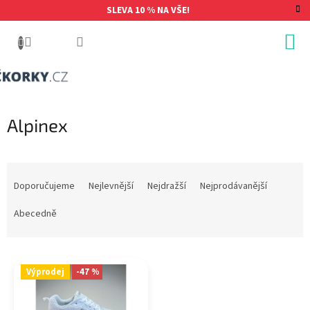
Přejít
SLEVA 10 % NA VŠE!
na
obsah
Alpinex
Ř
a
Doporučujeme
Nejlevnější
Nejdražší
Nejprodávanější
z
e
Abecedně
n
í
V
p
ý
Výprodej
-47 %
r
p
o
i
d