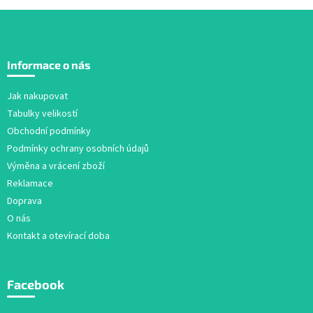
d
a
c
Z
í
á
p
Informace o nás
r
p
v
a
Jak nakupovat
k
t
y
Tabulky velikostí
í
v
Obchodní podmínky
ý
Podmínky ochrany osobních údajů
p
i
Výměna a vrácení zboží
s
Reklamace
u
Doprava
O nás
Kontakt a otevírací doba
Facebook