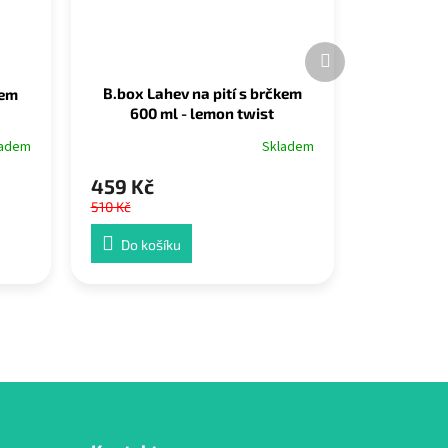
Další
produkt
B.box Lahev na pití s brčkem
kem
600 ml - lemon twist
Skladem
ladem
459 Kč
510 Kč
Do košíku