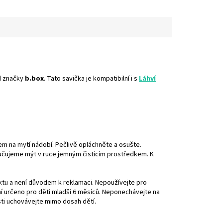
d značky
b.box
. Tato savička je kompatibilní i s
Láhví
m na mytí nádobí. Pečlivě opláchněte a osušte.
ručujeme mýt v ruce jemným čisticím prostředkem. K
ktu a není důvodem k reklamaci. Nepoužívejte pro
ení určeno pro děti mladší 6 měsíců. Neponechávejte na
sti uchovávejte mimo dosah dětí.