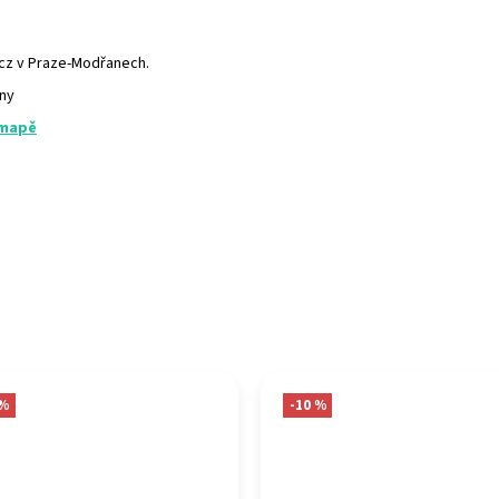
.cz v Praze-Modřanech.
any
 mapě
 %
-10 %