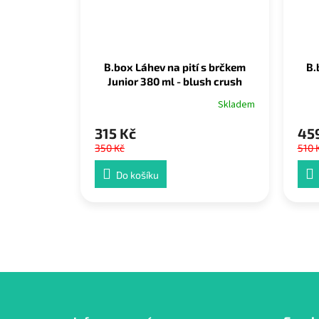
B.box Láhev na pití s brčkem
B.
Junior 380 ml - blush crush
Skladem
315 Kč
45
350 Kč
510 
Do košíku
Z