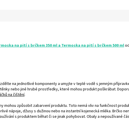
rmoska na pití s brčkem 350 ml a Termoska na pití s brčkem 500 ml
o
ozdělte na jednotlivé komponenty a umyjte v teplé vodě s jemným přípravke
rátěnky nebo jiné hrubé prostředky, které mohou produkt poškrábat. Dopo
áčků na čištění
.
iny mohou způsobit zabarvení produktu. Toto nemá vliv na funkčnost produ
 perlivé nápoje, džusy s dužinou nebo na instantní kojenecká mléka. Brčko n
 používání s produktem běhat či se jinak pohybovat. Obaly a nepoužívané čá