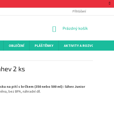
Přihlášení
NÁKUPNÍ
Prázdný košík
KOŠÍK
OBLEČENÍ
PLÁŠTĚNKY
AKTIVITY A ROZVOJ
KON
ahev 2 ks
ku na pití s brčkem (350 nebo 500 ml)
i
láhev Junior
ýměna, bez BPA, náhradní díl.