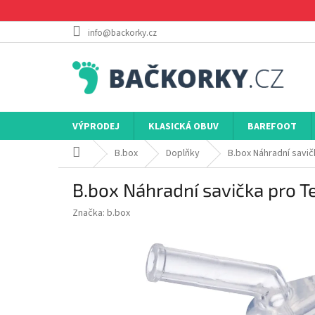
Přejít
na
obsah
info@backorky.cz
VÝPRODEJ
KLASICKÁ OBUV
BAREFOOT
Domů
B.box
Doplňky
B.box Náhradní savič
B.box Náhradní savička pro Te
Značka:
b.box