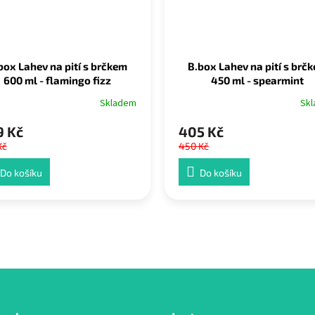
box Lahev na pití s brčkem
B.box Lahev na pití s brč
600 ml - flamingo fizz
450 ml - spearmint
Skladem
Sk
9 Kč
405 Kč
Kč
450 Kč
Do košíku
Do košíku