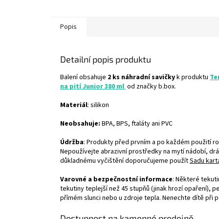
Popis
Detailní popis produktu
Balení obsahuje
2 ks náhradní savičky
k produktu
Te
na pití Junior 380 ml
od značky b.box.
Materiál
: silikon
Neobsahuje:
BPA, BPS, ftaláty ani PVC
Údržba
: Produkty před prvním a po každém použití r
Nepoužívejte abrazivní prostředky na mytí nádobí, d
důkladnému vyčištění doporučujeme použít
Sadu kart
Varovné a bezpečnostní informace
: Některé tekut
tekutiny teplejší než 45 stupňů (jinak hrozí opaření),
přímém slunci nebo u zdroje tepla. Nenechte dítě při
Dostupnost na kamenné prodejně