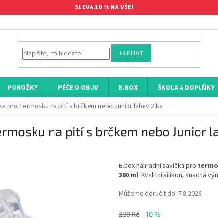
SLEVA 10 % NA VŠE!
HLEDAT
PONOŽKY
PÉČE O OBUV
B.BOX
ŠKOLA A DOPLŇKY
ka pro Termosku na pití s brčkem nebo Junior lahev 2 ks
rmosku na pití s brčkem nebo Junior l
B.box náhradní savička pro
termos
380 ml
. Kvalitní silikon, snadná v
Můžeme doručit do:
7.8.2026
230 Kč
–10 %