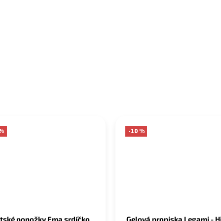
 %
-10 %
tské ponožky Ema srdíčko
Gelová propiska Legami - H