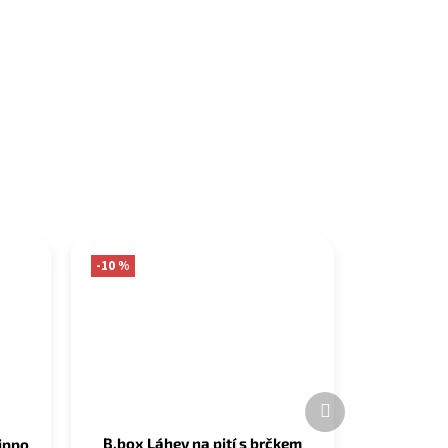
-10 %
Další
produkt
B.box Láhev na pití s brčkem
ippo