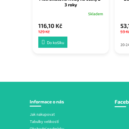
3 roky
Skladem
116,10 Kč
53,
129 Kč
59 K
Do košíku
20-2
Z
Face
Informace o nás
á
p
a
Jak nakupovat
t
Tabulky velikostí
í
Obchodní podmínky