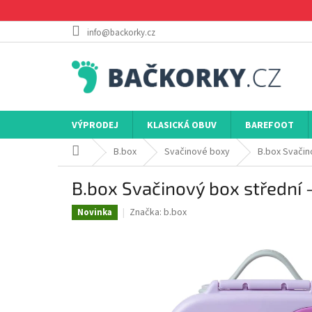
Přejít
na
obsah
info@backorky.cz
VÝPRODEJ
KLASICKÁ OBUV
BAREFOOT
Domů
B.box
Svačinové boxy
B.box Svačin
B.box Svačinový box střední 
Značka:
b.box
Novinka