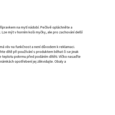
řípravkem na mytí nádobí. Pečlivě opláchněte a
 Lze mýt v horním koši myčky, ale pro zachování delší
á vliv na funkčnost a není důvodem k reklamaci.
te dítě při používání s produktem běhat či se jinak
e teplotu pokrmu před podáním dítěti.
Víčko nasaďte
námkách opotřebení jej zlikvidujte. Obaly a