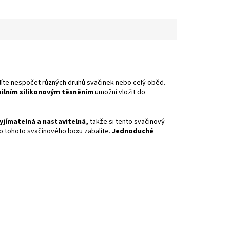
íte nespočet různých druhů svačinek nebo celý oběd.
bilním silikonovým těsněním
umožní vložit do
yjímatelná a nastavitelná,
takže si tento svačinový
 do tohoto svačinového boxu zabalíte.
Jednoduché