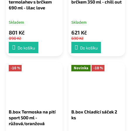
termolahev s brčkem
brčkem 350 ml - chill out
690 ml - lilac love
Skladem
Skladem
801 Kč
621 Kč
890 Kč
690 Kč
Do košíku
Do košíku
-10 %
Novinka
-10 %
B.box Termoska na pití
B.box Chladící sáček 2
sport 500 ml -
ks
růžová/oranžová