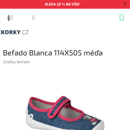
Přejít
SLEVA 10 % NA VŠE!
na
obsah
Befado Blanca 114X505 méďa
Značka:
Befado