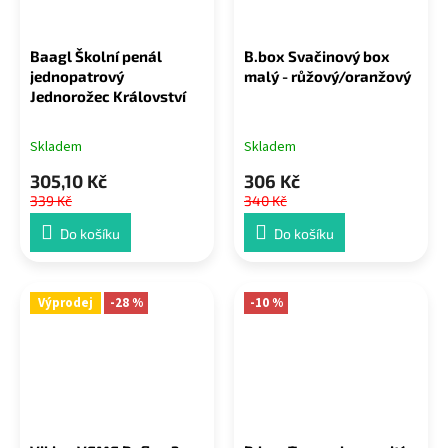
Baagl Školní penál
B.box Svačinový box
jednopatrový
malý - růžový/oranžový
Jednorožec Království
Skladem
Skladem
305,10 Kč
306 Kč
339 Kč
340 Kč
Do košíku
Do košíku
Výprodej
-28 %
-10 %