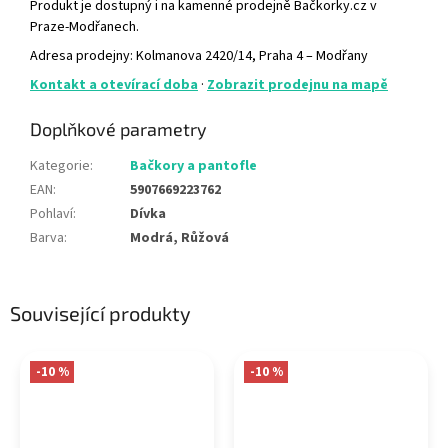
Produkt je dostupný i na kamenné prodejně Bačkorky.cz v
Praze-Modřanech.
Adresa prodejny: Kolmanova 2420/14, Praha 4 – Modřany
Kontakt a otevírací doba
·
Zobrazit prodejnu na mapě
Doplňkové parametry
Kategorie
:
Bačkory a pantofle
EAN
:
5907669223762
Pohlaví
:
Dívka
Barva
:
Modrá, Růžová
Související produkty
-10 %
-10 %