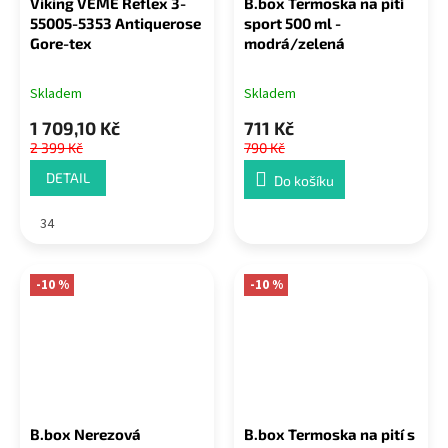
Viking VEME Reflex 3-
B.box Termoska na pití
55005-5353 Antiquerose
sport 500 ml -
Gore-tex
modrá/zelená
Skladem
Skladem
1 709,10 Kč
711 Kč
2 399 Kč
790 Kč
DETAIL
Do košíku
34
-10 %
-10 %
B.box Nerezová
B.box Termoska na pití s