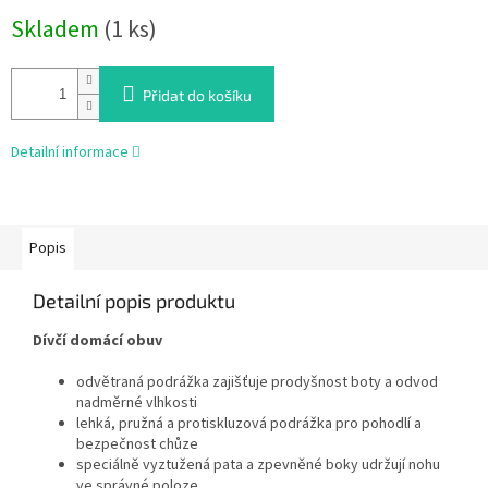
Měrná
Skladem
(1 ks)
cena:
Přidat do košíku
Detailní informace
Popis
Detailní popis produktu
Dívčí domácí obuv
odvětraná podrážka zajišťuje prodyšnost boty a odvod
nadměrné vlhkosti
lehká, pružná a protiskluzová podrážka pro pohodlí a
bezpečnost chůze
speciálně vyztužená pata a zpevněné boky udržují nohu
ve správné poloze