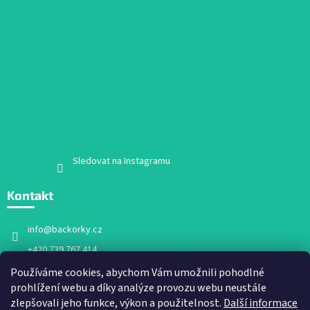
Sledovat na Instagramu
Kontakt
info
@
backorky.cz
+420 739 767 414
Facebook
Používáme cookies, abychom Vám umožnili pohodlné
prohlížení webu a díky analýze provozu webu neustále
backorky.cz
zlepšovali jeho funkce, výkon a použitelnost.
Další informace