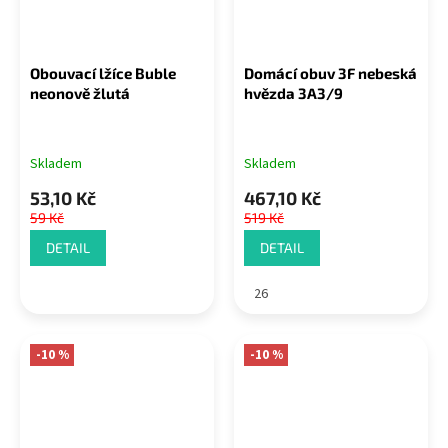
Obouvací lžíce Buble
Domácí obuv 3F nebeská
neonově žlutá
hvězda 3A3/9
Skladem
Skladem
53,10 Kč
467,10 Kč
59 Kč
519 Kč
DETAIL
DETAIL
26
-10 %
-10 %