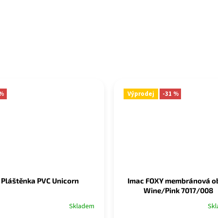
 %
Výprodej
-31 %
Pláštěnka PVC Unicorn
Imac FOXY membránová o
Wine/Pink 7017/008
Skladem
Sk