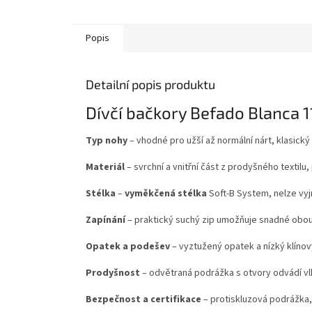
Popis
Detailní popis produktu
Dívčí bačkory Befado Blanca 
Typ nohy
– vhodné pro užší až normální nárt, klasický 
Materiál
– svrchní a vnitřní část z prodyšného textilu
Stélka
–
vyměkčená stélka
Soft‑B System, nelze vyjm
Zapínání
– praktický suchý zip umožňuje snadné obouv
Opatek a podešev
– vyztužený opatek a nízký klínový
Prodyšnost
– odvětraná podrážka s otvory odvádí vlh
Bezpečnost a certifikace
– protiskluzová podrážka,