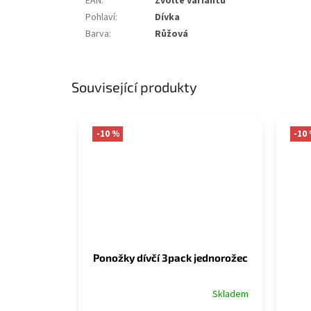
EAN
:
Zvolte variantu
Pohlaví
:
Dívka
Barva
:
Růžová
Související produkty
-10 %
-10
Ponožky dívčí 3pack jednorožec
Skladem