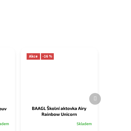
Akce
-16 %
Další
produkt
BAAGL Školní aktovka Airy
buv
Rainbow Unicorn
Skladem
ladem