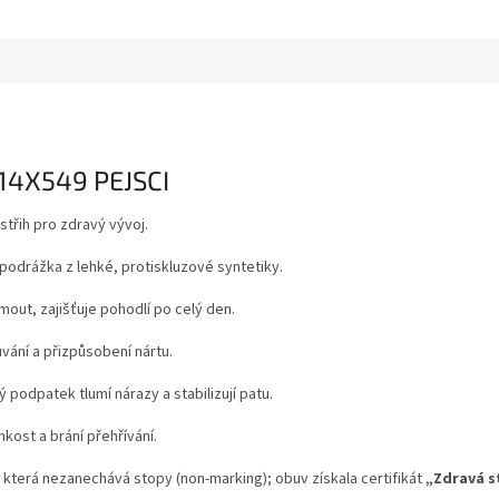
114X549 PEJSCI
střih pro zdravý vývoj.
, podrážka z lehké, protiskluzové syntetiky.
out, zajišťuje pohodlí po celý den.
ání a přizpůsobení nártu.
 podpatek tlumí nárazy a stabilizují patu.
kost a brání přehřívání.
 která nezanechává stopy (non-marking); obuv získala certifikát
„Zdravá 