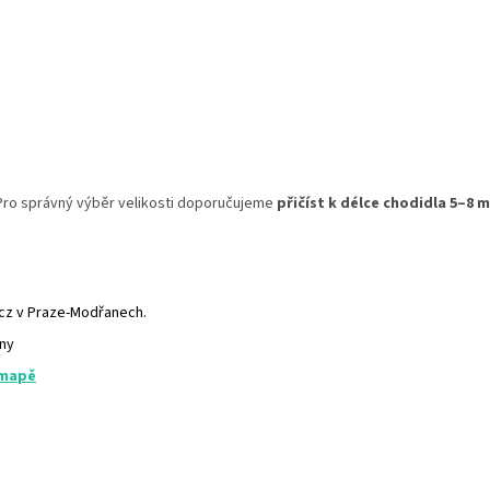
. Pro správný výběr velikosti doporučujeme
přičíst k délce chodidla 5–8 
.cz v Praze-Modřanech.
any
 mapě