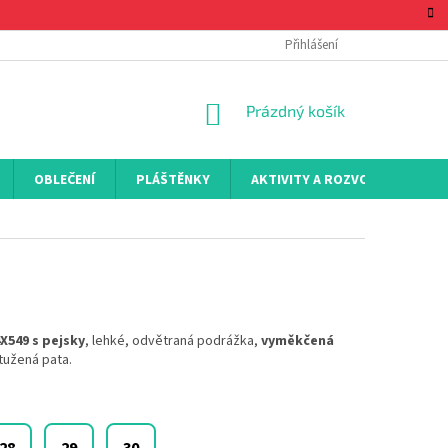
Přihlášení
NÁKUPNÍ
Prázdný košík
KOŠÍK
OBLEČENÍ
PLÁŠTĚNKY
AKTIVITY A ROZVOJ
KON
X549 s pejsky
, lehké, odvětraná podrážka,
vyměkčená
ztužená pata.