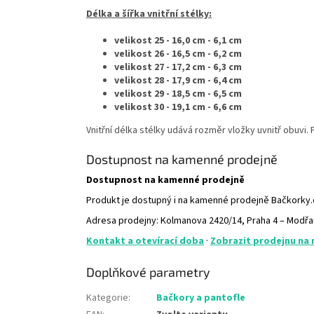
Délka a šířka vnitřní stélky:
velikost 25 - 16,0
cm - 6,1 cm
velikost 26 - 16,5 cm - 6,2 cm
velikost 27 - 17,2 cm - 6,3 cm
velikost 28 - 17,9 cm - 6,4 cm
velikost 29 - 18,5 cm - 6,5 cm
velikost 30 - 19,1 cm - 6,6 cm
Vnitřní délka stélky udává rozměr vložky uvnitř obuvi
Dostupnost na kamenné prodejně
Dostupnost na kamenné prodejně
Produkt je dostupný i na kamenné prodejně Bačkorky
Adresa prodejny: Kolmanova 2420/14, Praha 4 – Modř
Kontakt a otevírací doba
·
Zobrazit prodejnu na
Doplňkové parametry
Kategorie
:
Bačkory a pantofle