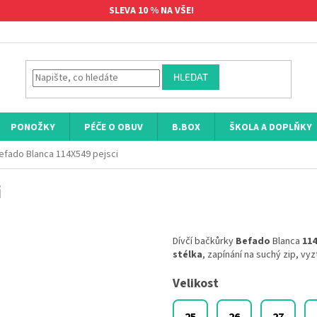
SLEVA 10 % NA VŠE!
HLEDAT
PONOŽKY
PÉČE O OBUV
B.BOX
ŠKOLA A DOPLŇKY
efado Blanca 114X549 pejsci
i
Dívčí bačkůrky
Befado
Blanca
114
stélka
, zapínání na suchý zip, vy
Velikost