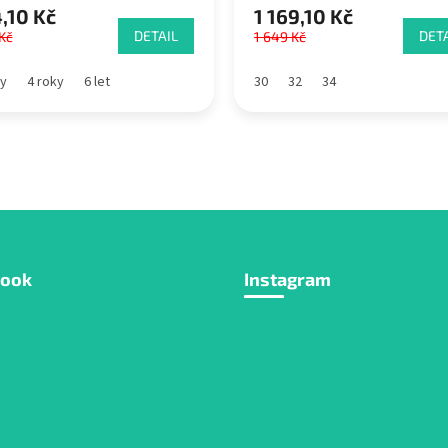
,10 Kč
1 169,10 Kč
DETAIL
DETA
Kč
1 649 Kč
ky
4 roky
6 let
30
32
34
book
Instagram