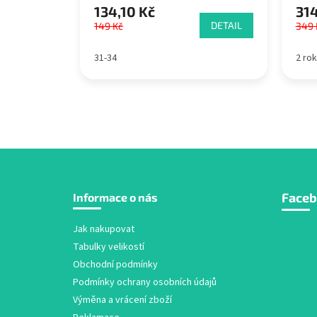
134,10 Kč
314
DETAIL
149 Kč
349 
31-34
2 ro
Z
Face
Informace o nás
á
p
a
Jak nakupovat
t
Tabulky velikostí
í
Obchodní podmínky
Podmínky ochrany osobních údajů
Výměna a vrácení zboží