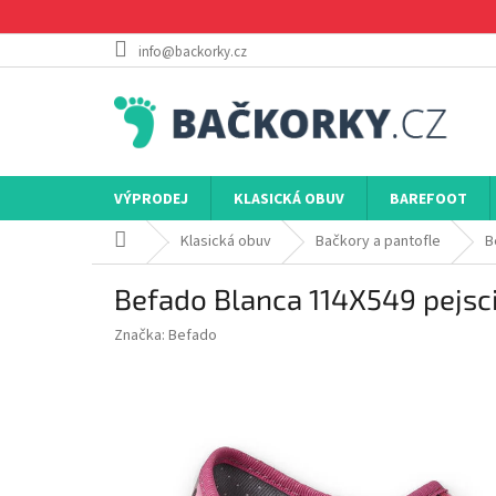
Přejít
na
obsah
info@backorky.cz
VÝPRODEJ
KLASICKÁ OBUV
BAREFOOT
Domů
Klasická obuv
Bačkory a pantofle
B
Befado Blanca 114X549 pejsc
Značka:
Befado