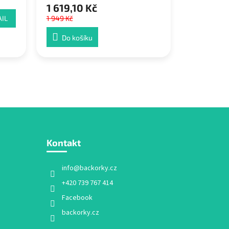
1 619,10 Kč
IL
1 949 Kč
Do košíku
Kontakt
info
@
backorky.cz
+420 739 767 414
Facebook
backorky.cz