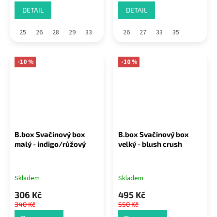
DETAIL
DETAIL
25
26
28
29
33
26
27
33
35
-10 %
-10 %
B.box Svačinový box
B.box Svačinový box
malý - indigo/růžový
velký - blush crush
Skladem
Skladem
306 Kč
495 Kč
340 Kč
550 Kč