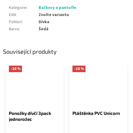
Kategorie
:
Bačkory a pantofle
EAN
:
Zvolte variantu
Pohlaví
:
Dívka
Barva
:
Šedá
Související produkty
-10 %
-10 %
Ponožky dívčí 3pack
Pláštěnka PVC Unicorn
jednorožec