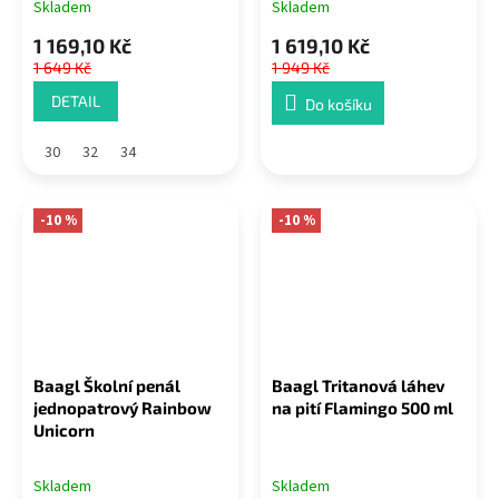
Skladem
Skladem
1 169,10 Kč
1 619,10 Kč
1 649 Kč
1 949 Kč
DETAIL
Do košíku
30
32
34
-10 %
-10 %
Baagl Školní penál
Baagl Tritanová láhev
jednopatrový Rainbow
na pití Flamingo 500 ml
Unicorn
Skladem
Skladem