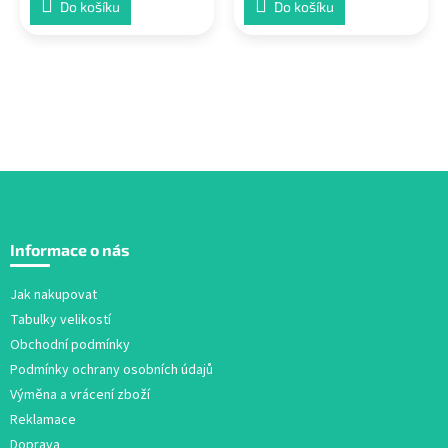
Do košíku
Do košíku
Z
á
Informace o nás
p
a
Jak nakupovat
t
Tabulky velikostí
í
Obchodní podmínky
Podmínky ochrany osobních údajů
Výměna a vrácení zboží
Reklamace
Doprava