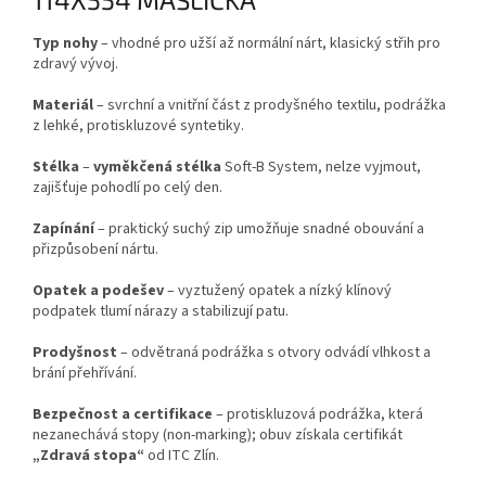
Typ nohy
– vhodné pro užší až normální nárt, klasický střih pro
zdravý vývoj.
Materiál
– svrchní a vnitřní část z prodyšného textilu, podrážka
z lehké, protiskluzové syntetiky.
Stélka
–
vyměkčená stélka
Soft‑B System, nelze vyjmout,
zajišťuje pohodlí po celý den.
Zapínání
– praktický suchý zip umožňuje snadné obouvání a
přizpůsobení nártu.
Opatek a podešev
– vyztužený opatek a nízký klínový
podpatek tlumí nárazy a stabilizují patu.
Prodyšnost
– odvětraná podrážka s otvory odvádí vlhkost a
brání přehřívání.
Bezpečnost a certifikace
– protiskluzová podrážka, která
nezanechává stopy (non-marking); obuv získala certifikát
„Zdravá stopa“
od ITC Zlín.