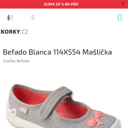
Přejít
SLEVA 10 % NA VŠE!
na
obsah
Befado Blanca 114X554 Mašlička
Značka:
Befado