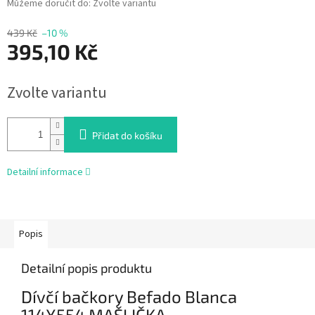
Můžeme doručit do:
Zvolte variantu
439 Kč
–10 %
395,10 Kč
Měrná
Zvolte variantu
cena:
Přidat do košíku
Detailní informace
Popis
Detailní popis produktu
Dívčí bačkory Befado Blanca
114X554 MAŠLIČKA