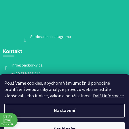
Sledovat na Instagramu
Kontakt
info
@
backorky.cz
+420 739 767 414
Facebook
Používáme cookies, abychom Vám umožnili pohodlné
prohlížení webu a díky analýze provozu webu neustále
backorky.cz
zlepšovali jeho funkce, výkon a použitelnost.
Další informace
Nastavení
Vytvořil Shoptet
Zobrazit