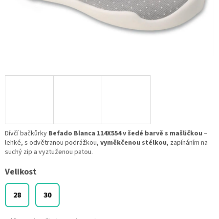
Dívčí bačkůrky
Befado Blanca 114X554 v šedé barvě s mašličkou
–
lehké, s odvětranou podrážkou,
vyměkčenou stélkou
, zapínáním na
suchý zip a vyztuženou patou.
Velikost
28
30