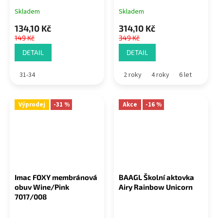
Skladem
Skladem
134,10 Kč
314,10 Kč
149 Kč
349 Kč
DETAIL
DETAIL
31-34
2 roky
4 roky
6 let
Výprodej
-31 %
Akce
-16 %
Imac FOXY membránová
BAAGL Školní aktovka
obuv Wine/Pink
Airy Rainbow Unicorn
7017/008