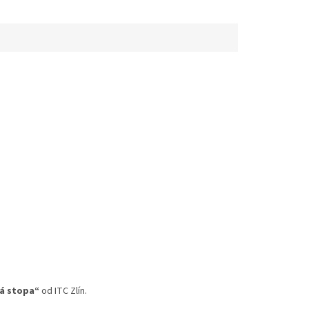
á stopa“
od ITC Zlín.