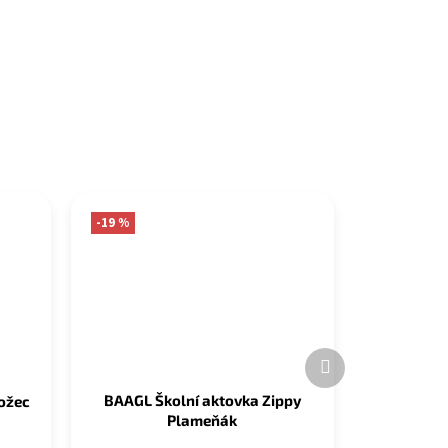
-19 %
Další
produkt
BAAGL Školní aktovka Zippy
rožec
Plameňák