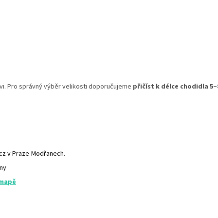
uvi. Pro správný výběr velikosti doporučujeme
přičíst k délce chodidla 5
.cz v Praze-Modřanech.
any
 mapě