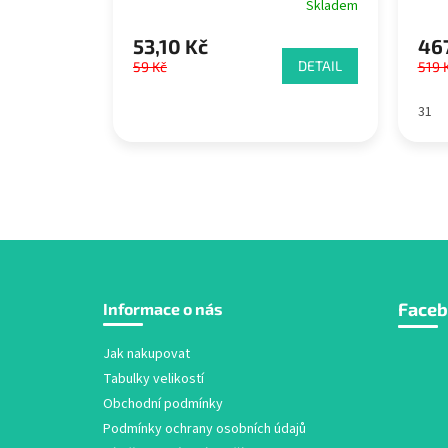
Skladem
53,10 Kč
467
DETAIL
59 Kč
519 
31
Z
Face
Informace o nás
á
p
a
Jak nakupovat
t
Tabulky velikostí
í
Obchodní podmínky
Podmínky ochrany osobních údajů