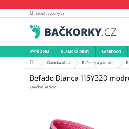
Přejít
na
obsah
info@backorky.cz
VÝPRODEJ
KLASICKÁ OBUV
BAREFOOT
Domů
Klasická obuv
Bačkory a pantofle
B
Befado Blanca 116Y320 modr
Značka:
Befado