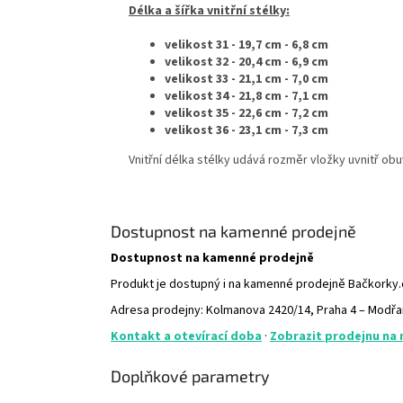
Délka a šířka vnitřní stélky:
velikost 31 - 19,7
cm - 6,8 cm
velikost 32 - 20,4 cm - 6,9 cm
velikost 33 - 21,1 cm - 7,0 cm
velikost 34 - 21,8 cm - 7,1 cm
velikost 35 - 22,6 cm - 7,2 cm
velikost 36 - 23,1 cm - 7,3 cm
Vnitřní délka stélky udává rozměr vložky uvnitř ob
Dostupnost na kamenné prodejně
Dostupnost na kamenné prodejně
Produkt je dostupný i na kamenné prodejně Bačkorky
Adresa prodejny: Kolmanova 2420/14, Praha 4 – Modř
Kontakt a otevírací doba
·
Zobrazit prodejnu na
Doplňkové parametry