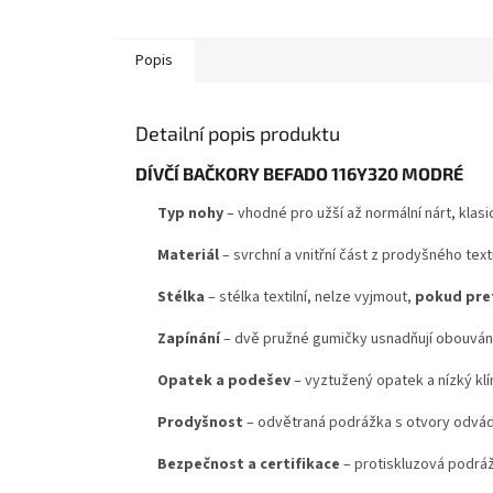
Popis
Detailní popis produktu
DÍVČÍ BAČKORY BEFADO 116Y320 MODRÉ
Typ nohy
– vhodné pro užší až normální nárt, klasi
Materiál
– svrchní a vnitřní část z prodyšného text
Stélka
–
stélka textilní, nelze vyjmout,
pokud pref
Zapínání
– dvě pružné gumičky usnadňují obouvání 
Opatek a podešev
– vyztužený opatek a nízký klín
Prodyšnost
– odvětraná podrážka s otvory odvádí 
Bezpečnost a certifikace
– protiskluzová podráž