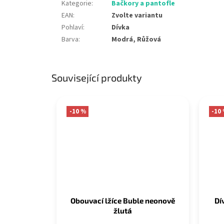
Kategorie
:
Bačkory a pantofle
EAN
:
Zvolte variantu
Pohlaví
:
Dívka
Barva
:
Modrá, Růžová
Související produkty
-10 %
-10
Obouvací lžíce Buble neonově
Dí
žlutá