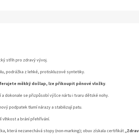
cký střih pro zdravý vývoj.
ilu, podrážka z lehké, protiskluzové syntetiky.
erujete měkký došlap, lze přikoupit pěnové vložky
.
a dokonale se přizpůsobí výšce nártu i tvaru dětské nohy.
ový podpatek tlumí nárazy a stabilizují patu.
vlhkost a brání přehřívání.
ka, která nezanechává stopy (non-marking); obuv získala certifikát
„Zdrav