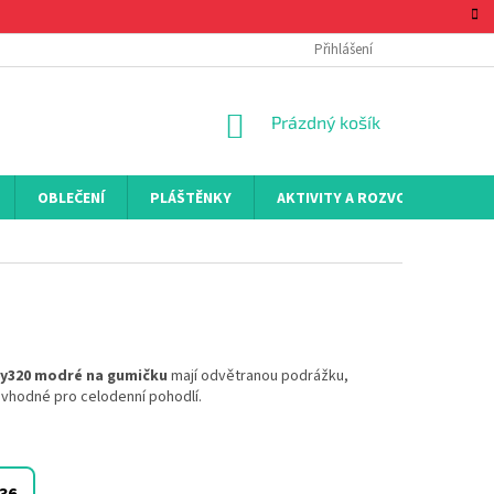
Přihlášení
NÁKUPNÍ
Prázdný košík
KOŠÍK
OBLEČENÍ
PLÁŠTĚNKY
AKTIVITY A ROZVOJ
KON
6y320 modré
na gumičku
mají odvětranou podrážku,
 vhodné pro celodenní pohodlí.