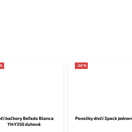
 %
-10 %
včí bačkory Befado Blanca
Ponožky dívčí 3pack jedno
114Y350 duhová