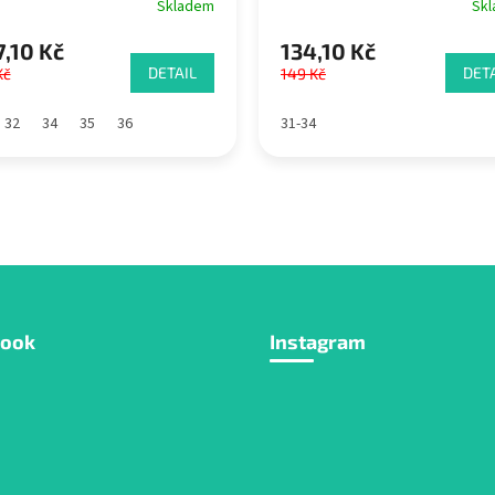
Skladem
Sk
,10 Kč
134,10 Kč
DETAIL
DETA
Kč
149 Kč
32
34
35
36
31-34
book
Instagram