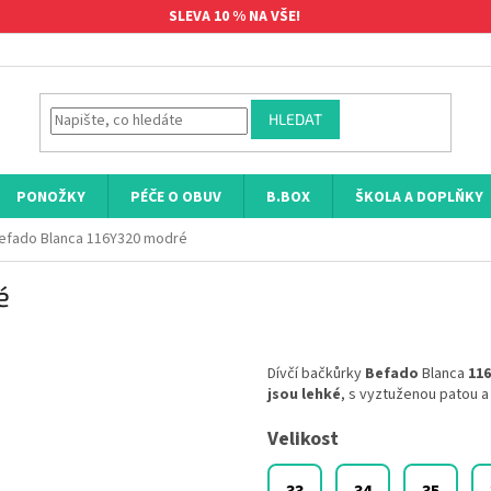
SLEVA 10 % NA VŠE!
HLEDAT
PONOŽKY
PÉČE O OBUV
B.BOX
ŠKOLA A DOPLŇKY
efado Blanca 116Y320 modré
é
Dívčí bačkůrky
Befado
Blanca
11
jsou lehké
, s vyztuženou patou a
Velikost