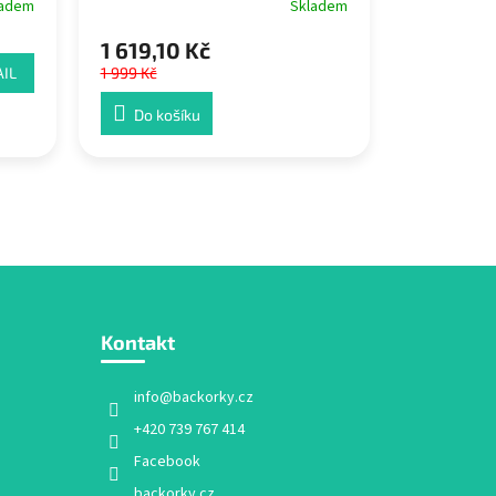
Skladem
ladem
1 619,10 Kč
IL
1 999 Kč
Do košíku
Kontakt
info
@
backorky.cz
+420 739 767 414
Facebook
backorky.cz