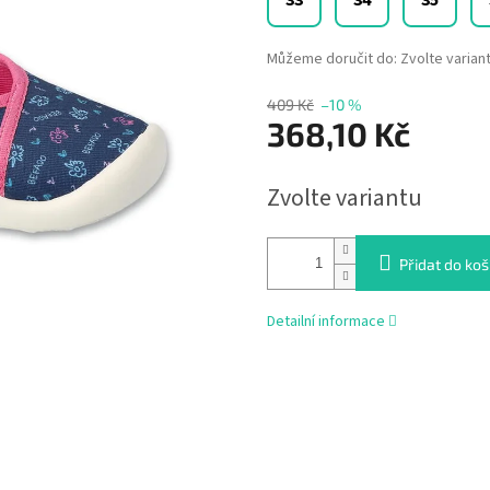
33
34
35
Můžeme doručit do:
Zvolte varian
409 Kč
–10 %
368,10 Kč
Měrná
Zvolte variantu
cena:
Přidat do koš
Detailní informace