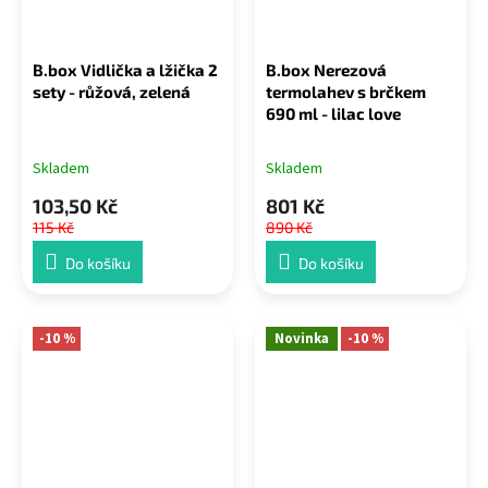
B.box Vidlička a lžička 2
B.box Nerezová
sety - růžová, zelená
termolahev s brčkem
690 ml - lilac love
Skladem
Skladem
103,50 Kč
801 Kč
115 Kč
890 Kč
Do košíku
Do košíku
-10 %
Novinka
-10 %