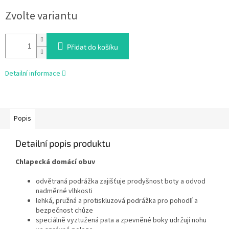
Měrná
Zvolte variantu
cena:
Přidat do košíku
Detailní informace
Popis
Detailní popis produktu
Chlapecká domácí obuv
odvětraná podrážka zajišťuje prodyšnost boty a odvod
nadměrné vlhkosti
lehká, pružná a protiskluzová podrážka pro pohodlí a
bezpečnost chůze
speciálně vyztužená pata a zpevněné boky udržují nohu