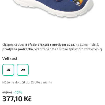
Chlapecká obuv
Befado 975X181 s motivem auta,
na gumu – lehká,
prodyšná podrážka
, vyztužená pata a široké špičky pro zdravý vývoj.
Velikost
25
29
Můžeme doručit do:
Zvolte variantu
419 Kč
–10 %
377,10 Kč