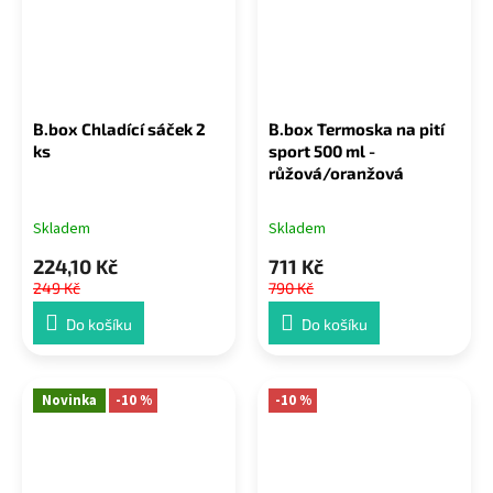
B.box Chladící sáček 2
B.box Termoska na pití
ks
sport 500 ml -
růžová/oranžová
Skladem
Skladem
224,10 Kč
711 Kč
249 Kč
790 Kč
Do košíku
Do košíku
Novinka
-10 %
-10 %