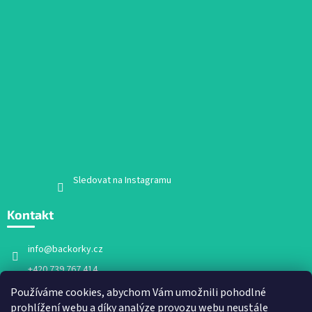
Sledovat na Instagramu
Kontakt
info
@
backorky.cz
+420 739 767 414
Facebook
Používáme cookies, abychom Vám umožnili pohodlné
prohlížení webu a díky analýze provozu webu neustále
backorky.cz