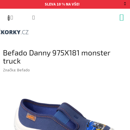
Přejít
SLEVA 10 % NA VŠE!
na
obsah
Befado Danny 975X181 monster
truck
Značka:
Befado