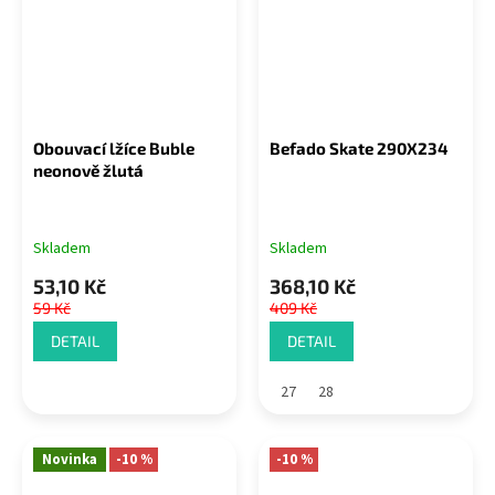
Obouvací lžíce Buble
Befado Skate 290X234
neonově žlutá
Skladem
Skladem
53,10 Kč
368,10 Kč
59 Kč
409 Kč
DETAIL
DETAIL
27
28
Novinka
-10 %
-10 %