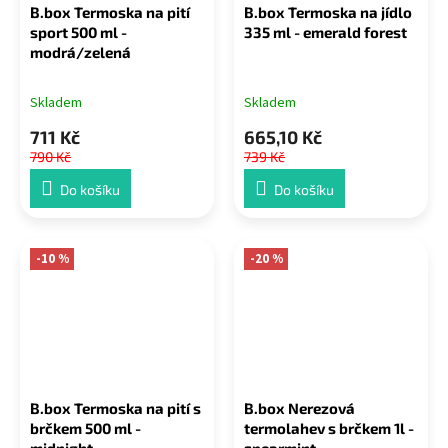
B.box Termoska na pití
B.box Termoska na jídlo
sport 500 ml -
335 ml - emerald forest
modrá/zelená
Skladem
Skladem
711 Kč
665,10 Kč
790 Kč
739 Kč
Do košíku
Do košíku
-10 %
-20 %
B.box Termoska na pití s
B.box Nerezová
brčkem 500 ml -
termolahev s brčkem 1l -
midnight
spearmint