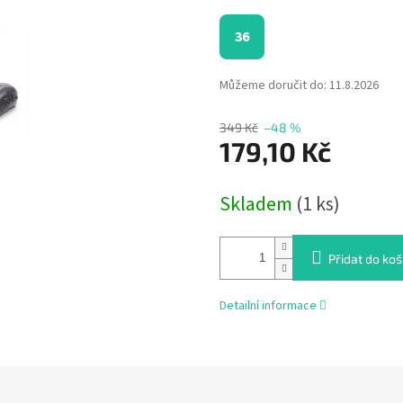
36
Můžeme doručit do:
11.8.2026
349 Kč
–48 %
179,10 Kč
Měrná
Skladem
(1 ks)
cena:
Přidat do koš
Detailní informace