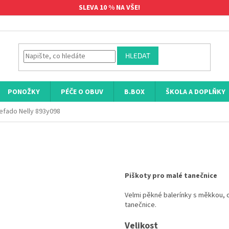
SLEVA 10 % NA VŠE!
HLEDAT
PONOŽKY
PÉČE O OBUV
B.BOX
ŠKOLA A DOPLŇKY
efado Nelly 893y098
Piškoty pro malé tanečnice
Velmi pěkné balerínky s měkkou,
tanečnice.
Velikost