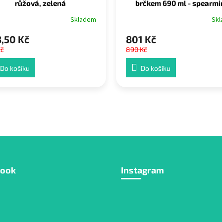
růžová, zelená
brčkem 690 ml - spearmi
Skladem
Sk
,50 Kč
801 Kč
Kč
890 Kč
Do košíku
Do košíku
book
Instagram