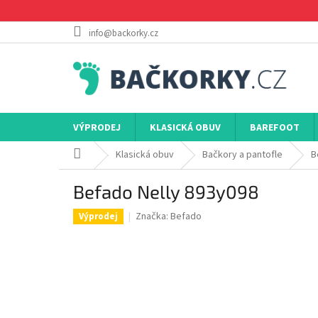
Přejít
na
obsah
info@backorky.cz
VÝPRODEJ
KLASICKÁ OBUV
BAREFOOT
Domů
Klasická obuv
Bačkory a pantofle
B
Befado Nelly 893y098
Značka:
Befado
Výprodej