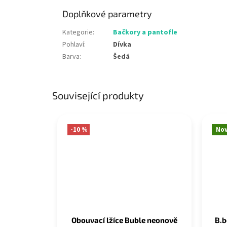
Doplňkové parametry
Kategorie
:
Bačkory a pantofle
Pohlaví
:
Dívka
Barva
:
Šedá
Související produkty
-10 %
Nov
Obouvací lžíce Buble neonově
B.b