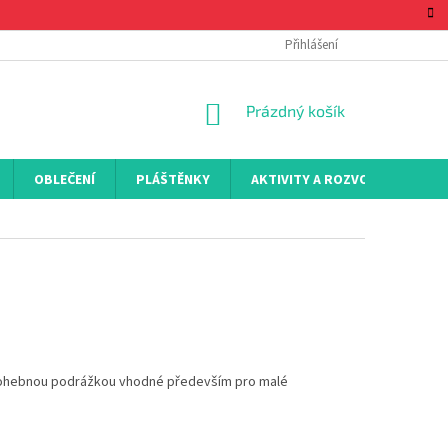
Přihlášení
NÁKUPNÍ
Prázdný košík
KOŠÍK
OBLEČENÍ
PLÁŠTĚNKY
AKTIVITY A ROZVOJ
KON
 ohebnou podrážkou vhodné především pro malé