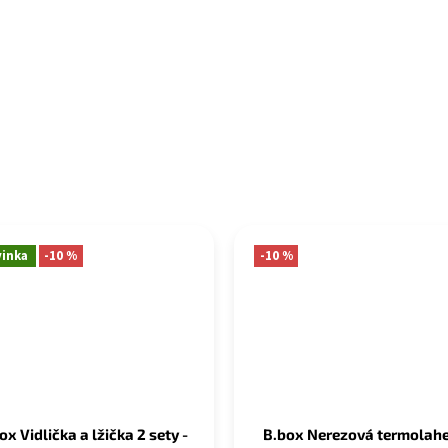
inka
-10 %
-10 %
ox Vidlička a lžička 2 sety -
B.box Nerezová termolahe