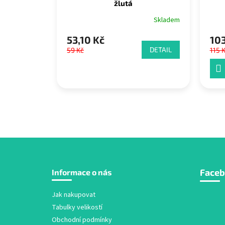
žlutá
Skladem
53,10 Kč
103
DETAIL
59 Kč
115 
Z
Face
Informace o nás
á
p
a
Jak nakupovat
t
Tabulky velikostí
í
Obchodní podmínky