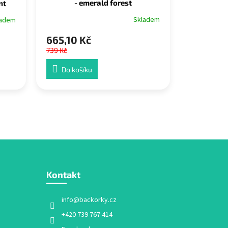
- emerald forest
nt
Skladem
ladem
665,10 Kč
739 Kč
Do košíku
Kontakt
info
@
backorky.cz
+420 739 767 414