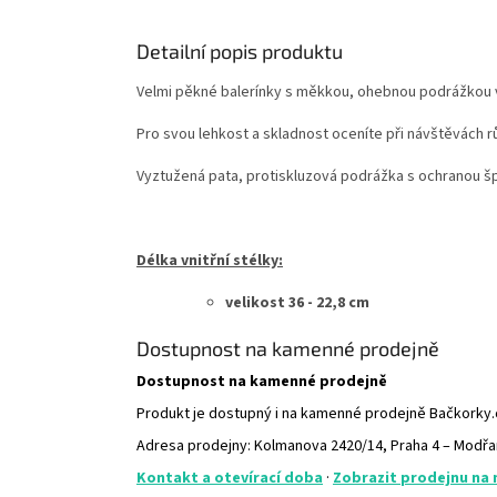
Detailní popis produktu
Velmi pěkné balerínky s měkkou, ohebnou podrážkou 
Pro svou lehkost a skladnost oceníte při návštěvách
Vyztužená pata, protiskluzová podrážka s ochranou špi
Délka vnitřní stélky:
velikost 36 - 22,8 cm
Dostupnost na kamenné prodejně
Dostupnost na kamenné prodejně
Produkt je dostupný i na kamenné prodejně Bačkorky
Adresa prodejny: Kolmanova 2420/14, Praha 4 – Modř
Kontakt a otevírací doba
·
Zobrazit prodejnu na