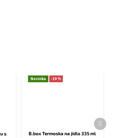
Novinka
-10 %
Další
produkt
B.box Termoska na jídlo 335 ml
v s