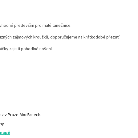
vhodné především pro malé tanečnice.
 různých zájmových kroužků, doporučujeme na krátkodobé přezutí.
čky zajistí pohodlné nošení.
.cz v Praze-Modřanech.
any
 mapě