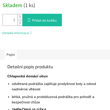
Skladem
(1 ks)
cena:
Přidat do košíku
Detailní informace
Popis
Detailní popis produktu
Chlapecká domácí obuv
odvětraná podrážka zajišťuje prodyšnost boty a odvod
nadměrné vlhkosti
lehká, pružná a protiskluzová podrážka pro pohodlí a
bezpečnost chůze
ZMĚKČENÁ VLOŽKA