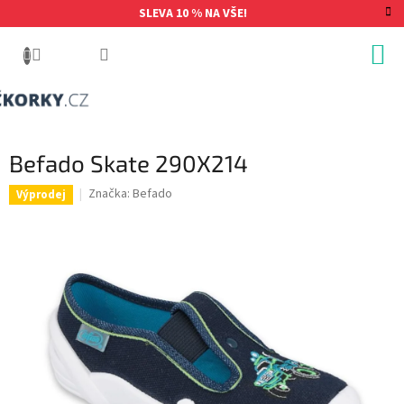
Přejít
SLEVA 10 % NA VŠE!
na
obsah
Befado Skate 290X214
Značka:
Befado
Výprodej