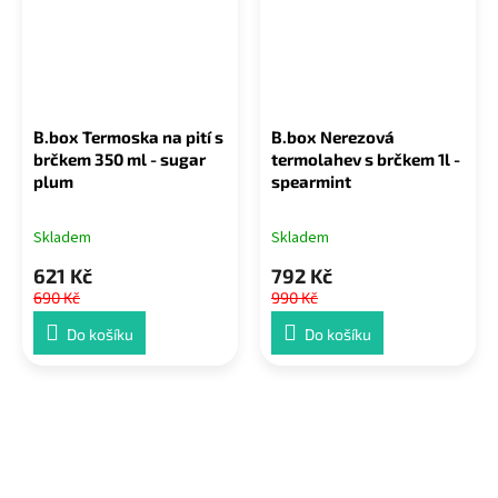
B.box Termoska na pití s
B.box Nerezová
brčkem 350 ml - sugar
termolahev s brčkem 1l -
plum
spearmint
Skladem
Skladem
621 Kč
792 Kč
690 Kč
990 Kč
Do košíku
Do košíku