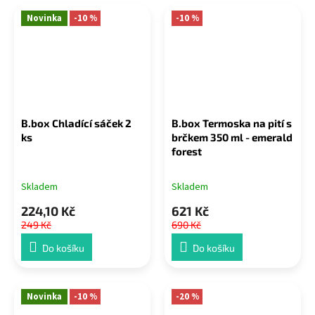
Novinka
-10 %
-10 %
B.box Chladící sáček 2
B.box Termoska na pití s
ks
brčkem 350 ml - emerald
forest
Skladem
Skladem
224,10 Kč
621 Kč
249 Kč
690 Kč
Do košíku
Do košíku
Novinka
-10 %
-20 %