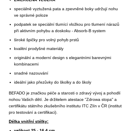
speciálně vyztužená pata a zpevněné boky udržují nohu
ve správné poloze
podpatek se speciální tlumící vložkou pro tlumení nárazů
při aktivním pohybu a doskoku - Absorb-B system
široké špičky pro volný pohyb prstů
kvalitní prodyšné materiály
originální a moderní design s elegantními barevnými
kombinacemi
snadné nazouvání
ideální jako přezůvky do školky a do školy
BEFADO je značkou péče a starosti o zdravý vývoj a pohodlí
nohou Vašich dětí. Je držitelem atestace "Zdrowa stopa" a
certifikátu státního zkušebního institutu ITC Zlín v ČR (institut
pro testování a certifikaci).
Délka vnitřní stélky:
velikost 25 - 16,4 cm