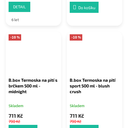
DETAIL
Do košíku
6 let
-10 %
-10 %
B.box Termoska na pití s
B.box Termoska na pití
brčkem 500 ml -
sport 500 ml - blush
midnight
crush
Skladem
Skladem
711 Kč
711 Kč
790 Kč
790 Kč