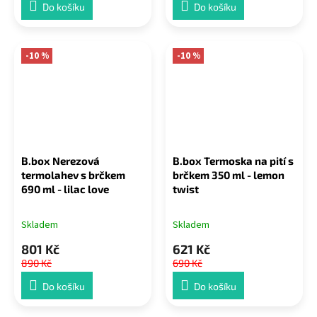
Do košíku
Do košíku
-10 %
-10 %
B.box Nerezová
B.box Termoska na pití s
termolahev s brčkem
brčkem 350 ml - lemon
690 ml - lilac love
twist
Skladem
Skladem
801 Kč
621 Kč
890 Kč
690 Kč
Do košíku
Do košíku