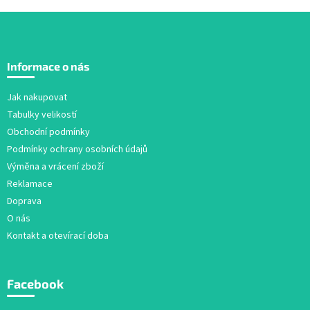
Z
á
Informace o nás
p
a
Jak nakupovat
t
Tabulky velikostí
í
Obchodní podmínky
Podmínky ochrany osobních údajů
Výměna a vrácení zboží
Reklamace
Doprava
O nás
Kontakt a otevírací doba
Facebook