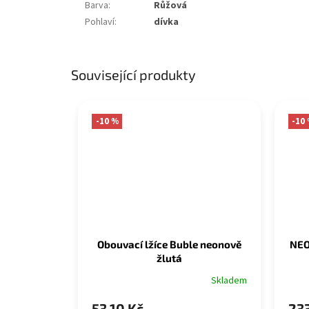
Barva
:
Růžová
Pohlaví
:
dívka
Související produkty
-10 %
-10
Obouvací lžíce Buble neonově
NEO
žlutá
Skladem
53,10 Kč
233