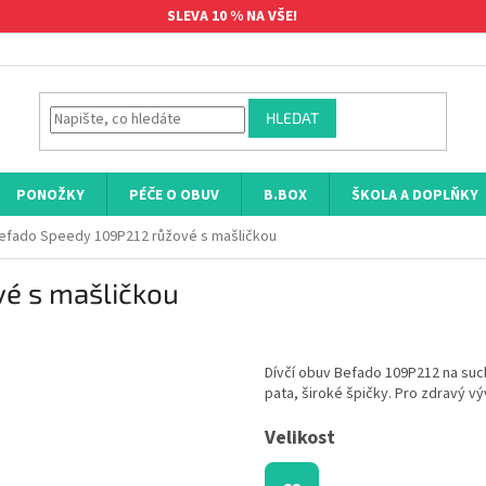
SLEVA 10 % NA VŠE!
HLEDAT
PONOŽKY
PÉČE O OBUV
B.BOX
ŠKOLA A DOPLŇKY
efado Speedy 109P212 růžové s mašličkou
é s mašličkou
Dívčí obuv Befado 109P212 na suc
pata, široké špičky. Pro zdravý vý
Velikost