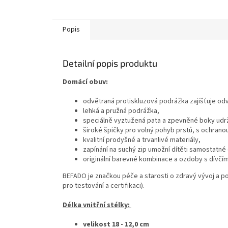
Popis
Detailní popis produktu
Domácí obuv:
odvětraná protiskluzová podrážka zajišťuje od
lehká a pružná podrážka,
speciálně vyztužená pata a zpevněné boky udrž
široké špičky pro volný pohyb prstů, s ochranou
kvalitní prodyšné a trvanlivé materiály,
zapínání na suchý zip umožní dítěti samostatné
originální barevné kombinace a ozdoby s dívčí
BEFADO je značkou péče a starosti o zdravý vývoj a poho
pro testování a certifikaci).
Délka vnitřní stélky:
velikost 18 - 12,0 cm