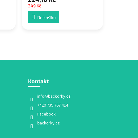
249 Kč
Do košíku
Kontakt
info
@
backorky.cz
+420 739 767 414
Facebook
backorky.cz