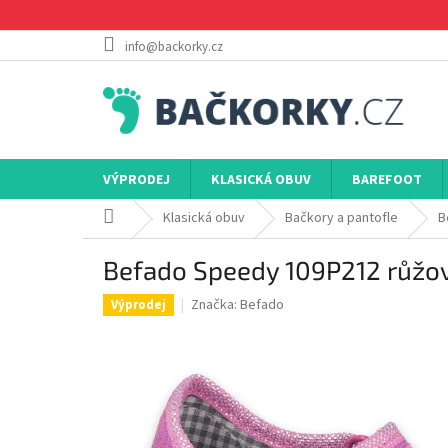
Přejít
na
obsah
info@backorky.cz
VÝPRODEJ
KLASICKÁ OBUV
BAREFOOT
Domů
Klasická obuv
Bačkory a pantofle
B
Befado Speedy 109P212 růžov
Značka:
Befado
Výprodej