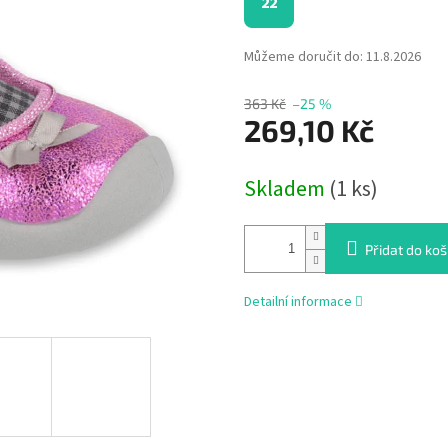
22
Můžeme doručit do:
11.8.2026
363 Kč
–25 %
269,10 Kč
Měrná
Skladem
(1 ks)
cena:
Přidat do koš
Detailní informace