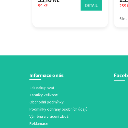
DETAIL
59 Kč
259 
6 let
Z
Face
Informace o nás
á
p
a
Jak nakupovat
t
Tabulky velikostí
í
Obchodní podmínky
Podmínky ochrany osobních údajů
Výměna a vrácení zboží
Reklamace