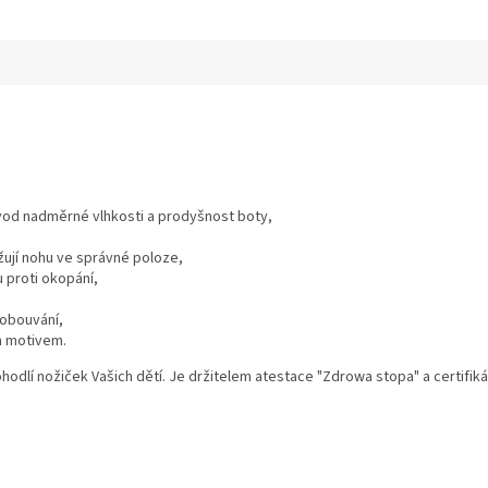
vod nadměrné vlhkosti a prodyšnost boty,
ují nohu ve správné poloze,
 proti okopání,
 obouvání,
m motivem.
dlí nožiček Vašich dětí. Je držitelem atestace "Zdrowa stopa" a certifikátu