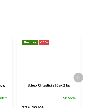
Novinka
-10 %
Další
produkt
B.box Chladící sáček 2 ks
v s
Skladem
ladem
224,10 Kč