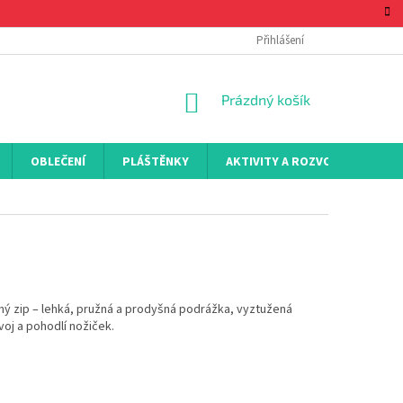
Přihlášení
NÁKUPNÍ
Prázdný košík
KOŠÍK
OBLEČENÍ
PLÁŠTĚNKY
AKTIVITY A ROZVOJ
KON
hý zip – lehká, pružná a prodyšná podrážka, vyztužená
voj a pohodlí nožiček.