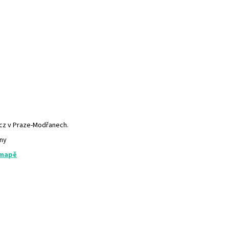
.cz v Praze-Modřanech.
any
 mapě