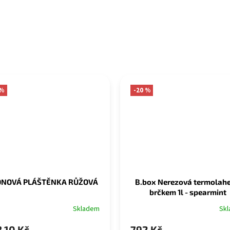
 %
-20 %
NOVÁ PLÁŠTĚNKA RŮŽOVÁ
B.box Nerezová termolahe
brčkem 1l - spearmint
Skladem
Sk
,10 Kč
792 Kč