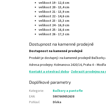
velikost 19 - 12,6 cm
velikost 20 - 13,4 cm
velikost 21 - 13,9 cm
velikost 22 - 14,6 cm
velikost 23 - 15,3 cm
velikost 24 - 16,0 cm
velikost 25 - 16,6 cm
velikost 26 - 17,3 cm
Dostupnost na kamenné prodejně
Dostupnost na kamenné prodejně
Produkt je dostupný i na kamenné prodejně Bačkorky
Adresa prodejny: Kolmanova 2420/14, Praha 4 – Modř
Kontakt a otevírací doba
·
Zobrazit prodejnu na
Doplňkové parametry
Kategorie
:
Bačkory a pantofle
EAN
:
5907669052638
Pohlaví
:
Dívka