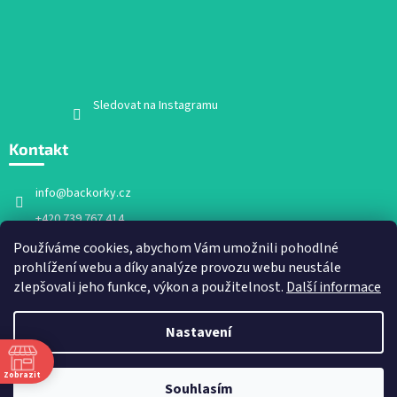
Sledovat na Instagramu
Kontakt
info
@
backorky.cz
+420 739 767 414
Facebook
Používáme cookies, abychom Vám umožnili pohodlné
prohlížení webu a díky analýze provozu webu neustále
backorky.cz
zlepšovali jeho funkce, výkon a použitelnost.
Další informace
Nastavení
Vytvořil Shoptet
Zobrazit
Souhlasím
Copyright 2026
Bačkorky.cz
. Všechna práva vyhrazena.