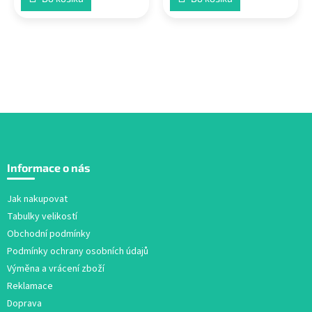
Z
á
Informace o nás
p
a
Jak nakupovat
t
Tabulky velikostí
í
Obchodní podmínky
Podmínky ochrany osobních údajů
Výměna a vrácení zboží
Reklamace
Doprava