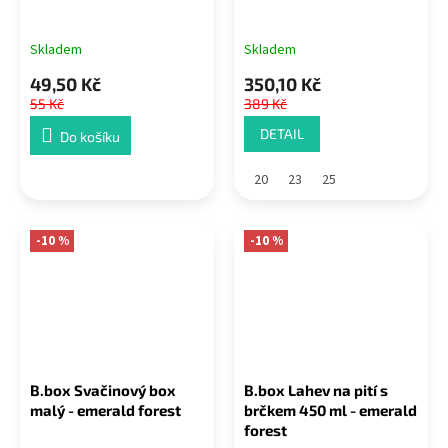
Skladem
Skladem
49,50 Kč
350,10 Kč
55 Kč
389 Kč
DETAIL
Do košíku
20
23
25
-10 %
-10 %
B.box Svačinový box
B.box Lahev na pití s
malý - emerald forest
brčkem 450 ml - emerald
forest