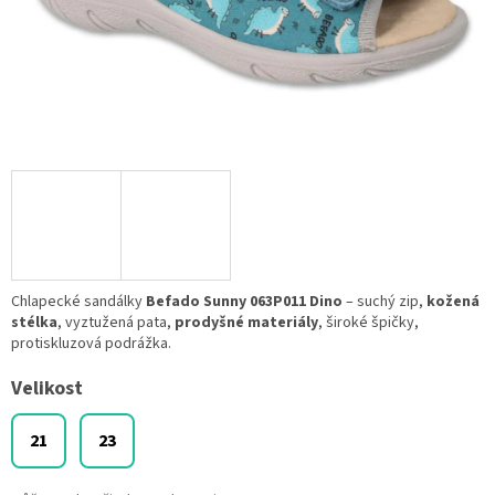
Chlapecké sandálky
Befado Sunny 063P011 Dino
– suchý zip,
kožená
stélka
, vyztužená pata,
prodyšné materiály
, široké špičky,
protiskluzová podrážka.
Velikost
21
23