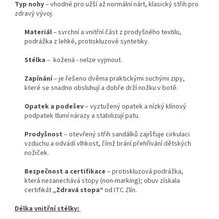
Typ nohy
– vhodné pro užší až normální nárt, klasický střih pro
zdravý vývoj.
Materiál
– svrchní a vnitřní část z prodyšného textilu,
podrážka z lehké, protiskluzové syntetiky.
Stélka
– kožená - nelze vyjmout.
Zapínání
– je řešeno dvěma praktickými suchými zipy,
které se snadno obsluhují a dobře drží nožku v botě.
Opatek a podešev
– vyztužený opatek a nízký klínový
podpatek tlumí nárazy a stabilizují patu.
Prodyšnost
– otevřený střih sandálků zajišťuje cirkulaci
vzduchu a odvádí vlhkost, čímž brání přehřívání dětských
nožiček.
Bezpečnost a certifikace
– protiskluzová podrážka,
která nezanechává stopy (non-marking); obuv získala
certifikát
„Zdravá stopa“
od ITC Zlín.
Délka vnitřní stélky: