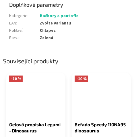
Doplňkové parametry
Kategorie
:
Bačkory a pantofle
EAN
:
Zvolte variantu
Pohlaví
:
Chlapec
Barva
:
Zelená
Související produkty
-10 %
-10 %
Gelová propiska Legami
Befado Speedy 110N495
- Dinosaurus
dinosaurus