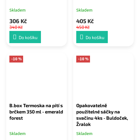
Skladem
Skladem
306 Kč
405 Kč
340 Kč
450 Kč
Do košíku
Do košíku
-10 %
-10 %
B.box Termoska na pití s
Opakovatelně
brčkem 350 ml - emerald
použitelné sáčky na
forest
svačinu 4ks - Buldoček,
Žralok
Skladem
Skladem