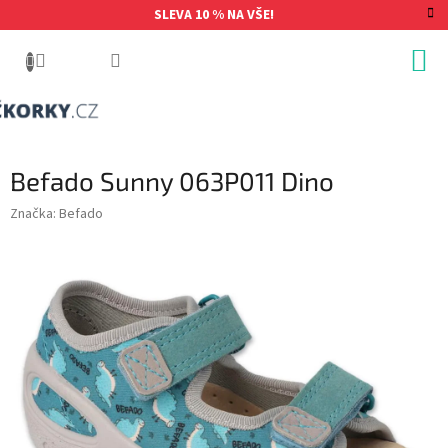
Přejít
SLEVA 10 % NA VŠE!
na
obsah
Befado Sunny 063P011 Dino
Značka:
Befado