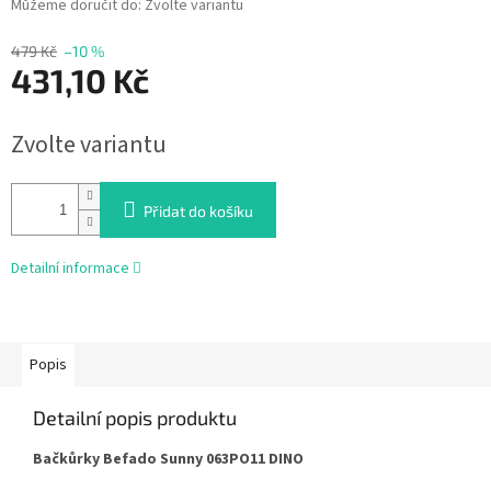
Můžeme doručit do:
Zvolte variantu
479 Kč
–10 %
431,10 Kč
Měrná
Zvolte variantu
cena:
Přidat do košíku
Detailní informace
Popis
Detailní popis produktu
Bačkůrky Befado Sunny 063PO11 DINO