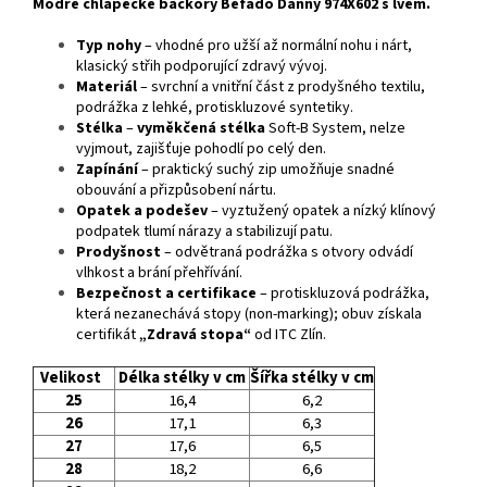
Modré chlapecké bačkory Befado Danny 974X602 s lvem.
Typ nohy
– vhodné pro užší až normální nohu i nárt,
klasický střih podporující zdravý vývoj.
Materiál
– svrchní a vnitřní část z prodyšného textilu,
podrážka z lehké, protiskluzové syntetiky.
Stélka
–
vyměkčená stélka
Soft‑B System, nelze
vyjmout, zajišťuje pohodlí po celý den.
Zapínání
– praktický suchý zip umožňuje snadné
obouvání a přizpůsobení nártu.
Opatek a podešev
– vyztužený opatek a nízký klínový
podpatek tlumí nárazy a stabilizují patu.
Prodyšnost
– odvětraná podrážka s otvory odvádí
vlhkost a brání přehřívání.
Bezpečnost a certifikace
– protiskluzová podrážka,
která nezanechává stopy (non-marking); obuv získala
certifikát
„Zdravá stopa“
od ITC Zlín.
Velikost
Délka stélky v cm
Šířka stélky v cm
25
16,4
6,2
26
17,1
6,3
27
17,6
6,5
28
18,2
6,6