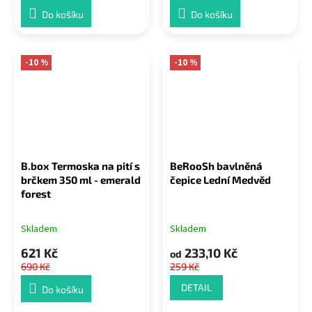
Do košíku
Do košíku
-10 %
-10 %
B.box Termoska na pití s
BeRooSh bavlněná
brčkem 350 ml - emerald
čepice Lední Medvěd
forest
Skladem
Skladem
621 Kč
233,10 Kč
od
690 Kč
259 Kč
DETAIL
Do košíku