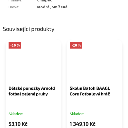
Pohlaví
:
Chlapec
Barva
:
Modrá, Smíšená
Související produkty
-10 %
-20 %
Dětské ponožky Arnold
Školní Batoh BAAGL
fotbal zelené pruhy
Core Fotbalový hráč
Skladem
Skladem
53,10 Kč
1 349,10 Kč