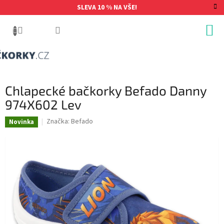
Přejít
SLEVA 10 % NA VŠE!
na
obsah
Chlapecké bačkorky Befado Danny
974X602 Lev
Značka:
Befado
Novinka