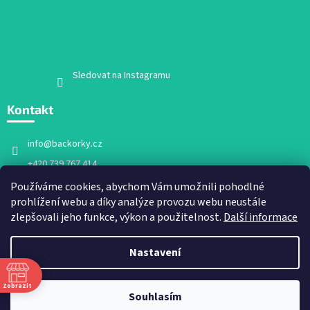
Sledovat na Instagramu
Kontakt
info
@
backorky.cz
+420 739 767 414
Facebook
Používáme cookies, abychom Vám umožnili pohodlné
prohlížení webu a díky analýze provozu webu neustále
backorky.cz
zlepšovali jeho funkce, výkon a použitelnost.
Další informace
Nastavení
Vytvořil Shoptet
Zobrazit
Souhlasím
Copyright 2026
Bačkorky.cz
. Všechna práva vyhrazena.