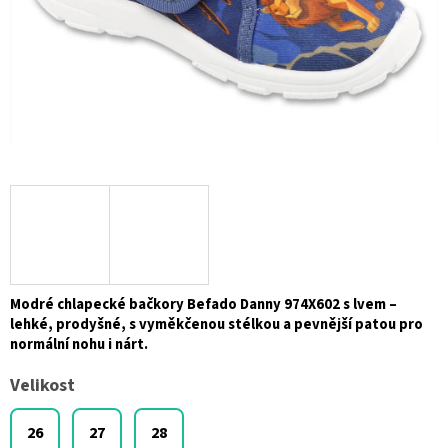
Modré chlapecké bačkory Befado Danny 974X602 s lvem –
lehké, prodyšné, s vyměkčenou stélkou a pevnější patou pro
normální nohu i nárt.
Velikost
26
27
28