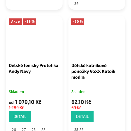
39
Akce
-19 %
-10 %
Dětské tenisky Protetika
Dětské kotníkové
Andy Navy
ponožky VoXX Katoik
modrá
Skladem
Skladem
1 079,10 Kč
62,10 Kč
od
1 289 Kč
69 Kč
DETAIL
DETAIL
26
27
28
35
35-38