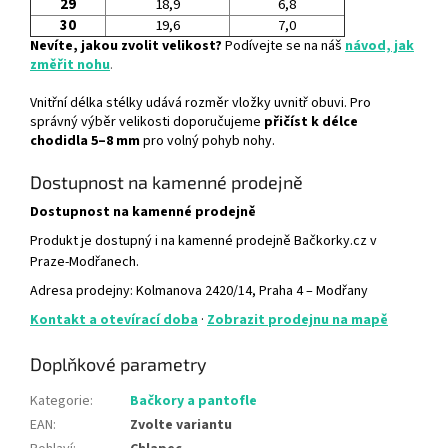
29
18,9
6,8
30
19,6
7,0
Nevíte, jakou zvolit velikost?
Podívejte se na náš
návod, jak
změřit nohu
.
Vnitřní délka stélky udává rozměr vložky uvnitř obuvi. Pro
správný výběr velikosti doporučujeme
přičíst k délce
chodidla 5–8 mm
pro volný pohyb nohy.
Dostupnost na kamenné prodejně
Dostupnost na kamenné prodejně
Produkt je dostupný i na kamenné prodejně Bačkorky.cz v
Praze-Modřanech.
Adresa prodejny: Kolmanova 2420/14, Praha 4 – Modřany
Kontakt a otevírací doba
·
Zobrazit prodejnu na mapě
Doplňkové parametry
Kategorie
:
Bačkory a pantofle
EAN
:
Zvolte variantu