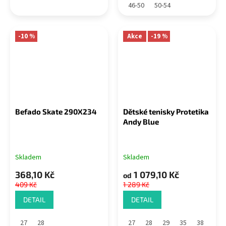
46-50
50-54
-10 %
Akce
-19 %
Befado Skate 290X234
Dětské tenisky Protetika
Andy Blue
Skladem
Skladem
368,10 Kč
1 079,10 Kč
od
409 Kč
1 289 Kč
DETAIL
DETAIL
27
28
27
28
29
35
38