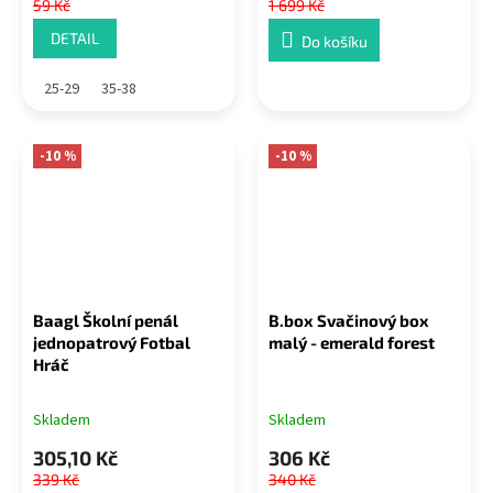
59 Kč
1 699 Kč
DETAIL
Do košíku
25-29
35-38
-10 %
-10 %
Baagl Školní penál
B.box Svačinový box
jednopatrový Fotbal
malý - emerald forest
Hráč
Skladem
Skladem
305,10 Kč
306 Kč
339 Kč
340 Kč