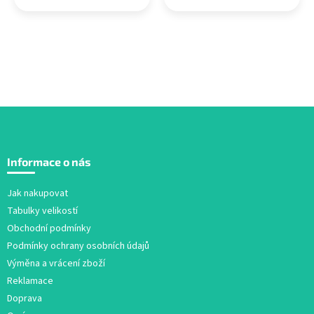
Z
á
Informace o nás
p
a
Jak nakupovat
t
Tabulky velikostí
í
Obchodní podmínky
Podmínky ochrany osobních údajů
Výměna a vrácení zboží
Reklamace
Doprava