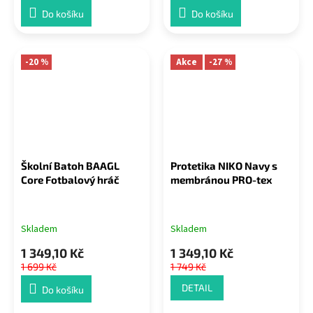
Do košíku
Do košíku
-20 %
Akce
-27 %
Školní Batoh BAAGL
Protetika NIKO Navy s
Core Fotbalový hráč
membránou PRO-tex
Skladem
Skladem
1 349,10 Kč
1 349,10 Kč
1 699 Kč
1 749 Kč
DETAIL
Do košíku