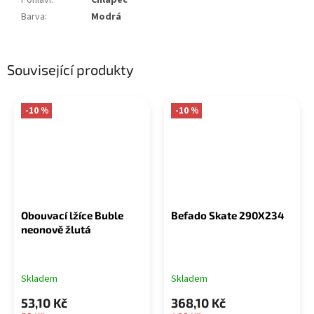
Barva
:
Modrá
Související produkty
-10 %
-10 %
Obouvací lžíce Buble
Befado Skate 290X234
neonově žlutá
Skladem
Skladem
53,10 Kč
368,10 Kč