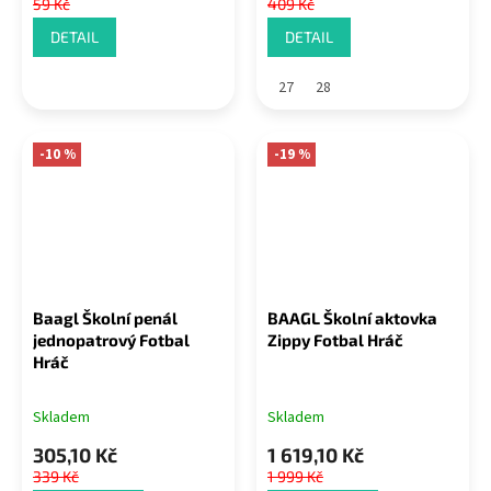
59 Kč
409 Kč
DETAIL
DETAIL
27
28
-10 %
-19 %
Baagl Školní penál
BAAGL Školní aktovka
jednopatrový Fotbal
Zippy Fotbal Hráč
Hráč
Skladem
Skladem
305,10 Kč
1 619,10 Kč
339 Kč
1 999 Kč