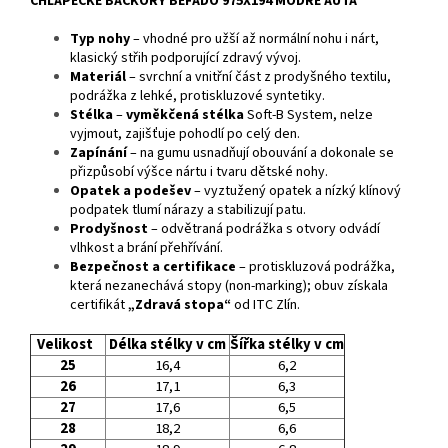
CHLAPECKÉ BAČKORY BEFADO 975X194 MODRÉ AUTA
Typ nohy
–
vhodné pro užší až normální nohu i nárt,
klasický střih podporující zdravý vývoj.
Materiál
– svrchní a vnitřní část z prodyšného textilu,
podrážka z lehké, protiskluzové syntetiky.
Stélka
–
vyměkčená stélka
Soft‑B System, nelze
vyjmout, zajišťuje pohodlí po celý den.
Zapínání
– na gumu usnadňují obouvání a dokonale se
přizpůsobí výšce nártu i tvaru dětské nohy.
Opatek a podešev
– vyztužený opatek a nízký klínový
podpatek tlumí nárazy a stabilizují patu.
Prodyšnost
– odvětraná podrážka s otvory odvádí
vlhkost a brání přehřívání.
Bezpečnost a certifikace
– protiskluzová podrážka,
která nezanechává stopy (non-marking); obuv získala
certifikát
„Zdravá stopa“
od ITC Zlín.
Velikost
Délka stélky v cm
Šířka stélky v cm
25
16,4
6,2
26
17,1
6,3
27
17,6
6,5
28
18,2
6,6