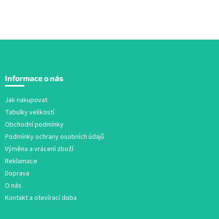
Z
á
Informace o nás
p
a
Jak nakupovat
t
Tabulky velikostí
í
Obchodní podmínky
Podmínky ochrany osobních údajů
Výměna a vrácení zboží
Reklamace
Doprava
O nás
Kontakt a otevírací doba