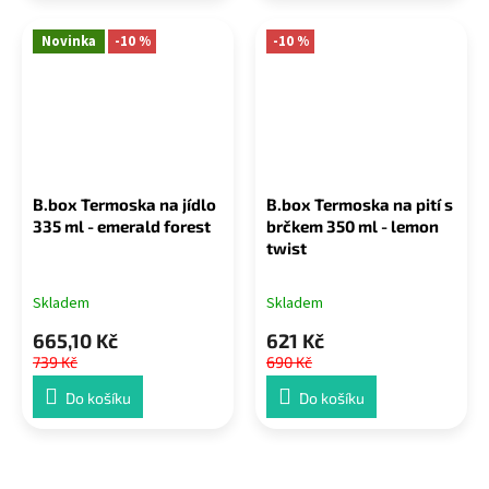
Novinka
-10 %
-10 %
B.box Termoska na jídlo
B.box Termoska na pití s
335 ml - emerald forest
brčkem 350 ml - lemon
twist
Skladem
Skladem
665,10 Kč
621 Kč
739 Kč
690 Kč
Do košíku
Do košíku