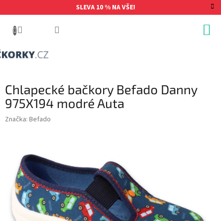
Přejít
SLEVA 10 % NA VŠE!
na
obsah
Chlapecké bačkory Befado Danny
975X194 modré Auta
Značka:
Befado