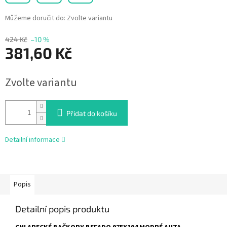
Můžeme doručit do:
Zvolte variantu
424 Kč
–10 %
381,60 Kč
Měrná
Zvolte variantu
cena:
Přidat do košíku
Detailní informace
Popis
Detailní popis produktu