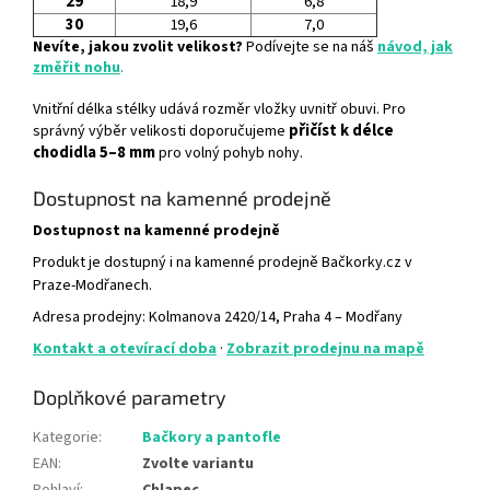
29
18,9
6,8
30
19,6
7,0
Nevíte, jakou zvolit velikost?
Podívejte se na náš
návod, jak
změřit nohu
.
Vnitřní délka stélky udává rozměr vložky uvnitř obuvi. Pro
přičíst k délce
správný výběr velikosti doporučujeme
chodidla 5–8 mm
pro volný pohyb nohy.
Dostupnost na kamenné prodejně
Dostupnost na kamenné prodejně
Produkt je dostupný i na kamenné prodejně Bačkorky.cz v
Praze-Modřanech.
Adresa prodejny: Kolmanova 2420/14, Praha 4 – Modřany
Kontakt a otevírací doba
·
Zobrazit prodejnu na mapě
Doplňkové parametry
Kategorie
:
Bačkory a pantofle
EAN
:
Zvolte variantu
Pohlaví
:
Chlapec