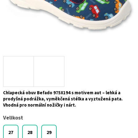
Chlapecká obuv Befado 975X194 s motivem aut – lehká a
prodyšná podrážka, vyměkčená stélka a vyztužená pata.
Vhodná pro normální nožičky i nárt.
Velikost
27
28
29