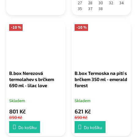
27
28
30
32
34
35
37
38
-10 %
-10 %
B.box Nerezová
B.box Termoska na pití s
termolahev s brčkem
brčkem 350 ml - emerald
690 ml - lilac love
forest
Skladem
Skladem
801 Kč
621 Kč
890 Kč
690 Kč
Do košíku
Do košíku