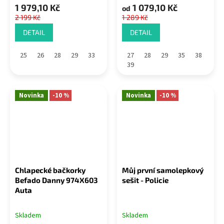
1 979,10 Kč
1 079,10 Kč
od
2 199 Kč
1 289 Kč
DETAIL
DETAIL
25
26
28
29
33
27
28
29
35
38
39
Novinka
-10 %
Novinka
-10 %
Chlapecké bačkorky
Můj první samolepkový
Befado Danny 974X603
sešit - Policie
Auta
Skladem
Skladem