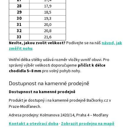
28
17,9
29
18,5
30
19,3
31
20,0
32
20,8
33
21,6
Nevíte, jakou zvolit velikost?
Podívejte se na náš
návod, jak
změřit nohu
.
Vnitřní délka stélky udává rozměr vložky uvnitř obuvi. Pro
správný výběr velikosti doporučujeme
přičíst k délce
chodidla 5–8 mm
pro volný pohyb nohy.
Dostupnost na kamenné prodejně
Dostupnost na kamenné prodejně
Produkt je dostupný i na kamenné prodejně Bačkorky.cz v
Praze-Modřanech.
Adresa prodejny: Kolmanova 2420/14, Praha 4 – Modřany
Kontakt a otevírací doba
·
Zobrazit prodejnu na mapě