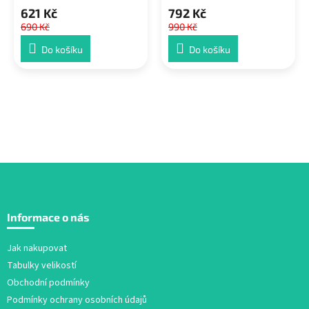
621 Kč
792 Kč
690 Kč
990 Kč
Do košíku
Do košíku
Z
á
Informace o nás
p
a
Jak nakupovat
t
Tabulky velikostí
í
Obchodní podmínky
Podmínky ochrany osobních údajů