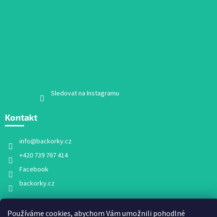
Sledovat na Instagramu
Kontakt
info
@
backorky.cz
+420 739 767 414
Facebook
backorky.cz
Používáme cookies, abychom Vám umožnili pohodlné