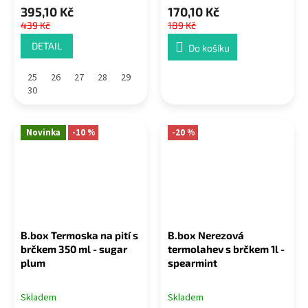
395,10 Kč
170,10 Kč
439 Kč
189 Kč
DETAIL
Do košíku
25
26
27
28
29
30
Novinka
-10 %
-20 %
B.box Termoska na pití s
B.box Nerezová
brčkem 350 ml - sugar
termolahev s brčkem 1l -
plum
spearmint
Skladem
Skladem