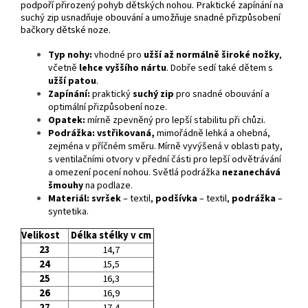
podpoří přirozený pohyb dětských nohou. Praktické zapínání na
suchý zip usnadňuje obouvání a umožňuje snadné přizpůsobení
bačkory dětské noze.
Typ nohy:
vhodné pro
užší až normálně široké nožky
,
včetně
lehce
vyššího nártu
. Dobře sedí také dětem s
užší patou
.
Zapínání:
praktický
suchý zip
pro snadné obouvání a
optimální přizpůsobení noze.
Opatek:
mírně zpevněný pro lepší stabilitu při chůzi.
Podrážka:
vstřikovaná,
mimořádně lehká a ohebná,
zejména v příčném směru. Mírně vyvýšená v oblasti paty,
s ventilačními otvory v přední části pro lepší odvětrávání
a omezení pocení nohou. Světlá podrážka
nezanechává
šmouhy
na podlaze.
Materiál:
svršek
– textil,
podšívka
– textil,
podrážka
–
syntetika.
Velikost
Délka stélky v cm
23
14,7
24
15,5
25
16,3
26
16,9
27
17,4