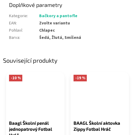
Doplňkové parametry
Kategorie
:
Bačkory a pantofle
EAN
:
Zvolte variantu
Pohlaví
:
Chlapec
Barva
:
Šedá, Žlutá, Smíšená
Související produkty
-10 %
-19 %
Baagl Školní penál
BAAGL Školní aktovka
jednopatrový Fotbal
Zippy Fotbal Hráč
Hráč