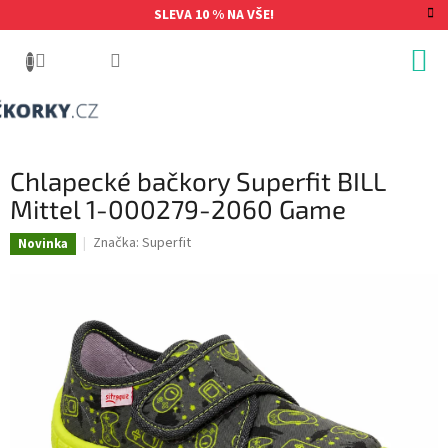
Přejít
SLEVA 10 % NA VŠE!
na
obsah
Chlapecké bačkory Superfit BILL
Mittel 1-000279-2060 Game
Značka:
Superfit
Novinka