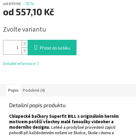
od 619 Kč
–10 %
od
557,10 Kč
Měrná
Zvolte variantu
cena:
Přidat do košíku
Detailní informace
Popis
Podobné (4)
Detailní popis produktu
Chlapecké bačkory Superfit BILL s originálním herním
motivem potěší všechny malé fanoušky videoher a
moderního designu.
Lehké a prodyšné provedení zajistí
pohodlí při každodenním nošení ve školce, škole i doma a