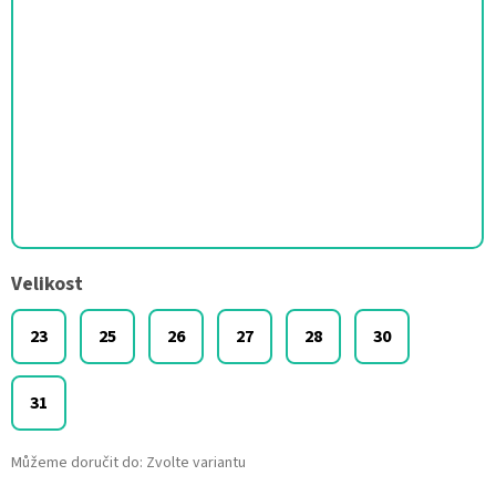
Velikost
23
25
26
27
28
30
31
Můžeme doručit do:
Zvolte variantu