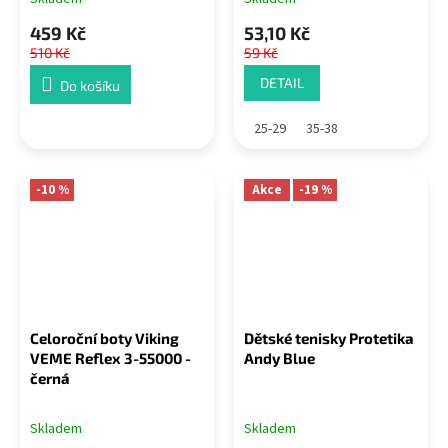
459 Kč
53,10 Kč
510 Kč
59 Kč
DETAIL
Do košíku
25-29
35-38
-10 %
Akce
-19 %
Celoroční boty Viking
Dětské tenisky Protetika
VEME Reflex 3-55000 -
Andy Blue
černá
Skladem
Skladem