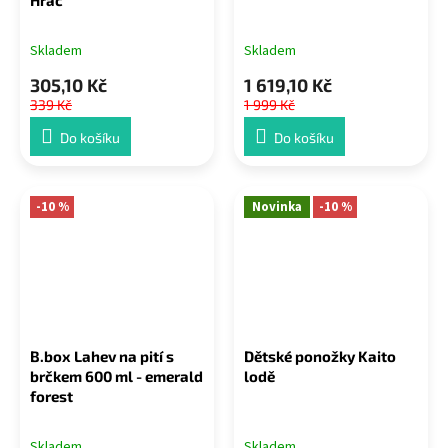
Skladem
Skladem
305,10 Kč
1 619,10 Kč
339 Kč
1 999 Kč
Do košíku
Do košíku
-10 %
Novinka
-10 %
B.box Lahev na pití s
Dětské ponožky Kaito
brčkem 600 ml - emerald
lodě
forest
Skladem
Skladem