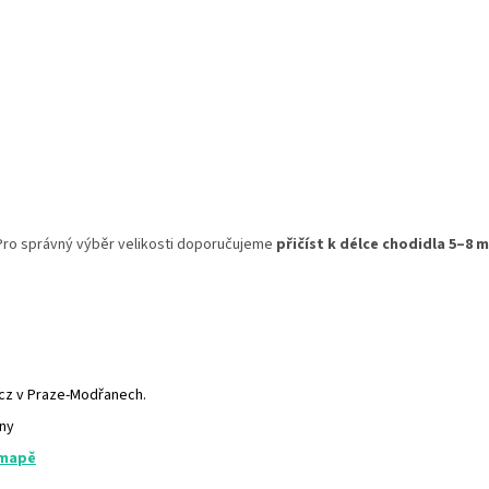
. Pro správný výběr velikosti doporučujeme
přičíst k délce chodidla 5–8 
.cz v Praze-Modřanech.
any
 mapě