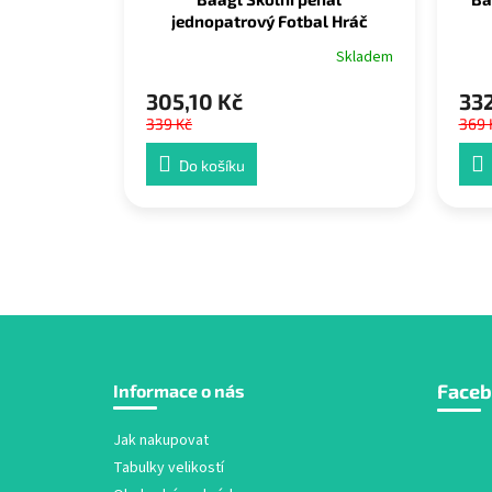
jednopatrový Fotbal Hráč
Skladem
305,10 Kč
332
339 Kč
369 
Do košíku
Z
Face
Informace o nás
á
p
a
Jak nakupovat
t
Tabulky velikostí
í