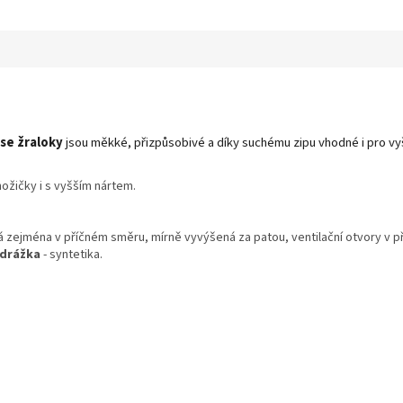
se žraloky
jsou měkké, přizpůsobivé a díky suchému zipu vhodné i pro vyš
ožičky i s vyšším nártem.
á zejména v příčném směru, mírně vyvýšená za patou, ventilační otvory v p
drážka
- syntetika.