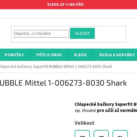
SLEVA 10 % NA VŠE!
HLEDAT
PONOŽKY
PÉČE O OBUV
B.BOX
ŠKOLA A DOPLŇKY
hlapecké bačkory Superfit BUBBLE Mittel 1-006273-8030 Shark
BUBBLE Mittel 1-006273-8030 Shark
Chlapecké bačkory Superfit B
zip. Vhodné
pro užší až normáln
Velikost