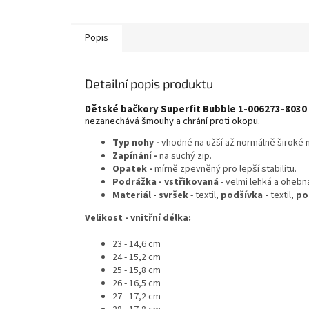
Popis
Detailní popis produktu
Dětské bačkory Superfit Bubble 1-006273-8030 
nezanechává šmouhy a chrání proti okopu.
Typ nohy -
vhodné na užší až normálně široké n
Zapínání -
na suchý zip.
Opatek -
mírně zpevněný pro lepší stabilitu.
Podrážka
- vstřikovaná
- velmi lehká a ohebn
Materiál - svršek
- textil,
podšívka -
textil,
po
Velikost - vnitřní délka:
23 - 14,6 cm
24 - 15,2 cm
25 - 15,8 cm
26 - 16,5 cm
27 - 17,2 cm