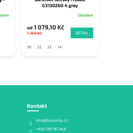
G3130260-4 grey
Skladem
ladem
1 079,10 Kč
od
DETAIL
1 759 Kč
30
32
33
34
Kontakt
info
@
backorky.cz
+420 739 767 414