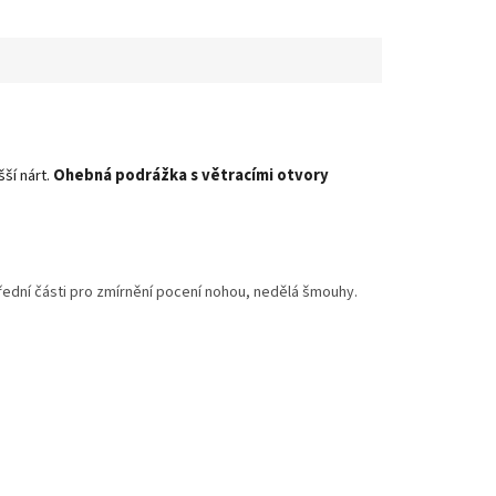
ší nárt.
Ohebná podrážka s větracími otvory
řední části pro zmírnění pocení nohou, nedělá šmouhy.