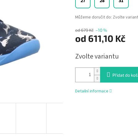
27
28
31
Můžeme doručit do:
Zvolte varian
od 679 Kč
–10 %
od
611,10 Kč
Měrná
Zvolte variantu
cena:
Přidat do koš
Detailní informace