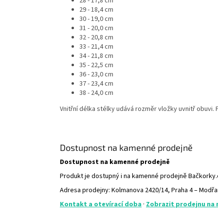
28 - 17,8 cm
29 - 18,4 cm
30 - 19,0 cm
31 - 20,0 cm
32 - 20,8 cm
33 - 21,4 cm
34 - 21,8 cm
35 - 22,5 cm
36 - 23,0 cm
37 - 23,4 cm
38 - 24,0 cm
Vnitřní délka stélky udává rozměr vložky uvnitř obuvi
Dostupnost na kamenné prodejně
Dostupnost na kamenné prodejně
Produkt je dostupný i na kamenné prodejně Bačkorky
Adresa prodejny: Kolmanova 2420/14, Praha 4 – Modř
Kontakt a otevírací doba
·
Zobrazit prodejnu na