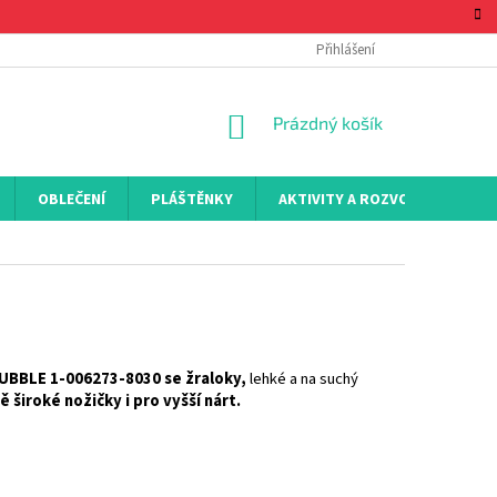
Přihlášení
NÁKUPNÍ
Prázdný košík
KOŠÍK
OBLEČENÍ
PLÁŠTĚNKY
AKTIVITY A ROZVOJ
KON
UBBLE 1-006273-8030 se žraloky,
lehké a na suchý
ě široké nožičky i pro vyšší nárt.