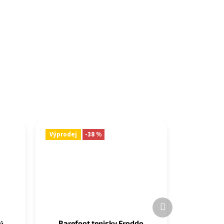
Výprodej
-38 %
Další
produkt
Barefoot tenisky Froddo
 -