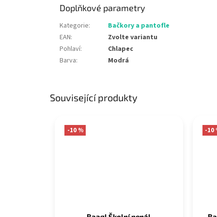
Doplňkové parametry
Kategorie
:
Bačkory a pantofle
EAN
:
Zvolte variantu
Pohlaví
:
Chlapec
Barva
:
Modrá
Související produkty
-10 %
-10
Baagl Školní penál
Ba