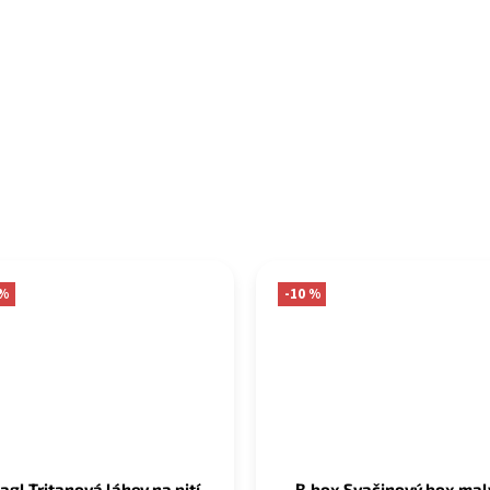
 %
-10 %
agl Tritanová láhev na pití
B.box Svačinový box malý