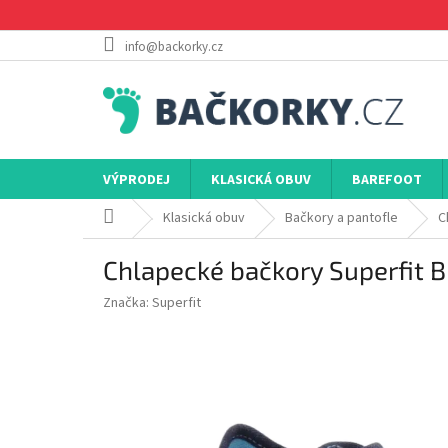
Přejít
na
obsah
info@backorky.cz
VÝPRODEJ
KLASICKÁ OBUV
BAREFOOT
Domů
Klasická obuv
Bačkory a pantofle
C
Chlapecké bačkory Superfit 
Značka:
Superfit