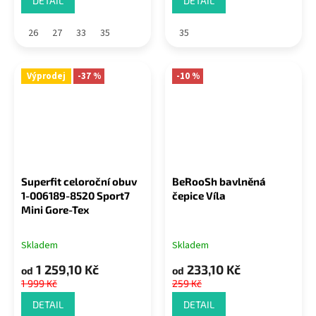
DETAIL
DETAIL
26
27
33
35
35
Výprodej
-37 %
-10 %
Superfit celoroční obuv
BeRooSh bavlněná
1-006189-8520 Sport7
čepice Víla
Mini Gore-Tex
Skladem
Skladem
1 259,10 Kč
233,10 Kč
od
od
1 999 Kč
259 Kč
DETAIL
DETAIL