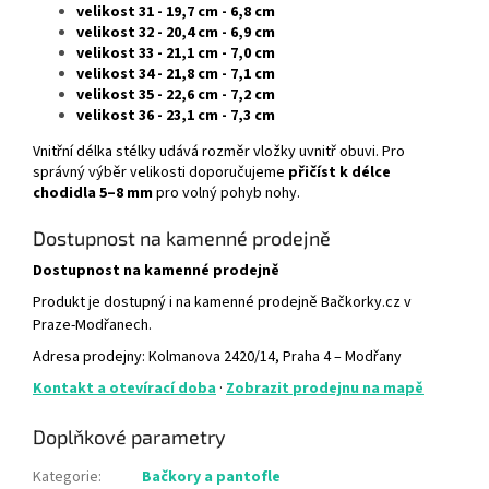
velikost 31 - 19,7
cm - 6,8 cm
velikost 32 - 20,4 cm - 6,9 cm
velikost 33 - 21,1 cm - 7,0 cm
velikost 34 - 21,8 cm - 7,1 cm
velikost 35 - 22,6 cm - 7,2 cm
velikost 36 - 23,1 cm - 7,3 cm
Vnitřní délka stélky udává rozměr vložky uvnitř obuvi. Pro
správný výběr velikosti doporučujeme
přičíst k délce
chodidla 5–8 mm
pro volný pohyb nohy.
Dostupnost na kamenné prodejně
Dostupnost na kamenné prodejně
Produkt je dostupný i na kamenné prodejně Bačkorky.cz v
Praze-Modřanech.
Adresa prodejny: Kolmanova 2420/14, Praha 4 – Modřany
Kontakt a otevírací doba
·
Zobrazit prodejnu na mapě
Doplňkové parametry
Kategorie
:
Bačkory a pantofle