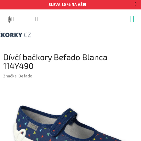
Přejít
SLEVA 10 % NA VŠE!
na
obsah
Dívčí bačkory Befado Blanca
114Y490
Značka:
Befado