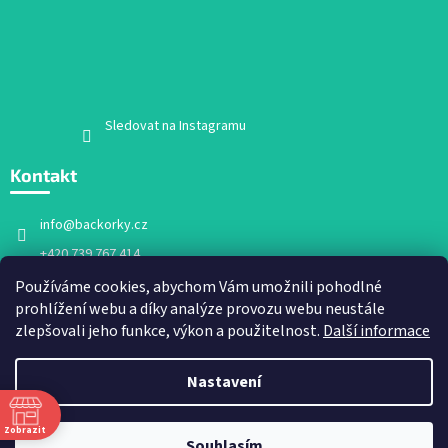
Sledovat na Instagramu
Kontakt
info
@
backorky.cz
+420 739 767 414
Facebook
Používáme cookies, abychom Vám umožnili pohodlné
prohlížení webu a díky analýze provozu webu neustále
backorky.cz
zlepšovali jeho funkce, výkon a použitelnost.
Další informace
Nastavení
Vytvořil Shoptet
Zobrazit
Souhlasím
Copyright 2026
Bačkorky.cz
. Všechna práva vyhrazena.