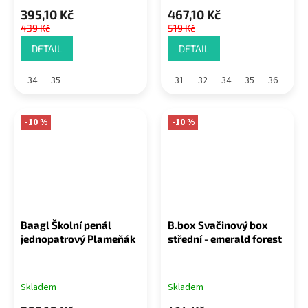
395,10 Kč
467,10 Kč
439 Kč
519 Kč
DETAIL
DETAIL
34
35
31
32
34
35
36
-10 %
-10 %
Baagl Školní penál
B.box Svačinový box
jednopatrový Plameňák
střední - emerald forest
Skladem
Skladem