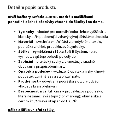
Detailní popis produktu
Dívčí bačkory Befado 114Y490 modré s mašličkami –
pohodlné a lehké přezůvky vhodné do školky i na doma.
Typ nohy
– vhodné pro normální nohu i lehce vyšší nárt,
klasický střih podporující zdravý vývoj dětského chodidla.
Materiál
– svrchní a vnitřní část z prodyšného textilu,
podrážka z lehké, protiskluzové syntetiky.
Stélka
–
vyměkčená stélka
Soft‑B System, nelze
vyjmout, zajišťuje pohodlí po celý den.
Zapínání
– praktický suchý zip umožňuje snadné
obouvání a přizpůsobení nártu.
Opatek a podešev
– vyztužený opatek a nízký klínový
podpatek tlumí nárazy a stabilizují patu.
Prodyšnost
– odvětraná podrážka s otvory odvádí
vlhkost a brání přehřívání.
Bezpečnost a certifikace
– protiskluzová podrážka,
která nezanechává stopy (non-marking); obuv získala
certifikát
„Zdravá stopa“
od ITC Zlín.
Délka a šířka vnitřní stélky: