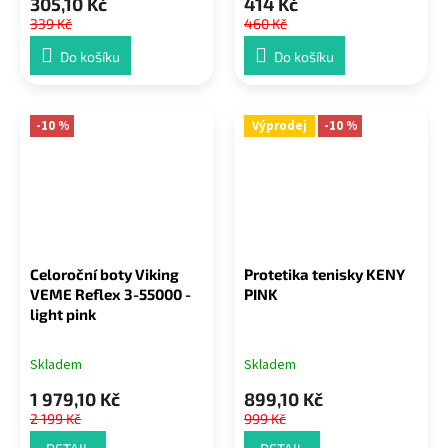
305,10 Kč
414 Kč
339 Kč
460 Kč
Do košíku
Do košíku
-10 %
Výprodej
-10 %
Celoroční boty Viking
Protetika tenisky KENY
VEME Reflex 3-55000 -
PINK
light pink
Skladem
Skladem
1 979,10 Kč
899,10 Kč
2 199 Kč
999 Kč