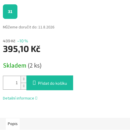
31
Můžeme doručit do:
11.8.2026
439 Kč
–10 %
395,10 Kč
Měrná
Skladem
(2 ks)
cena:
Přidat do košíku
Detailní informace
Popis