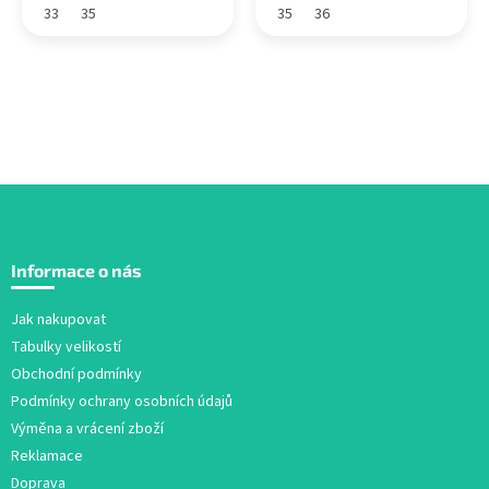
33
35
35
36
Z
á
Informace o nás
p
a
Jak nakupovat
t
Tabulky velikostí
í
Obchodní podmínky
Podmínky ochrany osobních údajů
Výměna a vrácení zboží
Reklamace
Doprava