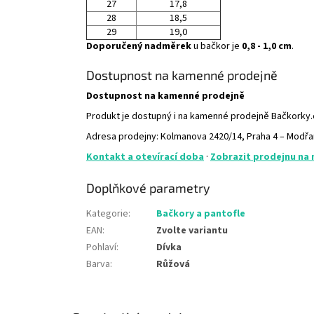
27
17,8
28
18,5
29
19,0
Doporučený nadměrek
u bačkor je
0,8 - 1,0 cm
.
Dostupnost na kamenné prodejně
Dostupnost na kamenné prodejně
Produkt je dostupný i na kamenné prodejně Bačkorky
Adresa prodejny: Kolmanova 2420/14, Praha 4 – Modř
Kontakt a otevírací doba
·
Zobrazit prodejnu na
Doplňkové parametry
Kategorie
:
Bačkory a pantofle
EAN
:
Zvolte variantu
Pohlaví
:
Dívka
Barva
:
Růžová