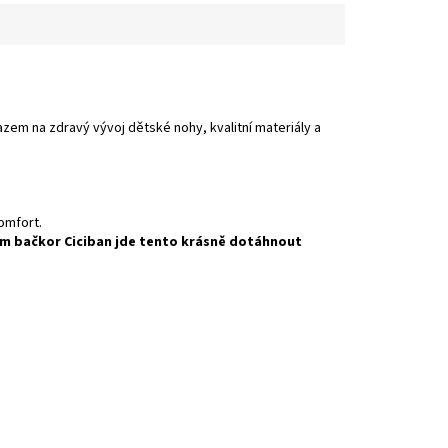
azem na zdravý vývoj dětské nohy, kvalitní materiály a
omfort.
m bačkor Ciciban jde tento krásně dotáhnout