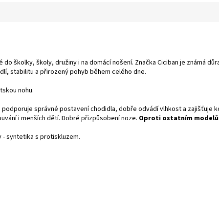
 do školky, školy, družiny i na domácí nošení. Značka Ciciban je známá důr
lí, stabilitu a přirozený pohyb během celého dne.
ětskou nohu.
podporuje správné postavení chodidla, dobře odvádí vlhkost a zajišťuje k
ouvání i menších dětí. Dobré přizpůsobení noze.
Oproti ostatním modelů
v - syntetika s protiskluzem.