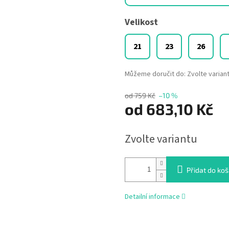
Velikost
21
23
26
Můžeme doručit do:
Zvolte varian
od 759 Kč
–10 %
od
683,10 Kč
Měrná
Zvolte variantu
cena:
Přidat do koš
Detailní informace