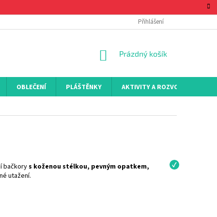
Přihlášení
NÁKUPNÍ
Prázdný košík
KOŠÍK
OBLEČENÍ
PLÁŠTĚNKY
AKTIVITY A ROZVOJ
KON
včí bačkory
s koženou stélkou, pevným opatkem,
né utažení.