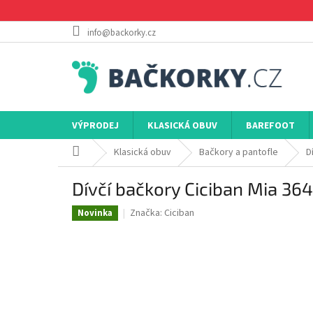
Přejít
na
obsah
info@backorky.cz
VÝPRODEJ
KLASICKÁ OBUV
BAREFOOT
Domů
Klasická obuv
Bačkory a pantofle
D
Dívčí bačkory Ciciban Mia 36
Značka:
Ciciban
Novinka