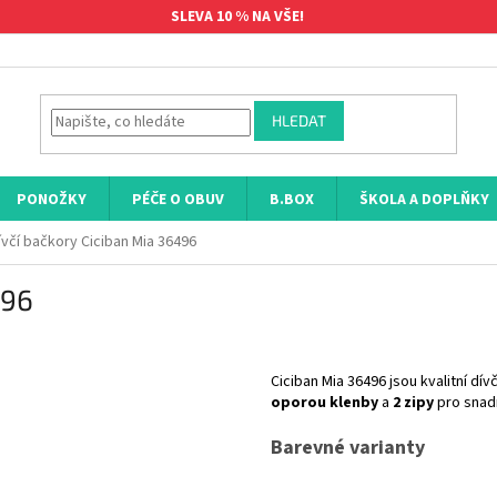
SLEVA 10 % NA VŠE!
HLEDAT
PONOŽKY
PÉČE O OBUV
B.BOX
ŠKOLA A DOPLŇKY
ívčí bačkory Ciciban Mia 36496
496
Ciciban Mia 36496 jsou kvalitní dí
oporou klenby
a
2 zipy
pro snad
Barevné varianty