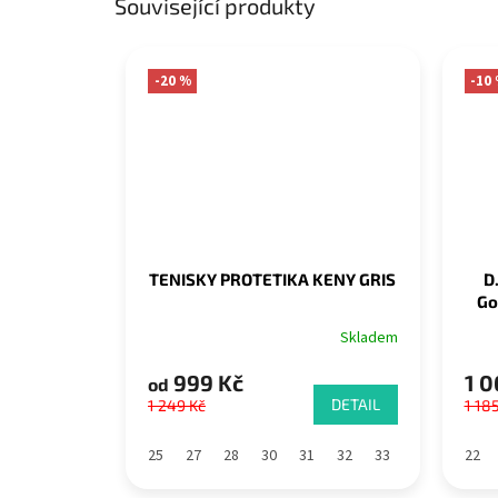
Související produkty
-20 %
-10
TENISKY PROTETIKA KENY GRIS
D
Go
Skladem
999 Kč
1 0
od
DETAIL
1 249 Kč
1 18
25
27
28
30
31
32
33
34
35
22