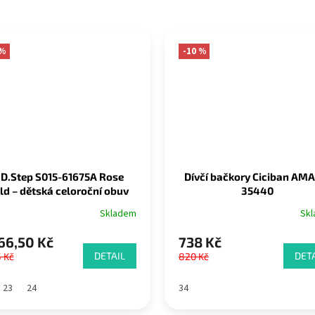
 %
-10 %
.D.Step S015-61675A Rose
Dívčí bačkory Ciciban AMA
ld – dětská celoroční obuv
35440
Skladem
Sk
66,50 Kč
738 Kč
DETAIL
DETA
5 Kč
820 Kč
23
24
34