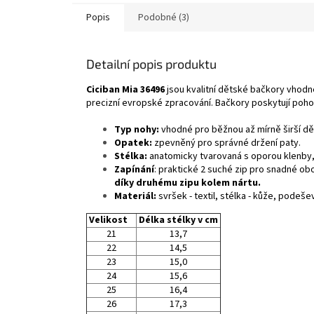
Popis
Podobné (3)
Detailní popis produktu
Ciciban Mia 36496
jsou kvalitní dětské bačkory vhodné
precizní evropské zpracování. Bačkory poskytují pohod
Typ nohy:
vhodné pro běžnou až mírně širší d
Opatek:
zpevněný pro správné držení paty.
Stélka:
anatomicky tvarovaná s oporou klenby, 
Zapínání
: praktické 2 suché zip pro snadné ob
díky druhému zipu kolem nártu.
Materiál:
svršek - textil, stélka - kůže, podeše
Velikost
Délka stélky v cm
21
13,7
22
14,5
23
15,0
24
15,6
25
16,4
26
17,3