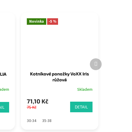
Novinka
-5 %
Další
produkt
Kotníkové ponožky VoXX Iris
LIA
růžová
Skladem
ladem
71,10 Kč
DETAIL
IL
75 Kč
30-34
35-38