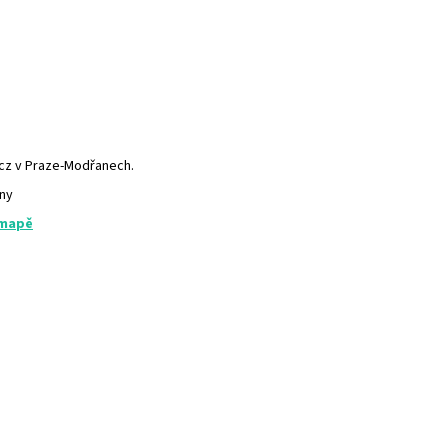
.cz v Praze-Modřanech.
any
 mapě