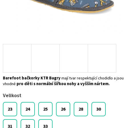
Barefoot bačkorky KTR Bagry
mají tvar respektující chodidlo a jsou
vhodné
pro děti s normální šířkou nohy a vyšším nártem.
Velikost
23
24
25
26
28
30
31
32
33