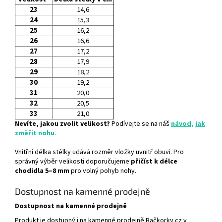
23
14,6
24
15,3
25
16,2
26
16,6
27
17,2
28
17,9
29
18,2
30
19,2
31
20,0
32
20,5
33
21,0
Nevíte, jakou zvolit velikost?
Podívejte se na náš
návod, jak
změřit nohu
.
Vnitřní délka stélky udává rozměr vložky uvnitř obuvi. Pro
správný výběr velikosti doporučujeme
přičíst k délce
chodidla 5–8 mm
pro volný pohyb nohy.
Dostupnost na kamenné prodejně
Dostupnost na kamenné prodejně
Produkt je dostupný i na kamenné prodejně Bačkorky.cz v