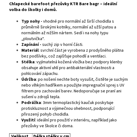
Chlapecké barefoot přezůvky KTR Bare bagr – ideální
volba do školky i domů.
Typ nohy -
vhodné pro normální až širší chodidla s
průměrně širokými kotníky, normální až užší patou a
normálním až nižším nártem. Sedí i na nohy typu
„ploutvička“.
Zapínání -
suchý zip v horní části.
Materiál
: svrchní část je vyrobena z prodyšného plátna
bez podšívky, což zajišťuje pohodlí a ventilaci.
Stélka
: vyjímatelná kožená vložka bez podpory klenby
obsahuje aktivní uhlí pro antibakteriální vlastnosti a
pohlcování zápachu.
Údržba
: po nošení nechte boty vysušit, čistěte je suchým
nebo vlhkým hadříkem a použijte impregnační sprej s UV
filtrem pro zachování barev. Nedoporučuje se praní ani
sušení u zdrojů tepla.
Podrážka
: 3mm termoplastický kaučuk poskytuje
protiskluznost a výjimečnou ohebnost, podporující
přirozený pohyb chodidla.
Využití
: ideální pro použití v interiéru, například jako
přezůvky ve školce či doma.
Velikost
Délka stélky v cm