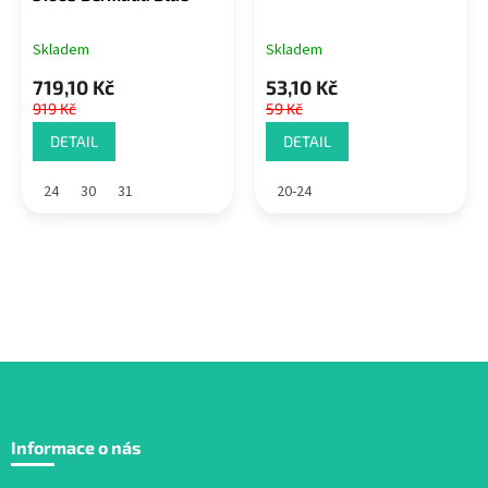
Skladem
Skladem
719,10 Kč
53,10 Kč
919 Kč
59 Kč
DETAIL
DETAIL
24
30
31
20-24
Z
á
Informace o nás
p
a