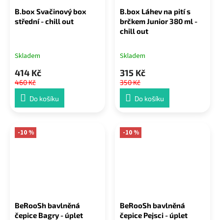
B.box Svačinový box
B.box Láhev na pití s
střední - chill out
brčkem Junior 380 ml -
chill out
Skladem
Skladem
414 Kč
315 Kč
460 Kč
350 Kč
Do košíku
Do košíku
-10 %
-10 %
BeRooSh bavlněná
BeRooSh bavlněná
čepice Bagry - úplet
čepice Pejsci - úplet