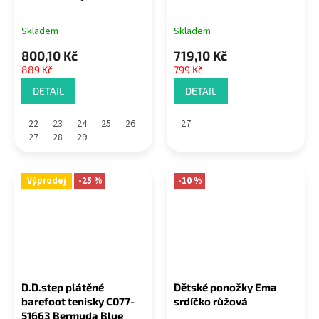
Skladem
Skladem
800,10 Kč
719,10 Kč
889 Kč
799 Kč
DETAIL
DETAIL
22
23
24
25
26
27
27
28
29
Výprodej
-25 %
-10 %
D.D.step plátěné
Dětské ponožky Ema
barefoot tenisky C077-
srdíčko růžová
51663 Bermuda Blue