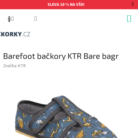
Přejít
SLEVA 10 % NA VŠE!
na
obsah
Barefoot bačkory KTR Bare bagr
Značka:
KTR