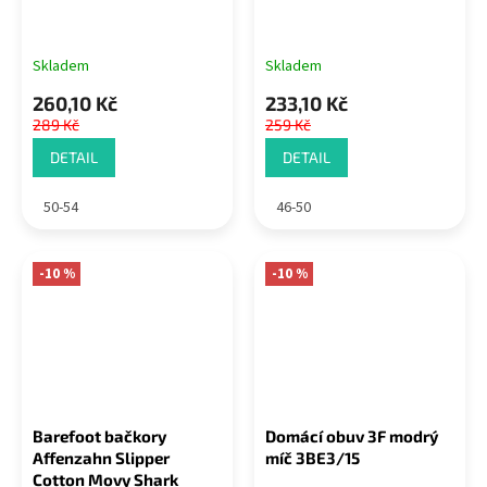
Skladem
Skladem
260,10 Kč
233,10 Kč
289 Kč
259 Kč
DETAIL
DETAIL
50-54
46-50
-10 %
-10 %
Barefoot bačkory
Domácí obuv 3F modrý
Affenzahn Slipper
míč 3BE3/15
Cotton Movy Shark