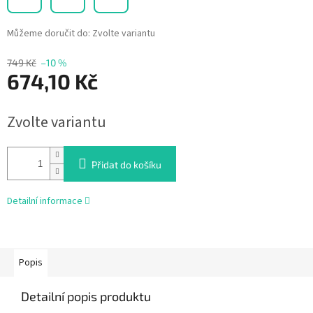
Můžeme doručit do:
Zvolte variantu
749 Kč
–10 %
674,10 Kč
Měrná
Zvolte variantu
cena:
Přidat do košíku
Detailní informace
Popis
Detailní popis produktu