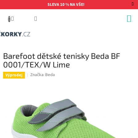
Přejít
SLEVA 10 % NA VŠE!
na
obsah
Barefoot dětské tenisky Beda BF
0001/TEX/W Lime
Značka:
Beda
Výprodej