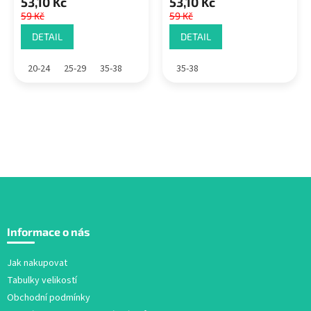
53,10 Kč
53,10 Kč
59 Kč
59 Kč
DETAIL
DETAIL
20-24
25-29
35-38
35-38
Z
á
Informace o nás
p
a
Jak nakupovat
t
Tabulky velikostí
í
Obchodní podmínky