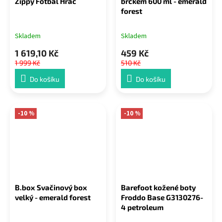
Zippy Fotbal Hráč
brčkem 600 ml - emerald
forest
Skladem
Skladem
1 619,10 Kč
459 Kč
1 999 Kč
510 Kč
Do košíku
Do košíku
-10 %
-10 %
B.box Svačinový box
Barefoot kožené boty
velký - emerald forest
Froddo Base G3130276-
4 petroleum