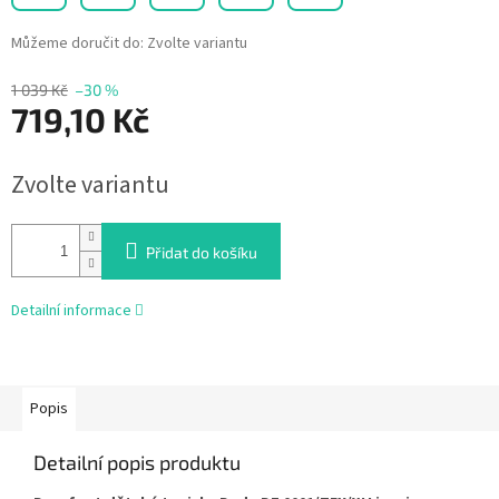
Můžeme doručit do:
Zvolte variantu
1 039 Kč
–30 %
719,10 Kč
Měrná
Zvolte variantu
cena:
Přidat do košíku
Detailní informace
Popis
Detailní popis produktu