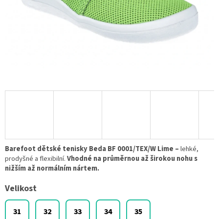
Barefoot dětské tenisky Beda BF 0001/TEX/W Lime –
lehké,
prodyšné a flexibilní.
Vhodné na průměrnou až širokou nohu s
nižším až normálním nártem.
Velikost
31
32
33
34
35