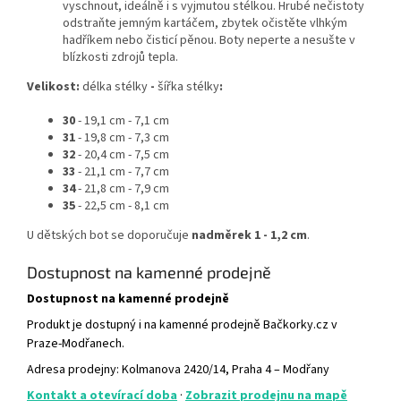
vyschnout, ideálně i s vyjmutou stélkou. Hrubé nečistoty
odstraňte jemným kartáčem, zbytek očistěte vlhkým
hadříkem nebo čisticí pěnou. Boty neperte a nesušte v
blízkosti zdrojů tepla.
Velikost:
délka stélky
-
šířka stélky
:
30
- 19,1 cm - 7,1 cm
31
- 19,8 cm - 7,3 cm
32
- 20,4 cm - 7,5 cm
33
- 21,1 cm - 7,7 cm
34
- 21,8 cm - 7,9 cm
35
-
22,5 cm - 8,1 cm
U dětských bot se doporučuje
nadměrek 1 - 1,2 cm
.
Dostupnost na kamenné prodejně
Dostupnost na kamenné prodejně
Produkt je dostupný i na kamenné prodejně Bačkorky.cz v
Praze-Modřanech.
Adresa prodejny: Kolmanova 2420/14, Praha 4 – Modřany
Kontakt a otevírací doba
·
Zobrazit prodejnu na mapě