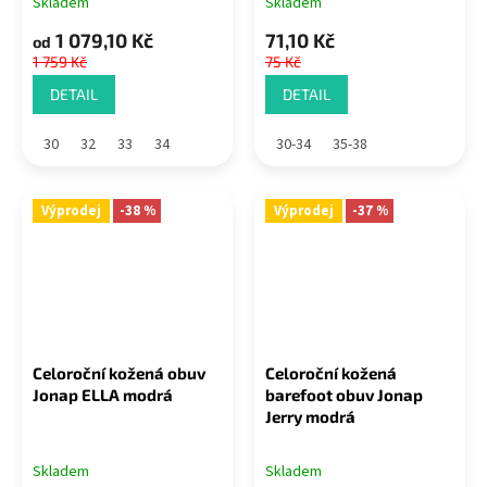
Skladem
Skladem
1 079,10 Kč
71,10 Kč
od
1 759 Kč
75 Kč
DETAIL
DETAIL
30
32
33
34
30-34
35-38
Výprodej
-38 %
Výprodej
-37 %
Celoroční kožená obuv
Celoroční kožená
Jonap ELLA modrá
barefoot obuv Jonap
Jerry modrá
Skladem
Skladem