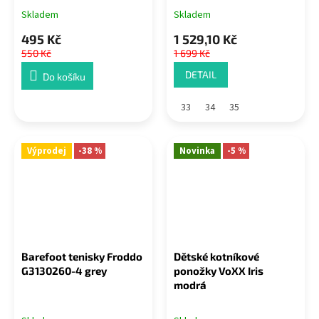
Skladem
Skladem
495 Kč
1 529,10 Kč
550 Kč
1 699 Kč
DETAIL
Do košíku
33
34
35
Výprodej
-38 %
Novinka
-5 %
Barefoot tenisky Froddo
Dětské kotníkové
G3130260-4 grey
ponožky VoXX Iris
modrá