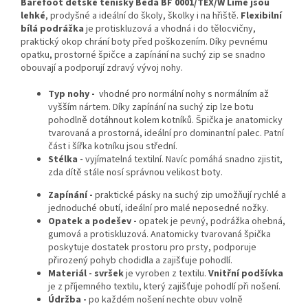
Barefoot dětské tenisky Beda BF 0001/TEX/W Lime jsou
lehké
, prodyšné a ideální do školy, školky i na hřiště.
Flexibilní
bílá podrážka
je protiskluzová a vhodná i do tělocvičny,
praktický okop chrání boty před poškozením. Díky pevnému
opatku, prostorné špičce a zapínání na suchý zip se snadno
obouvají a podporují zdravý vývoj nohy.
Typ nohy -
vhodné pro normální nohy s normálním až
vyšším nártem. Díky zapínání na suchý zip lze botu
pohodlně dotáhnout kolem kotníků. Špička je anatomicky
tvarovaná a prostorná, ideální pro dominantní palec. Patní
část i šířka kotníku jsou střední.
Stélka -
vyjímatelná textilní. Navíc pomáhá snadno zjistit,
zda dítě stále nosí správnou velikost boty.
Zapínání -
praktické pásky na suchý zip umožňují rychlé a
jednoduché obutí, ideální pro malé neposedné nožky.
Opatek a podešev -
opatek je pevný, podrážka ohebná,
gumová a protiskluzová. Anatomicky tvarovaná špička
poskytuje dostatek prostoru pro prsty, podporuje
přirozený pohyb chodidla a zajišťuje pohodlí.
Materiál -
svršek
je vyroben z textilu.
Vnitřní podšívka
je z příjemného textilu, který zajišťuje pohodlí při nošení.
Údržba -
po každém nošení nechte obuv volně