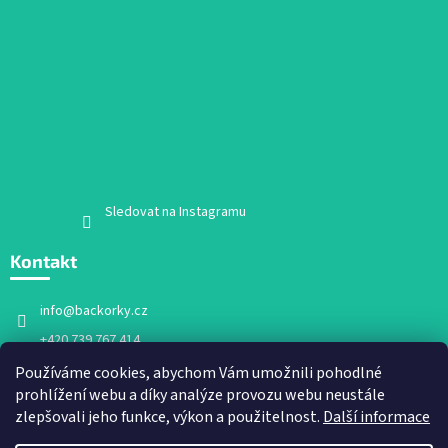
Sledovat na Instagramu
Kontakt
info
@
backorky.cz
+420 739 767 414
Facebook
Používáme cookies, abychom Vám umožnili pohodlné
prohlížení webu a díky analýze provozu webu neustále
backorky.cz
zlepšovali jeho funkce, výkon a použitelnost.
Další informace