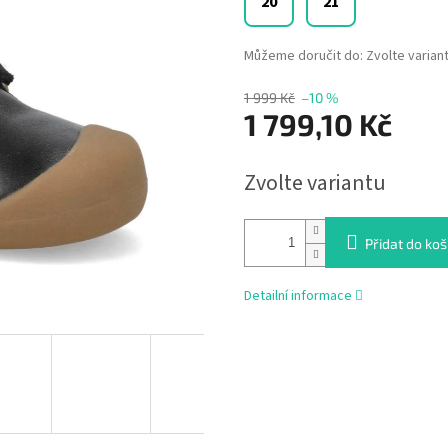
20
21
Můžeme doručit do:
Zvolte varian
1 999 Kč
–10 %
1 799,10 Kč
Měrná
Zvolte variantu
cena:
Přidat do koš
Detailní informace