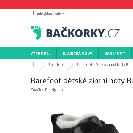
Přejít
na
obsah
info@backorky.cz
VÝPRODEJ
KLASICKÁ OBUV
BAREFOOT
Domů
Barefoot
Barefoot dětské zimní boty Bu
Barefoot dětské zimní boty
Značka:
Bundgaard