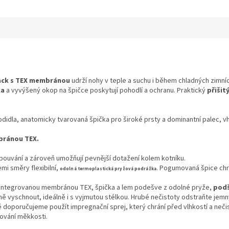
ack s TEX membránou
udrží nohy v teple a suchu i během chladných zimních
ka
a vyvýšený okop na špičce poskytují pohodlí a ochranu. Praktický
přišit
didla, anatomicky tvarovaná špička pro široké prsty a dominantní palec, vh
bránou TEX.
obouvání a zároveň umožňují pevnější dotažení kolem kotníku.
i směry flexibilní,
. Pogumovaná špice chr
odolná
termoplastická pryžová podrážka
 integrovanou membránou TEX, špička a lem podešve z odolné pryže,
podš
ě vyschnout, ideálně i s vyjmutou stélkou. Hrubé nečistoty odstraňte je
 doporučujeme použít impregnační sprej, který chrání před vlhkostí a nečis
ování měkkosti.