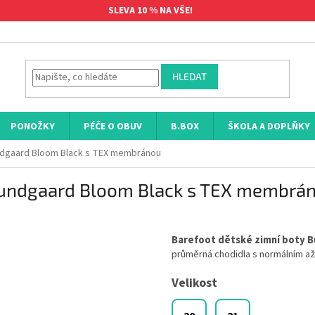
SLEVA 10 % NA VŠE!
HLEDAT
PONOŽKY
PÉČE O OBUV
B.BOX
ŠKOLA A DOPLŇKY
ndgaard Bloom Black s TEX membránou
 Bundgaard Bloom Black s TEX membrá
Barefoot dětské zimní boty 
průměrná chodidla s normálním až
Velikost