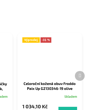
Výprodej
-31 %
Další
produkt
Celoroční kožená obuv Froddo
áčky
Paix Up G2130346-19 olive
k,
Skladem
ladem
1 034,10 Kč