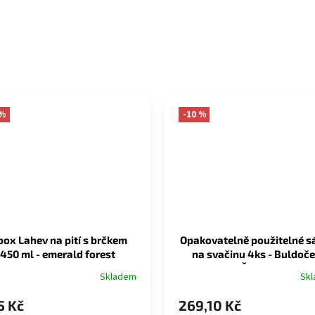
 %
-10 %
box Lahev na pití s brčkem
Opakovatelně použitelné s
450 ml - emerald forest
na svačinu 4ks - Buldoče
Žralok
Skladem
Sk
5 Kč
269,10 Kč