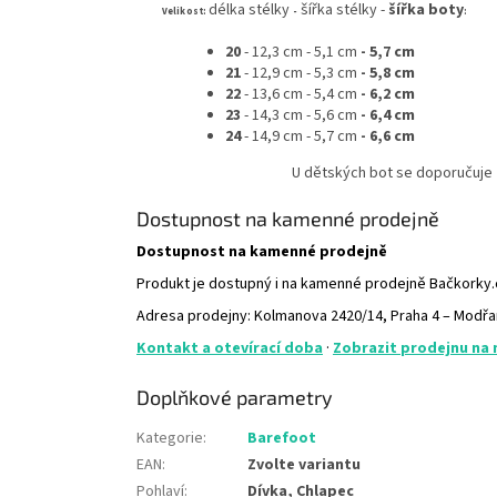
délka stélky
šířka stélky -
šířka boty
Velikost:
-
:
20
-
12,3 cm - 5,1 cm
- 5,7 cm
21
-
12,9 cm - 5,3 cm
- 5,8 cm
22
-
13,6 cm - 5,4 cm
- 6,2 cm
23
-
14,3 cm - 5,6 cm
- 6,4 cm
24
- 14,9 cm - 5,7 cm
- 6,6 cm
U dětských bot se doporučuje
Dostupnost na kamenné prodejně
Dostupnost na kamenné prodejně
Produkt je dostupný i na kamenné prodejně Bačkorky
Adresa prodejny: Kolmanova 2420/14, Praha 4 – Modř
Kontakt a otevírací doba
·
Zobrazit prodejnu na
Doplňkové parametry
Kategorie
:
Barefoot
EAN
:
Zvolte variantu
Pohlaví
:
Dívka, Chlapec