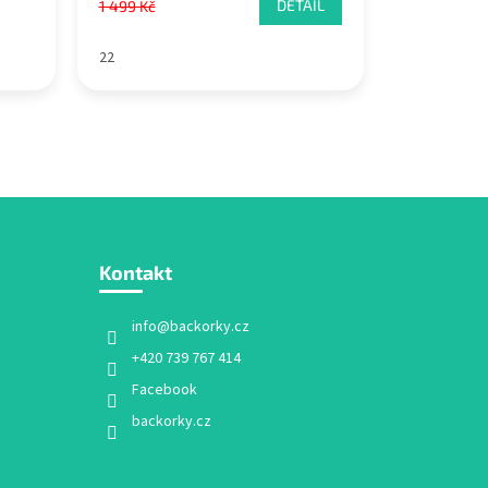
DETAIL
1 499 Kč
22
Kontakt
info
@
backorky.cz
+420 739 767 414
Facebook
backorky.cz