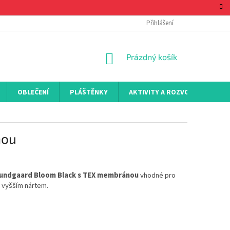
Přihlášení
NÁKUPNÍ
Prázdný košík
KOŠÍK
OBLEČENÍ
PLÁŠTĚNKY
AKTIVITY A ROZVOJ
KON
nou
Bundgaard Bloom Black s TEX membránou
vhodné pro
 vyšším nártem.