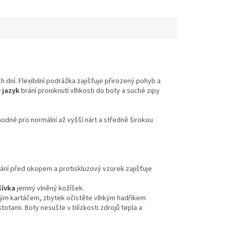
 dní. Flexibilní podrážka zajišťuje přirozený pohyb a
ý jazyk
brání proniknutí vlhkosti do boty a suché zipy
odné pro normální až vyšší nárt a středně širokou
ání před okopem a protiskluzový vzorek zajišťuje
ívka
jemný vlněný kožíšek.
mným kartáčem, zbytek očistěte vlhkým hadříkem
totami. Boty nesušte v blízkosti zdrojů tepla a