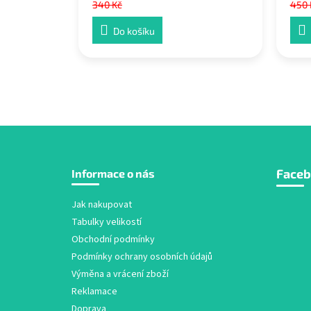
340 Kč
450 
Do košíku
Z
Face
Informace o nás
á
p
a
Jak nakupovat
t
Tabulky velikostí
í
Obchodní podmínky
Podmínky ochrany osobních údajů
Výměna a vrácení zboží
Reklamace
Doprava