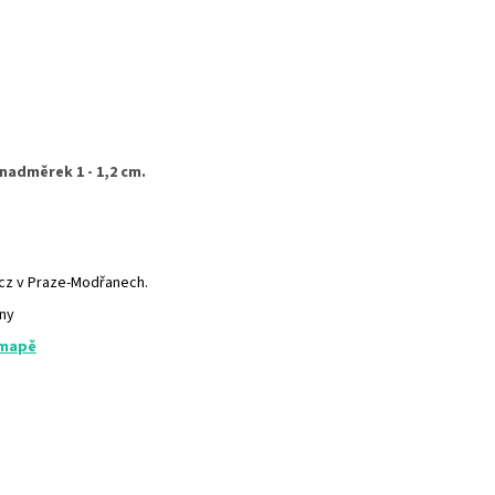
nadměrek 1 - 1,2 cm.
.cz v Praze-Modřanech.
any
 mapě