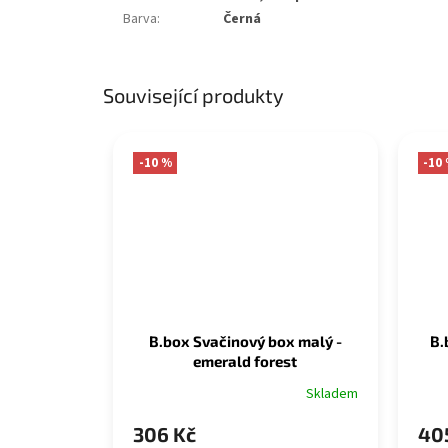
Barva
:
Černá
Související produkty
-10 %
-10
B.box Svačinový box malý -
B.
emerald forest
Skladem
306 Kč
40