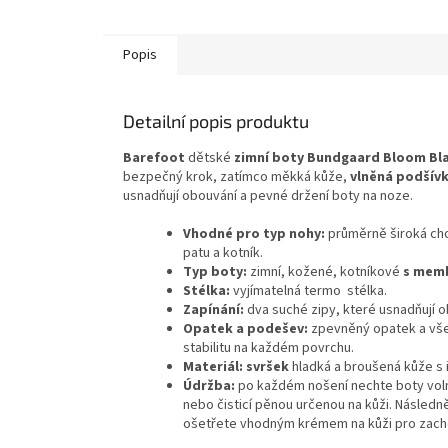
Popis
Detailní popis produktu
Barefoot
dětské
zimní boty Bundgaard Bloom Bl
bezpečný krok, zatímco měkká kůže,
vlněná podšív
usnadňují obouvání a pevné držení boty na noze.
Vhodné pro typ nohy:
průměrně široká cho
patu a kotník.
Typ boty:
zimní, kožené, kotníkové
s mem
Stélka:
vyjímatelná termo stélka.
Zapínání:
dva suché zipy, které usnadňují 
Opatek a podešev:
zpevněný opatek a všem
stabilitu na každém povrchu.
Materiál: svršek
hladká a broušená kůže s
Údržba:
po každém nošení nechte boty voln
nebo čisticí pěnou určenou na kůži. Následně
ošetřete vhodným krémem na kůži pro zach