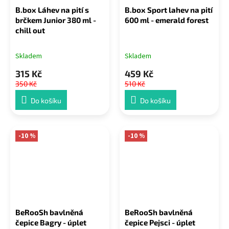
B.box Láhev na pití s
B.box Sport lahev na pití
brčkem Junior 380 ml -
600 ml - emerald forest
chill out
Skladem
Skladem
315 Kč
459 Kč
350 Kč
510 Kč
Do košíku
Do košíku
-10 %
-10 %
BeRooSh bavlněná
BeRooSh bavlněná
čepice Bagry - úplet
čepice Pejsci - úplet