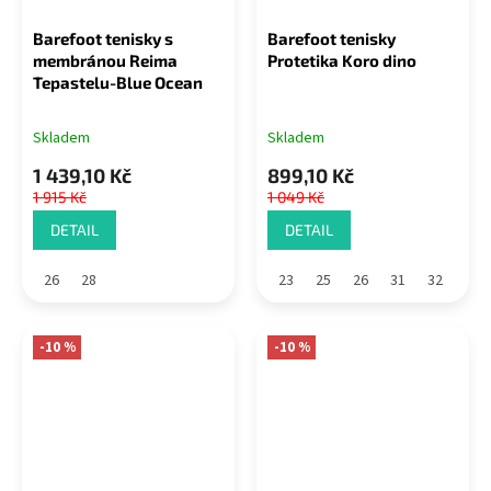
Barefoot tenisky s
Barefoot tenisky
membránou Reima
Protetika Koro dino
Tepastelu-Blue Ocean
Skladem
Skladem
1 439,10 Kč
899,10 Kč
1 915 Kč
1 049 Kč
DETAIL
DETAIL
26
28
23
25
26
31
32
-10 %
-10 %