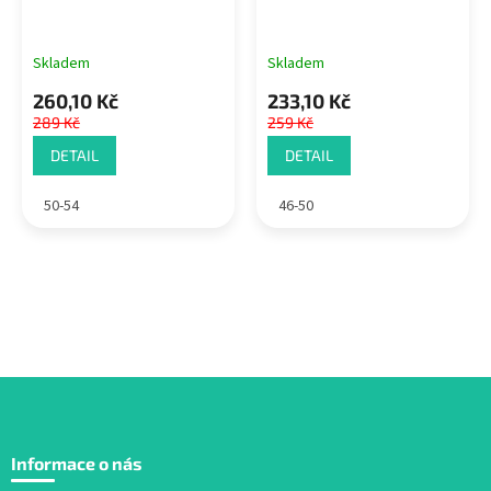
Skladem
Skladem
260,10 Kč
233,10 Kč
289 Kč
259 Kč
DETAIL
DETAIL
50-54
46-50
Z
á
Informace o nás
p