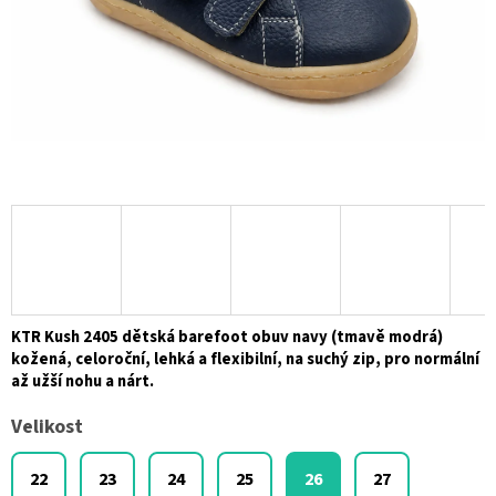
KTR Kush 2405 dětská barefoot obuv navy (tmavě modrá)
kožená, celoroční, lehká a flexibilní, na suchý zip, pro normální
až užší nohu a nárt.
Velikost
22
23
24
25
26
27