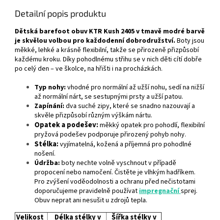
Detailní popis produktu
Dětská barefoot obuv KTR Kush 2405 v tmavě modré barvě
je skvělou volbou pro každodenní dobrodružství.
Boty jsou
měkké, lehké a krásně flexibilní, takže se přirozeně přizpůsobí
každému kroku. Díky pohodlnému střihu se v nich děti cítí dobře
po celý den – ve školce, na hřišti i na procházkách.
Typ nohy:
vhodné pro normální až užší nohu, sedí na nižší
až normální nárt, se sestupnými prsty a užší patou.
Zapínání:
dva suché zipy, které se snadno nazouvají a
skvěle přizpůsobí různým výškám nártu.
Opatek a podešev:
měkký opatek pro pohodlí, flexibilní
pryžová podešev podporuje přirozený pohyb nohy.
Stélka:
vyjímatelná, kožená a příjemná pro pohodlné
nošení.
Údržba:
boty nechte volně vyschnout v případě
propocení nebo namočení. Čistěte je vlhkým hadříkem.
Pro zvýšení voděodolnosti a ochranu
před nečistotami
doporučujeme pravidelně používat
impregnační
sprej.
Obuv neprat ani nesušit u zdrojů tepla.
Velikost
Délka stélky v
Šířka stélky v