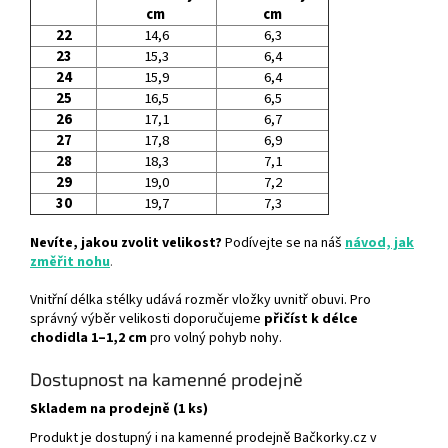
cm
cm
22
14,6
6,3
23
15,3
6,4
24
15,9
6,4
25
16,5
6,5
26
17,1
6,7
27
17,8
6,9
28
18,3
7,1
29
19,0
7,2
30
19,7
7,3
Nevíte, jakou zvolit velikost?
Podívejte se na náš
návod, jak
změřit nohu
.
Vnitřní délka stélky udává rozměr vložky uvnitř obuvi. Pro
správný výběr velikosti doporučujeme
přičíst k délce
chodidla 1–1,2 cm
pro volný pohyb nohy.
Dostupnost na kamenné prodejně
Skladem na prodejně (1 ks)
Produkt je dostupný i na kamenné prodejně Bačkorky.cz v