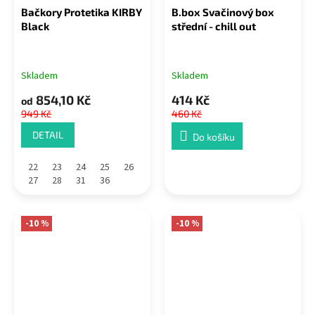
Bačkory Protetika KIRBY
B.box Svačinový box
Black
střední - chill out
Skladem
Skladem
854,10 Kč
414 Kč
od
949 Kč
460 Kč
DETAIL
Do košíku
22
23
24
25
26
27
28
31
36
-10 %
-10 %