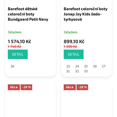
Barefoot dětské
Barefoot celoroční boty
celoroční boty
Jonap Joy Kids šedo-
Bundgaard Petit Navy
tyrkysová
Skladem
Skladem
1 574,10 Kč
899,10 Kč
1 749 Kč
1 399 Kč
DETAIL
DETAIL
26
23
24
25
26
27
31
32
33
Akce
-24 %
Akce
-18 %