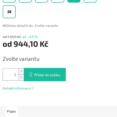
28
Můžeme doručit do:
Zvolte variantu
od 1 659 Kč
až –43 %
od
944,10 Kč
Měrná
Zvolte variantu
cena:
Přidat do košíku
Detailní informace
Popis