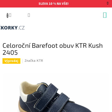
Přejít
SLEVA 10 % NA VŠE!
na
obsah
Celoroční Barefoot obuv KTR Kush
2405
Značka:
KTR
Výprodej