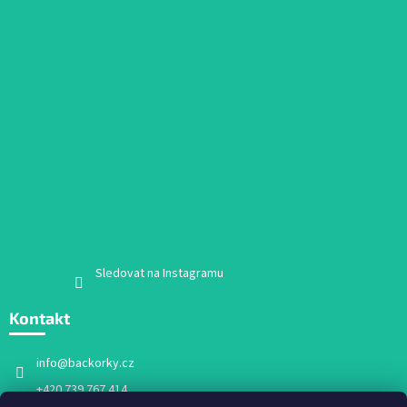
Sledovat na Instagramu
Kontakt
info
@
backorky.cz
+420 739 767 414