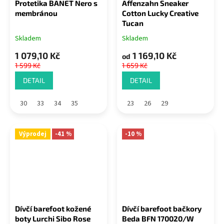
Protetika BANET Nero s
Affenzahn Sneaker
membránou
Cotton Lucky Creative
Tucan
Skladem
Skladem
1 079,10 Kč
1 169,10 Kč
od
1 599 Kč
1 659 Kč
DETAIL
DETAIL
30
33
34
35
23
26
29
Výprodej
-41 %
-10 %
Dívčí barefoot kožené
Dívčí barefoot bačkory
boty Lurchi Sibo Rose
Beda BFN 170020/W