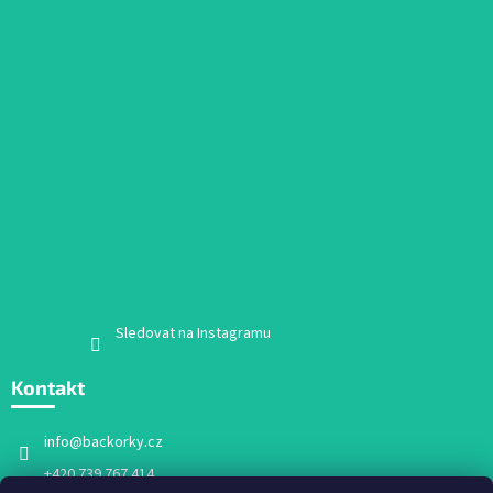
Sledovat na Instagramu
Kontakt
info
@
backorky.cz
+420 739 767 414