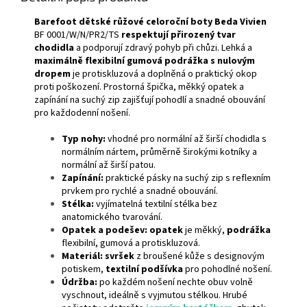
Barefoot dětské růžové celoroční boty Beda Vivien
BF 0001/W/N/PR2/TS
respektují přirozený tvar
chodidla
a podporují zdravý pohyb při chůzi. Lehká a
maximálně flexibilní gumová podrážka s nulovým
dropem
je protiskluzová a doplněná o praktický okop
proti poškození. Prostorná špička, měkký opatek a
zapínání na suchý zip zajišťují pohodlí a snadné obouvání
pro každodenní nošení.
Typ nohy:
vhodné pro normální až širší chodidla s
normálním nártem, průměrně širokými kotníky a
normální až širší patou.
Zapínání:
praktické pásky na suchý zip s reflexním
prvkem pro rychlé a snadné obouvání.
Stélka:
vyjímatelná textilní stélka bez
anatomického tvarování.
Opatek a podešev: opatek
je měkký,
podrážka
flexibilní, gumová a protiskluzová.
Materiál: svršek
z broušené kůže s designovým
potiskem,
textilní podšívka
pro pohodlné nošení.
Údržba:
p
o každém nošení nechte obuv volně
vyschnout, ideálně s vyjmutou stélkou. Hrubé