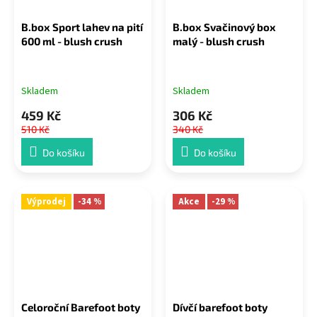
B.box Sport lahev na pití
B.box Svačinový box
600 ml - blush crush
malý - blush crush
Skladem
Skladem
459 Kč
306 Kč
510 Kč
340 Kč
Do košíku
Do košíku
Výprodej
-34 %
Akce
-29 %
Celoroční Barefoot boty
Dívčí barefoot boty