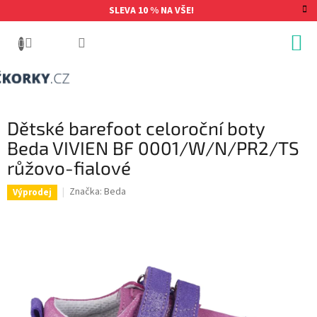
Přejít
SLEVA 10 % NA VŠE!
na
obsah
Dětské barefoot celoroční boty
Beda VIVIEN BF 0001/W/N/PR2/TS
růžovo-fialové
Značka:
Beda
Výprodej