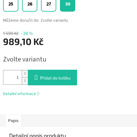
25
26
27
30
Můžeme doručit do:
Zvolte variantu
1 599 Kč
–38 %
989,10 Kč
Měrná
Zvolte variantu
cena:
Přidat do košíku
Detailní informace
Popis
Detailní popis produktu