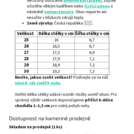
nečistoty odstraňte
jemným kartáčkem
, zbytek
očistěte vlhkým hadříkem nebo
čisticí pěnou
a
následně
naimpregnujte
. Obuv neperte ani
nesušte v blízkosti zdrojů tepla.
Země výroby:
Česká republika 🇨🇿.
Velikost
Délka stélky v cm
Šířka stélky v cm
25
16
6,7
26
16,5
6,7
27
17,3
6,9
28
17,9
7,1
29
18,9
7,2
30
19,3
7,3
Nevíte, jakou zvolit velikost?
Podívejte se na náš
návod, jak změřit nohu
.
Vnitřní délka stélky udává rozměr vložky uvnitř obuvi. Pro
správný výběr velikosti doporučujeme
přičíst k délce
chodidla 1–1,3 cm
pro volný pohyb nohy.
Dostupnost na kamenné prodejně
Skladem na prodejně (1 ks)