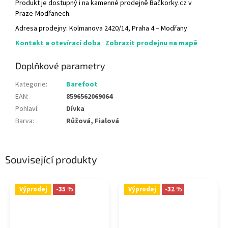
Produkt je dostupný i na kamenné prodejně Bačkorky.cz v
Praze-Modřanech.
Adresa prodejny: Kolmanova 2420/14, Praha 4 – Modřany
Kontakt a otevírací doba
·
Zobrazit prodejnu na mapě
Doplňkové parametry
Kategorie
:
Barefoot
EAN
:
8596562069064
Pohlaví
:
Dívka
Barva
:
Růžová, Fialová
Související produkty
Výprodej
-35 %
Výprodej
-32 %