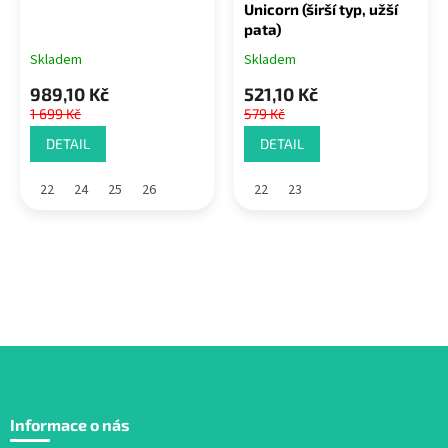
Unicorn (širší typ, užší
pata)
Skladem
Skladem
989,10 Kč
521,10 Kč
1 699 Kč
579 Kč
DETAIL
DETAIL
22
24
25
26
22
23
Z
á
Informace o nás
p