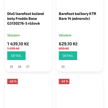
Dívčí barefoot kožené
Barefoot bačkory KTR
boty Froddo Base
Bare 14 jednorožci
G3130276-5 růžová
Skladem
Skladem
1 439,10 Kč
629,10 Kč
1 599 Kč
699 Kč
DETAIL
DETAIL
25
26
27
33
-10 %
-10 %