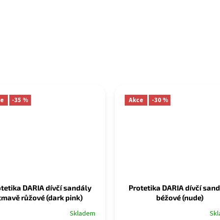
e
-35 %
Akce
-30 %
tetika DARIA dívčí sandály
Protetika DARIA dívčí san
tmavě růžové (dark pink)
béžové (nude)
Skladem
Sk