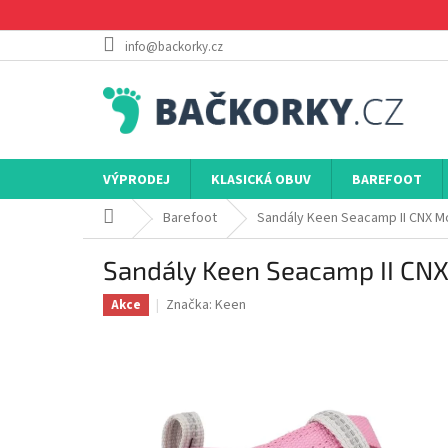
Přejít
na
obsah
info@backorky.cz
VÝPRODEJ
KLASICKÁ OBUV
BAREFOOT
Domů
Barefoot
Sandály Keen Seacamp II CNX M
Sandály Keen Seacamp II CNX
Značka:
Keen
Akce