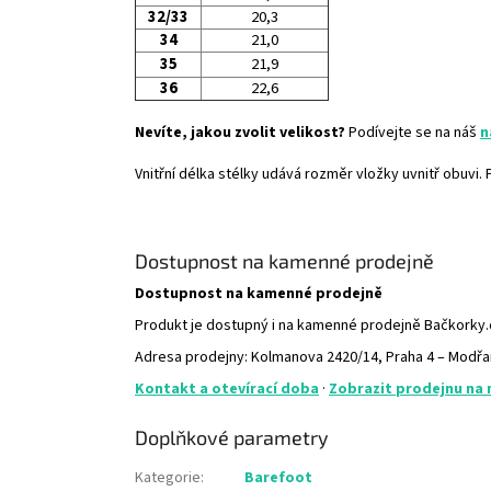
32/33
20,3
34
21,0
35
21,9
36
22,6
Nevíte, jakou zvolit velikost?
Podívejte se na náš
n
Vnitřní délka stélky udává rozměr vložky uvnitř obuvi
Dostupnost na kamenné prodejně
Dostupnost na kamenné prodejně
Produkt je dostupný i na kamenné prodejně Bačkorky
Adresa prodejny: Kolmanova 2420/14, Praha 4 – Modř
Kontakt a otevírací doba
·
Zobrazit prodejnu na
Doplňkové parametry
Kategorie
:
Barefoot