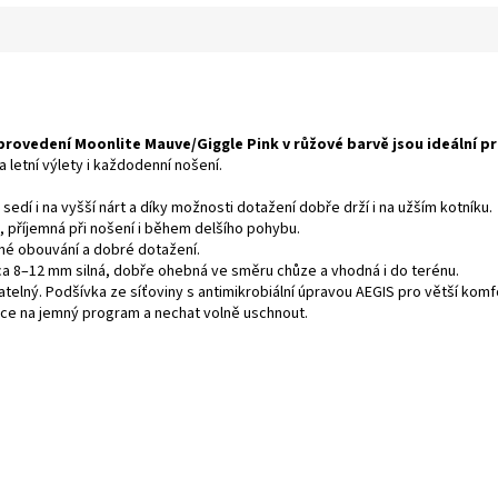
ovedení Moonlite Mauve/Giggle Pink v růžové barvě jsou ideální pro
na letní výlety i každodenní nošení.
edí i na vyšší nárt a díky možnosti dotažení dobře drží i na užším kotníku.
, příjemná při nošení i během delšího pohybu.
né obouvání a dobré dotažení.
a 8–12 mm silná, dobře ohebná ve směru chůze a vhodná i do terénu.
atelný. Podšívka ze síťoviny s antimikrobiální úpravou AEGIS pro větší ko
čce na jemný program a nechat volně uschnout.