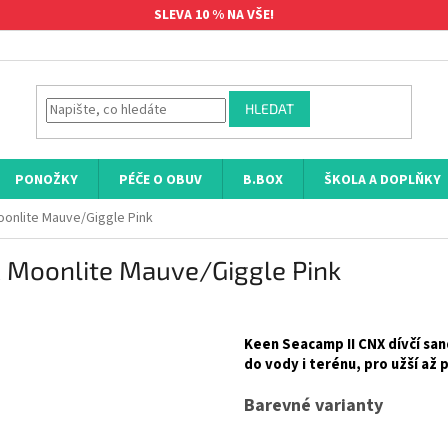
SLEVA 10 % NA VŠE!
HLEDAT
PONOŽKY
PÉČE O OBUV
B.BOX
ŠKOLA A DOPLŇKY
oonlite Mauve/Giggle Pink
 Moonlite Mauve/Giggle Pink
Keen Seacamp II CNX dívčí sa
do vody i terénu, pro užší až 
Barevné varianty