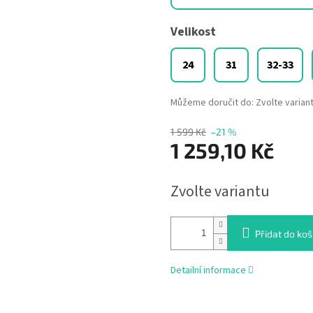
Velikost
24
31
32-33
Můžeme doručit do:
Zvolte varian
1 599 Kč
–21 %
1 259,10 Kč
Měrná
Zvolte variantu
cena:
Přidat do koš
Detailní informace