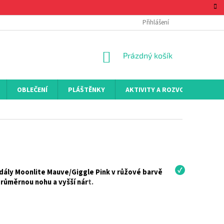
Přihlášení
NÁKUPNÍ
Prázdný košík
KOŠÍK
OBLEČENÍ
PLÁŠTĚNKY
AKTIVITY A ROZVOJ
KON
ndály Moonlite Mauve/Giggle Pink v růžové barvě
průměrnou nohu a vyšší nár
t.