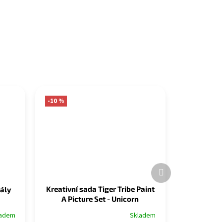
-10 %
Další
produkt
Kreativní sada Tiger Tribe Paint
dály
A Picture Set - Unicorn
Skladem
ladem