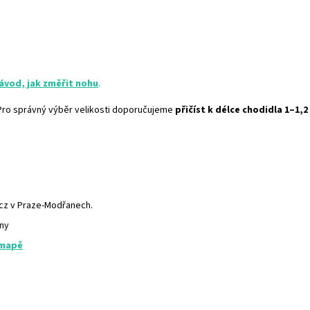
ávod, jak změřit nohu
.
. Pro správný výběr velikosti doporučujeme
přičíst k délce chodidla 1–1,2
.cz v Praze-Modřanech.
any
 mapě