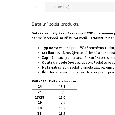
Popis
Podobné (3)
Detailní popis produktu
Dětské sandály Keen Seacamp II CNX v barevném pr
na hraní v přírodě, na hřišti i ve vodě. Perfektní volba 
Typ nohy:
vhodné pro užší až průměrnou nohu, s
Stélka:
pevná, nevýjímatelná, lehká a pohodlná
Zapínání:
suchý zip a pružná tkanička pro snad
Opatek a podešev:
bez opatku. Podešev je cc
Materiál:
svršek z odolné umělé textilie, omyv
Údržba:
snadná údržba, sandály lze prát v pra
Velikost
Délka stélky v cm
24
15,1
25
15,9
27/28
17,0
29
17,9
30
18,5
31
19,5