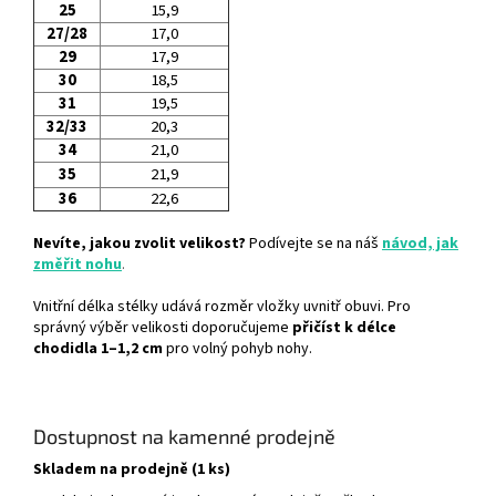
25
15,9
27/28
17,0
29
17,9
30
18,5
31
19,5
32/33
20,3
34
21,0
35
21,9
36
22,6
Nevíte, jakou zvolit velikost?
Podívejte se na náš
návod, jak
změřit nohu
.
Vnitřní délka stélky udává rozměr vložky uvnitř obuvi. Pro
správný výběr velikosti doporučujeme
přičíst k délce
chodidla 1–1,2 cm
pro volný pohyb nohy.
Dostupnost na kamenné prodejně
Skladem na prodejně (1 ks)