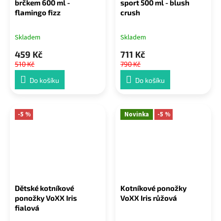
brčkem 600 ml -
sport 500 ml - blush
flamingo fizz
crush
Skladem
Skladem
459 Kč
711 Kč
510 Kč
790 Kč
Do košíku
Do košíku
-5 %
Novinka
-5 %
Dětské kotníkové
Kotníkové ponožky
ponožky VoXX Iris
VoXX Iris růžová
fialová