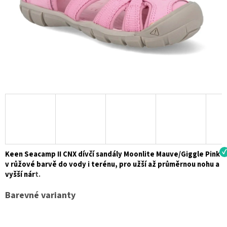
Keen Seacamp II CNX dívčí sandály Moonlite Mauve/Giggle Pink
v růžové barvě do vody i terénu, pro užší až průměrnou nohu a
vyšší nár
t.
Barevné varianty