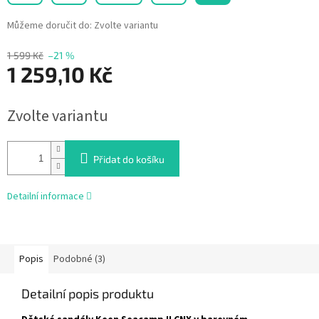
Můžeme doručit do:
Zvolte variantu
1 599 Kč
–21 %
1 259,10 Kč
Měrná
Zvolte variantu
cena:
Přidat do košíku
Detailní informace
Popis
Podobné (3)
Detailní popis produktu