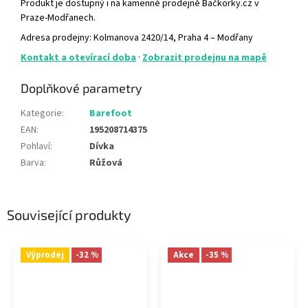
Produkt je dostupný i na kamenné prodejně Bačkorky.cz v
Praze-Modřanech.
Adresa prodejny: Kolmanova 2420/14, Praha 4 – Modřany
Kontakt a otevírací doba
·
Zobrazit prodejnu na mapě
Doplňkové parametry
Kategorie
:
Barefoot
EAN
:
195208714375
Pohlaví
:
Dívka
Barva
:
Růžová
Související produkty
Výprodej
-32 %
Akce
-35 %