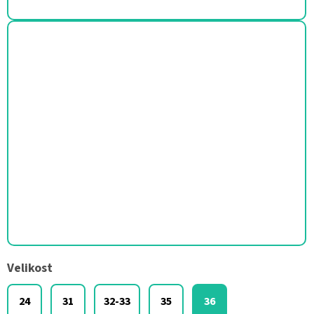
Velikost
24
31
32-33
35
36