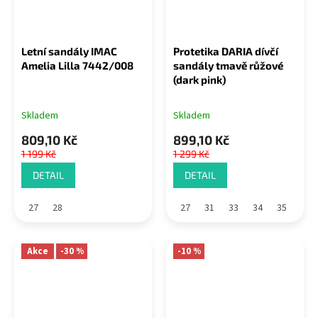
Letní sandály IMAC
Protetika DARIA dívčí
Amelia Lilla 7442/008
sandály tmavě růžové
(dark pink)
Skladem
Skladem
809,10 Kč
899,10 Kč
1 199 Kč
1 299 Kč
DETAIL
DETAIL
27
28
27
31
33
34
35
Akce
-30 %
-10 %