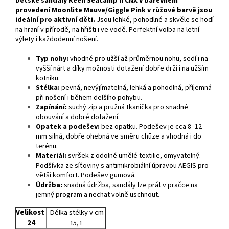
Dětské sandály Keen Seacamp II CNX v barevném
provedení Moonlite Mauve/Giggle Pink v růžové barvě jsou
ideální pro aktivní děti.
Jsou lehké, pohodlné a skvěle se hodí
na hraní v přírodě, na hřišti i ve vodě. Perfektní volba na letní
výlety i každodenní nošení.
Typ nohy:
vhodné pro užší až průměrnou nohu, sedí i na
vyšší nárt a díky možnosti dotažení dobře drží i na užším
kotníku.
Stélka:
pevná, nevýjímatelná, lehká a pohodlná, příjemná
při nošení i během delšího pohybu.
Zapínání:
suchý zip a pružná tkanička pro snadné
obouvání a dobré dotažení.
Opatek a podešev:
bez opatku. Podešev je cca 8–12
mm silná, dobře ohebná ve směru chůze a vhodná i do
terénu.
Materiál:
svršek z odolné umělé textilie, omyvatelný.
Podšívka ze síťoviny s antimikrobiální úpravou AEGIS pro
větší komfort. Podešev gumová.
Údržba:
snadná údržba, sandály lze prát v pračce na
jemný program a nechat volně uschnout.
Velikost
Délka stélky v cm
24
15,1