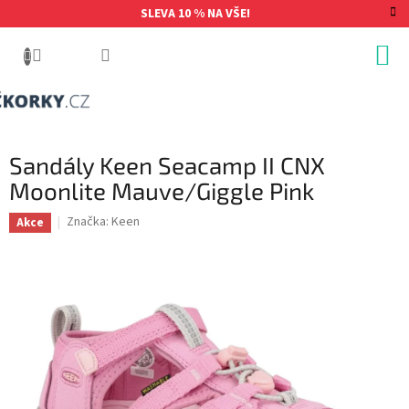
Přejít
SLEVA 10 % NA VŠE!
na
obsah
Sandály Keen Seacamp II CNX
Moonlite Mauve/Giggle Pink
Značka:
Keen
Akce