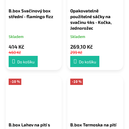
B.box Svačinový box
Opakovatelně
střední - flamingo fizz
použitelné sáčky na
svačinu 4ks - Kočka,
Jednorožec
Skladem
Skladem
414 Kč
269,10 Kč
460 Kč
299 Kč
Do košíku
Do košíku
-10 %
-10 %
B.box Lahev na pití s
B.box Termoska na pití