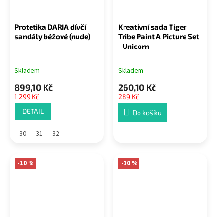
Protetika DARIA dívčí
Kreativní sada Tiger
sandály béžové (nude)
Tribe Paint A Picture Set
- Unicorn
Skladem
Skladem
899,10 Kč
260,10 Kč
1 299 Kč
289 Kč
DETAIL
Do košíku
30
31
32
-10 %
-10 %