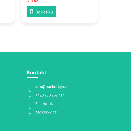
510 Kč
Do košíku
Kontakt
info
@
backorky.cz
+420 739 767 414
Facebook
backorky.cz