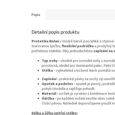
Popis
Detailní popis produktu
Protetika Nolan
v modré barvě jsou lehké a stylové
tvarovanou špičku,
flexibilní podrážku
a prodyšný te
potřebnou stabilitu. Díky jednoduchému
zapínání na 
Typ nohy -
vhodné pro normální nohy s normáln
prostorná, ideální pro dominantní palec. Patní čás
Stélka -
vyjímatelná a kožená. Navíc pomáhá sna
Zapínání -
praktické pásky na suchý zip umožňu
Opatek a podešev -
opatek je pevný, podrážk
pohyb chodidla a zajišťuje pohodlí.
Materiál -
svršek je vyroben z kombinace texti
Údržba -
po každém nošení nechte obuv volně 
čisticí pěnou. Následně doporučujeme použít imp
Délka a šířka vnitřní stélky: