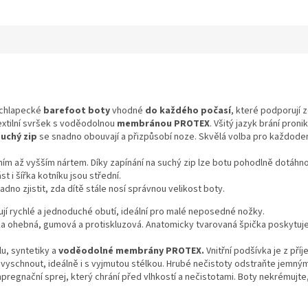
 chlapecké
barefoot boty
vhodné
do každého počasí
, které podporují 
xtilní svršek s voděodolnou
membránou PROTEX
. Všitý jazyk brání proni
suchý zip
se snadno obouvají a přizpůsobí noze. Skvělá volba pro každodenní
ím až vyšším nártem. Díky zapínání na suchý zip lze botu pohodlně dotáhn
t i šířka kotníku jsou střední.
dno zjistit, zda dítě stále nosí správnou velikost boty.
jí rychlé a jednoduché obutí, ideální pro malé neposedné nožky.
a ohebná, gumová a protiskluzová. Anatomicky tvarovaná špička poskytuje
lu, syntetiky a
voděodolné membrány PROTEX.
Vnitřní podšívka je z příj
vyschnout, ideálně i s vyjmutou stélkou. Hrubé nečistoty odstraňte jemn
regnační sprej, který chrání před vlhkostí a nečistotami. Boty nekrémujte, 