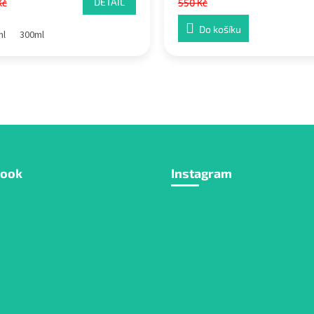
DETAIL
Kč
550 Kč
Do košíku
ml
300ml
book
Instagram