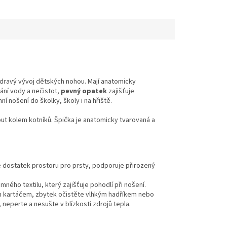
zdravý vývoj dětských nohou. Mají anatomicky
kání vody a nečistot,
pevný opatek
zajišťuje
 nošení do školky, školy i na hřiště.
out kolem kotníků
.
Špička je anatomicky tvarovaná a
 dostatek prostoru pro prsty, podporuje přirozený
emného textilu, který zajišťuje pohodlí při nošení.
ým kartáčem, zbytek očistěte vlhkým hadříkem nebo
neperte a nesušte v blízkosti zdrojů tepla.