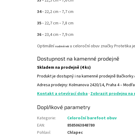
33 -
21,5 cm
-
7,6 cm
34 -
22,2 cm
-
7,7 cm
35 -
22,7 cm
-
7,8 cm
36 -
23,4 cm
-
7,9 cm
Optimální
u celoroční obuv značky Protetika j
nadměrek
Dostupnost na kamenné prodejně
Skladem na prodejně (4 ks)
Produkt je dostupný i na kamenné prodejně Bačkorky
Adresa prodejny: Kolmanova 2420/14, Praha 4 – Modř
Kontakt a otevírací doba
·
Zobrazit prodejnu na
Doplňkové parametry
Kategorie
:
Celoroční barefoot obuv
EAN
:
8585063848780
Pohlaví
:
Chlapec