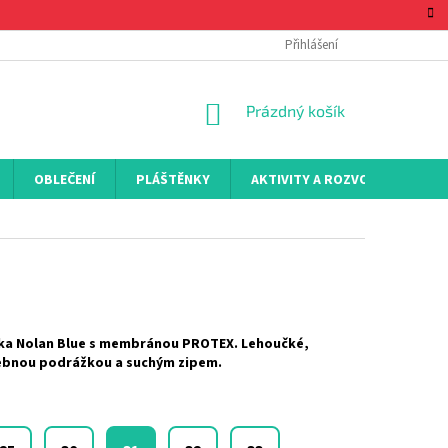
Přihlášení
NÁKUPNÍ
Prázdný košík
KOŠÍK
OBLEČENÍ
PLÁŠTĚNKY
AKTIVITY A ROZVOJ
KON
ika Nolan Blue s membránou PROTEX. Lehoučké,
ebnou podrážkou a suchým zipem.