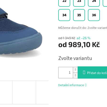
22
23
24
34
35
36
Můžeme doručit do:
Zvolte varian
od 1 349 Kč
až –26 %
od
989,10 Kč
Měrná
Zvolte variantu
cena:
Přidat do koš
Detailní informace