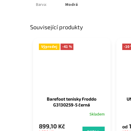
Barva
:
Modrá
Související produkty
Výprodej
-41 %
-10
Barefoot tenisky Froddo
U
G3130259-5 černá
Skladem
899,10 Kč
1
od