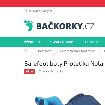
Přejít
na
obsah
info@backorky.cz
VÝPRODEJ
KLASICKÁ OBUV
BAREFOOT
Domů
Barefoot
Celoroční barefoot obuv
Barefoot boty Protetika Nol
Značka:
Protetika
Akce