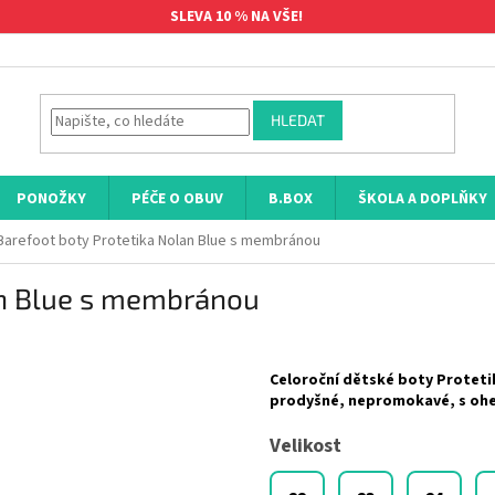
SLEVA 10 % NA VŠE!
HLEDAT
PONOŽKY
PÉČE O OBUV
B.BOX
ŠKOLA A DOPLŇKY
Barefoot boty Protetika Nolan Blue s membránou
an Blue s membránou
Celoroční dětské boty Protet
prodyšné, nepromokavé, s oh
Velikost