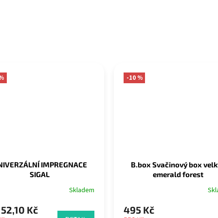
 %
-10 %
NIVERZÁLNÍ IMPREGNACE
B.box Svačinový box velk
SIGAL
emerald forest
Skladem
Sk
52,10 Kč
495 Kč