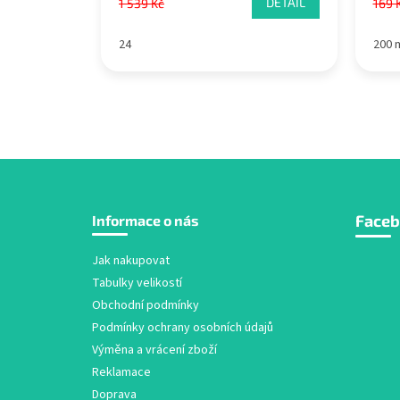
DETAIL
1 539 Kč
169 
24
200 
Z
Face
Informace o nás
á
p
a
Jak nakupovat
t
Tabulky velikostí
í
Obchodní podmínky
Podmínky ochrany osobních údajů
Výměna a vrácení zboží
Reklamace
Doprava