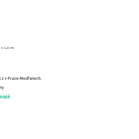
e
.
1-1,2 cm
.cz v Praze-Modřanech.
any
 mapě