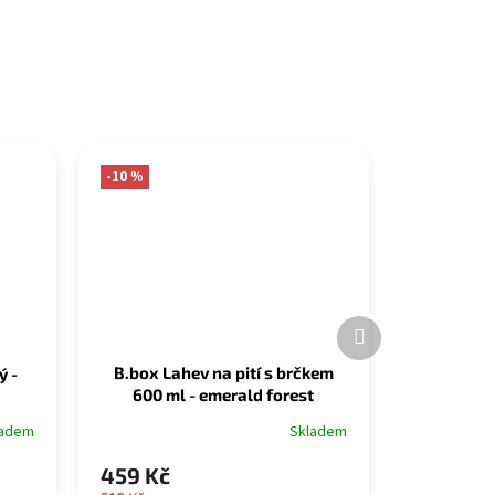
-10 %
Další
produkt
B.box Lahev na pití s brčkem
ý -
600 ml - emerald forest
Skladem
ladem
459 Kč