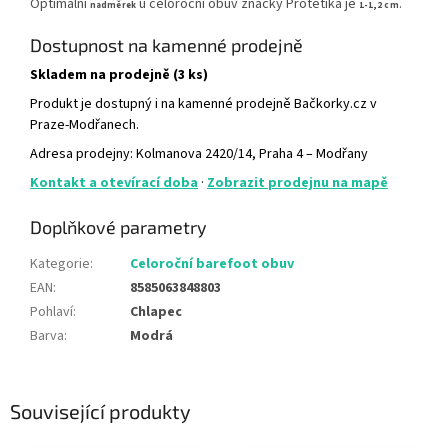
Optimální
u celoroční obuv značky Protetika je
.
nadměrek
1-1,2 cm
Dostupnost na kamenné prodejně
Skladem na prodejně (3 ks)
Produkt je dostupný i na kamenné prodejně Bačkorky.cz v
Praze-Modřanech.
Adresa prodejny: Kolmanova 2420/14, Praha 4 – Modřany
Kontakt a otevírací doba
·
Zobrazit prodejnu na mapě
Doplňkové parametry
Kategorie
:
Celoroční barefoot obuv
EAN
:
8585063848803
Pohlaví
:
Chlapec
Barva
:
Modrá
Související produkty