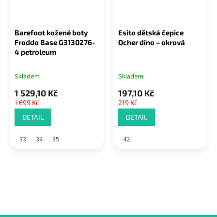
Barefoot kožené boty
Esito dětská čepice
Froddo Base G3130276-
Ocher dino – okrová
4 petroleum
Skladem
Skladem
1 529,10 Kč
197,10 Kč
1 699 Kč
219 Kč
DETAIL
DETAIL
33
34
35
42