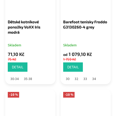
Dětské kotníkové
Barefoot tenisky Froddo
ponožky VoXX Iris
G3130260-4 grey
modrá
Skladem
Skladem
71,10 Kč
1 079,10 Kč
od
75 Kč
1 759 Kč
DETAIL
DETAIL
30-34
35-38
30
32
33
34
-10 %
-10 %