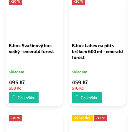
-10 %
-10 %
B.box Svačinový box
B.box Lahev na pití s
velký - emerald forest
brčkem 600 ml - emerald
forest
Skladem
Skladem
495 Kč
459 Kč
550 Kč
510 Kč
Do košíku
Do košíku
-10 %
Výprodej
-31 %