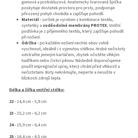
gumová a protiskluzová. Anatomicky tvarovaná špička
poskytuje dostatek prostoru pro prsty, podporuje
přirozený pohyb chodidla a zajišťuje pohodlí.
Materiál -
svršek je vyroben z kombinace textilu,
syntetiky a
voděodolné membrány PROTEX.
Vnitřní
podšívka je z příjemného textilu, který zajišťuje pohodlí
při nošení.
Údržba -
po každém nošení nechte obuv volně
vyschnout, ideálně i s vyjmutou stélkou. Hrubé nečistoty
odstraňte jemným kartáčem, zbytek očistěte vlhkým
hadříkem nebo čisticí pěnou. Následně doporučujeme
použít impregnační sprej, který chrání před vlhkostí a
nečistotami. Boty nekrémujte, neperte a nesušte v
blízkosti zdrojů tepla.
Délka a šířka vnitřní stélky:
22 -
14,4 cm
-
5,9 cm
23 -
15,2 cm
-
6,2 cm
24 -
15,9 cm
-
6,4 cm
25 -
16,4 cm
-
6,5 cm