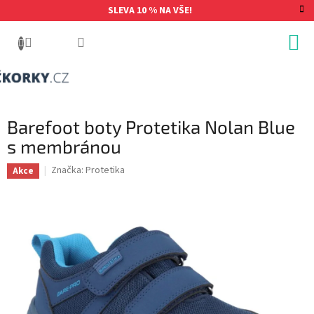
Přejít
SLEVA 10 % NA VŠE!
na
obsah
Barefoot boty Protetika Nolan Blue
s membránou
Značka:
Protetika
Akce