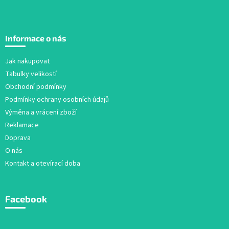
Z
á
Informace o nás
p
a
Jak nakupovat
t
Tabulky velikostí
í
Obchodní podmínky
Podmínky ochrany osobních údajů
Výměna a vrácení zboží
Reklamace
Doprava
O nás
Kontakt a otevírací doba
Facebook