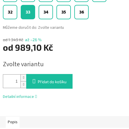
32
33
34
35
36
Můžeme doručit do:
Zvolte variantu
od 1 349 Kč
až –26 %
od
989,10 Kč
Měrná
Zvolte variantu
cena:
Přidat do košíku
Detailní informace
Popis