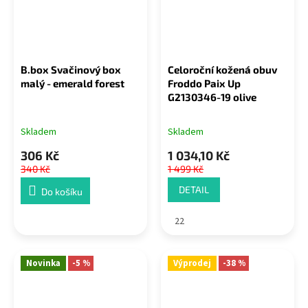
B.box Svačinový box
Celoroční kožená obuv
malý - emerald forest
Froddo Paix Up
G2130346-19 olive
Skladem
Skladem
306 Kč
1 034,10 Kč
340 Kč
1 499 Kč
DETAIL
Do košíku
22
Novinka
-5 %
Výprodej
-38 %