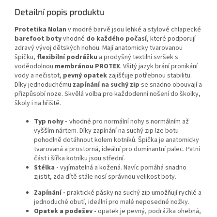
Detailní popis produktu
Protetika Nolan
v modré barvě jsou lehké a stylové chlapecké
barefoot boty
vhodné
do každého počasí
, které podporují
zdravý vývoj dětských nohou. Mají anatomicky tvarovanou
špičku,
flexibilní podrážku
a prodyšný textilní svršek s
voděodolnou
membránou PROTEX
. Všitý jazyk brání pronikání
vody a nečistot,
pevný opatek
zajišťuje potřebnou stabilitu.
Díky jednoduchému
zapínání na suchý zip
se snadno obouvají a
přizpůsobí noze. Skvělá volba pro každodenní nošení do školky,
školy i na hřiště.
Typ nohy -
vhodné pro normální nohy s normálním až
vyšším nártem. Díky zapínání na suchý zip lze botu
pohodlně dotáhnout kolem kotníků
.
Špička je anatomicky
tvarovaná a prostorná, ideální pro dominantní palec. Patní
část i šířka kotníku jsou střední.
Stélka -
vyjímatelná a kožená. Navíc pomáhá snadno
zjistit, zda dítě stále nosí správnou velikost boty.
Zapínání -
praktické pásky na suchý zip umožňují rychlé a
jednoduché obutí, ideální pro malé neposedné nožky.
Opatek a podešev -
opatek je pevný, podrážka ohebná,