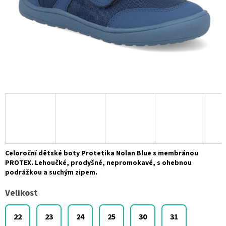
Celoroční dětské boty Protetika Nolan Blue s membránou
PROTEX. Lehoučké, prodyšné, nepromokavé, s ohebnou
podrážkou a suchým zipem.
Velikost
22
23
24
25
30
31