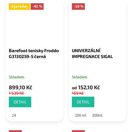
Výprodej
-41 %
-10 %
Barefoot tenisky Froddo
UNIVERZÁLNÍ
G3130259-5 černá
IMPREGNACE SIGAL
Skladem
Skladem
899,10 Kč
152,10 Kč
od
1 539 Kč
169 Kč
DETAIL
DETAIL
24
200 ml
300ml