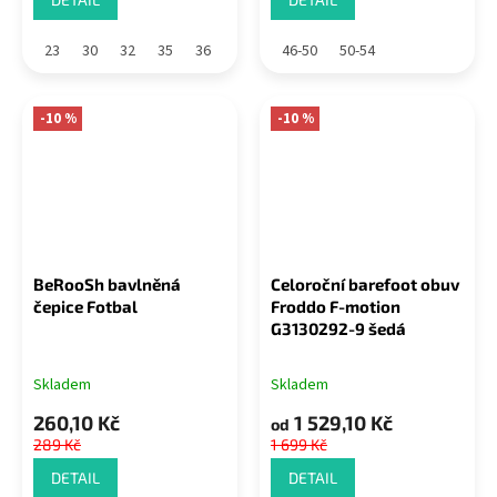
23
30
32
35
36
46-50
50-54
-10 %
-10 %
BeRooSh bavlněná
Celoroční barefoot obuv
čepice Fotbal
Froddo F-motion
G3130292-9 šedá
Skladem
Skladem
260,10 Kč
1 529,10 Kč
od
289 Kč
1 699 Kč
DETAIL
DETAIL