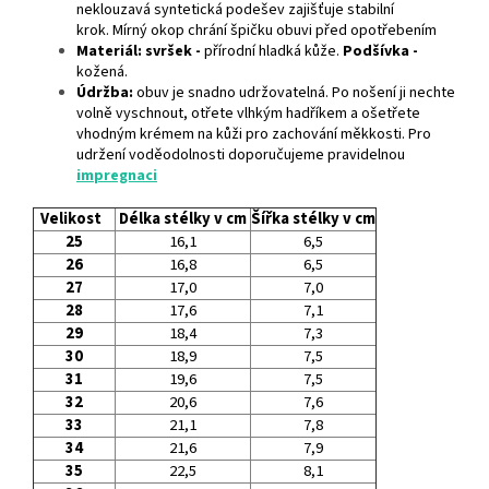
neklouzavá syntetická podešev zajišťuje stabilní
krok. Mírný okop chrání špičku obuvi před opotřebením
Materiál: svršek -
přírodní hladká kůže.
Podšívka -
kožená.
Údržba:
obuv je snadno udržovatelná. Po nošení ji nechte
volně vyschnout, otřete vlhkým hadříkem a ošetřete
vhodným krémem na kůži pro zachování měkkosti. Pro
udržení voděodolnosti doporučujeme pravidelnou
impregnaci
Velikost
Délka stélky v cm
Šířka stélky v cm
25
16,1
6,5
26
16,8
6,5
27
17,0
7,0
28
17,6
7,1
29
18,4
7,3
30
18,9
7,5
31
19,6
7,5
32
20,6
7,6
33
21,1
7,8
34
21,6
7,9
35
22,5
8,1