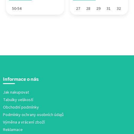
50-54
27
28
29
31
32
Z
á
Informace o nás
p
a
Jak nakupovat
t
Tabulky velikostí
í
Obchodní podmínky
Podmínky ochrany osobních údajů
Výměna a vrácení zboží
Reklamace