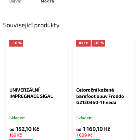
Barva
:
Modrá
Související produkty
-10 %
Akce
-30 %
UNIVERZÁLNÍ
Celoroční kožená
IMPREGNACE SIGAL
barefoot obuv Froddo
G2130360-1 hnědá
Skladem
Skladem
152,10 Kč
1 169,10 Kč
od
od
169 Kč
1 689 Kč