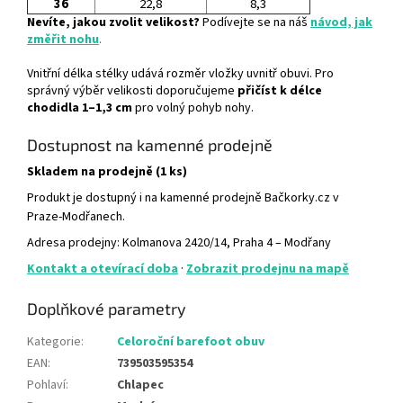
36
22,8
8,3
Nevíte, jakou zvolit velikost?
Podívejte se na náš
návod, jak
změřit nohu
.
Vnitřní délka stélky udává rozměr vložky uvnitř obuvi. Pro
správný výběr velikosti doporučujeme
přičíst k délce
chodidla 1–1,3 cm
pro volný pohyb nohy.
Dostupnost na kamenné prodejně
Skladem na prodejně (1 ks)
Produkt je dostupný i na kamenné prodejně Bačkorky.cz v
Praze-Modřanech.
Adresa prodejny: Kolmanova 2420/14, Praha 4 – Modřany
Kontakt a otevírací doba
·
Zobrazit prodejnu na mapě
Doplňkové parametry
Kategorie
:
Celoroční barefoot obuv
EAN
:
739503595354
Pohlaví
:
Chlapec