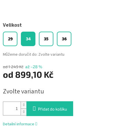
Velikost
29
34
35
36
Můžeme doručit do:
Zvolte variantu
od 1 249 Kč
až –28 %
od
899,10 Kč
Měrná
Zvolte variantu
cena:
Přidat do košíku
Detailní informace