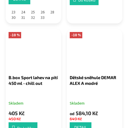
23
24
25
26
28
30
31
32
33
-10 %
-10 %
B.box Sport lahev na pití
Dětské sněhule DEMAR
450 ml - chill out
ALEX A modré
Skladem
Skladem
405 Kč
584,10 Kč
od
450 Kč
649 Kč
DETAIL