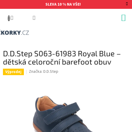
Přejít
SLEVA 10 % NA VŠE!
na
obsah
D.D.Step S063-61983 Royal Blue –
dětská celoroční barefoot obuv
Značka:
D.D.Step
Výprodej