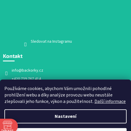
Sledovat na Instagramu
Kontakt
info
@
backorky.cz
+420 739 767 414
Facebook
Používáme cookies, abychom Vám umožnili pohodlné
prohlížení webu a díky analýze provozu webu neustále
backorky.cz
zlepšovali jeho funkce, výkon a použitelnost.
Další informace
Nastavení
Vytvořil Shoptet
Zobrazit