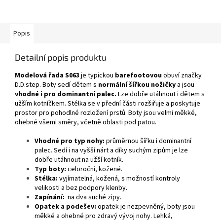
Popis
Detailní popis produktu
Modelová řada S063
je typickou
barefootovou
obuví značky
D.D.step. Boty sedí dětem s
normální šířkou nožičky
a jsou
vhodné i pro dominantní palec.
Lze dobře utáhnout i dětem s
užším kotníčkem. Stélka se v přední části rozšiřuje a poskytuje
prostor pro pohodlné rozložení prstů. Boty jsou velmi měkké,
ohebné všemi směry, včetně oblasti pod patou.
Vhodné pro typ nohy:
průměrnou šířku i dominantní
palec. Sedí i na vyšší nárt a díky suchým zipům je lze
dobře utáhnout na užší kotník.
Typ boty:
celoroční, kožené.
Stélka:
vyjímatelná, kožená, s možností kontroly
velikosti a bez podpory klenby.
Zapínání:
na dva suché zipy.
Opatek a podešev:
opatek je nezpevněný, boty jsou
měkké a ohebné pro zdravý vývoj nohy.
Lehká,