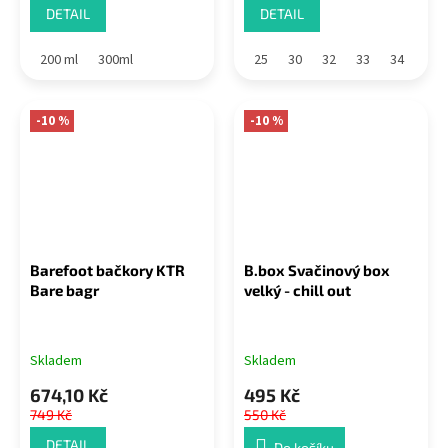
DETAIL
DETAIL
200 ml
300ml
25
30
32
33
34
-10 %
-10 %
Barefoot bačkory KTR
B.box Svačinový box
Bare bagr
velký - chill out
Skladem
Skladem
674,10 Kč
495 Kč
749 Kč
550 Kč
DETAIL
Do košíku