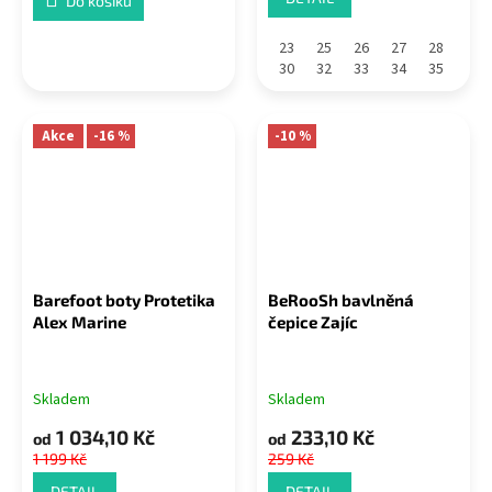
Do košíku
23
25
26
27
28
30
32
33
34
35
Akce
-16 %
-10 %
Barefoot boty Protetika
BeRooSh bavlněná
Alex Marine
čepice Zajíc
Skladem
Skladem
1 034,10 Kč
233,10 Kč
od
od
1 199 Kč
259 Kč
DETAIL
DETAIL