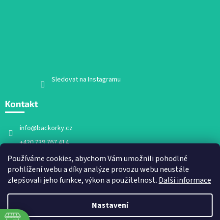
Sledovat na Instagramu
Kontakt
info
@
backorky.cz
+420 739 767 414
Facebook
Používáme cookies, abychom Vám umožnili pohodlné
prohlížení webu a díky analýze provozu webu neustále
backorky.cz
zlepšovali jeho funkce, výkon a použitelnost.
Další informace
Nastavení
Vytvořil Shoptet