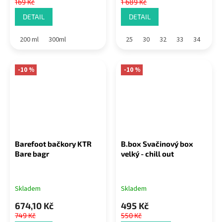
169 Kč
1 689 Kč
DETAIL
DETAIL
200 ml
300ml
25
30
32
33
34
-10 %
-10 %
Barefoot bačkory KTR
B.box Svačinový box
Bare bagr
velký - chill out
Skladem
Skladem
674,10 Kč
495 Kč
749 Kč
550 Kč