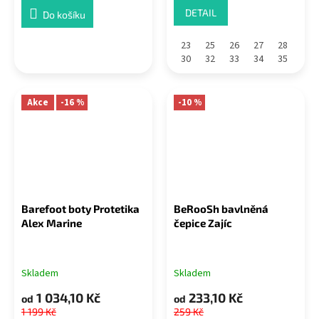
DETAIL
Do košíku
23
25
26
27
28
30
32
33
34
35
Akce
-16 %
-10 %
Barefoot boty Protetika
BeRooSh bavlněná
Alex Marine
čepice Zajíc
Skladem
Skladem
1 034,10 Kč
233,10 Kč
od
od
1 199 Kč
259 Kč