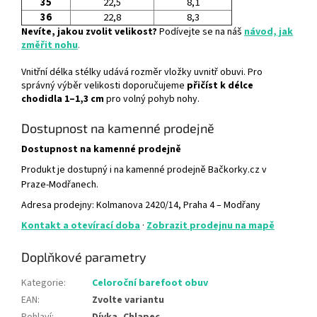
35
22,5
8,1
36
22,8
8,3
Nevíte, jakou zvolit velikost?
Podívejte se na náš
návod, jak
změřit nohu
.
Vnitřní délka stélky udává rozměr vložky uvnitř obuvi. Pro
správný výběr velikosti doporučujeme
přičíst k délce
chodidla 1–1,3 cm
pro volný pohyb nohy.
Dostupnost na kamenné prodejně
Dostupnost na kamenné prodejně
Produkt je dostupný i na kamenné prodejně Bačkorky.cz v
Praze-Modřanech.
Adresa prodejny: Kolmanova 2420/14, Praha 4 – Modřany
Kontakt a otevírací doba
·
Zobrazit prodejnu na mapě
Doplňkové parametry
Kategorie
:
Celoroční barefoot obuv
EAN
:
Zvolte variantu
Pohlaví
:
Dívka, Chlapec