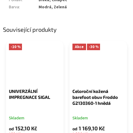
Barva
:
Modrá, Zelená
Související produkty
-10 %
Akce
-30 %
UNIVERZÁLNÍ
Celoroční kožená
IMPREGNACE SIGAL
barefoot obuv Froddo
G2130360-1 hnědá
Skladem
Skladem
152,10 Kč
1 169,10 Kč
od
od