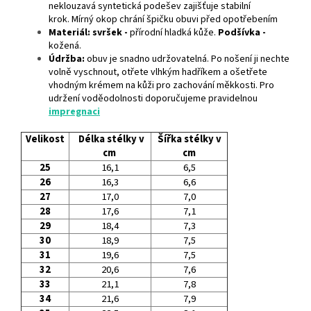
neklouzavá syntetická podešev zajišťuje stabilní
krok. Mírný okop chrání špičku obuvi před opotřebením
Materiál: svršek -
přírodní hladká kůže.
Podšívka -
kožená.
Údržba:
obuv je snadno udržovatelná. Po nošení ji nechte
volně vyschnout, otřete vlhkým hadříkem a ošetřete
vhodným krémem na kůži pro zachování měkkosti. Pro
udržení voděodolnosti doporučujeme pravidelnou
impregnaci
Velikost
Délka stélky v
Šířka stélky v
cm
cm
25
16,1
6,5
26
16,3
6,6
27
17,0
7,0
28
17,6
7,1
29
18,4
7,3
30
18,9
7,5
31
19,6
7,5
32
20,6
7,6
33
21,1
7,8
34
21,6
7,9