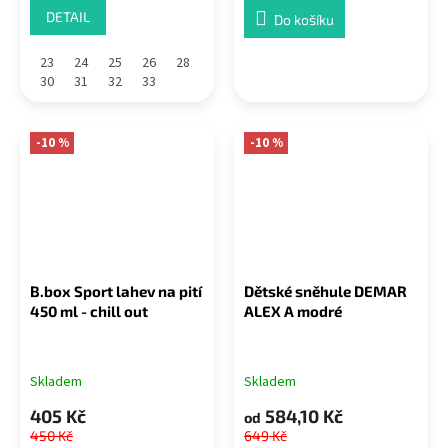
DETAIL
Do košíku
23
24
25
26
28
30
31
32
33
-10 %
-10 %
B.box Sport lahev na pití
Dětské sněhule DEMAR
450 ml - chill out
ALEX A modré
Skladem
Skladem
405 Kč
584,10 Kč
od
450 Kč
649 Kč