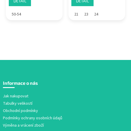
DETAIL
DETAIL
50-54
21
23
24
Z
á
Informace o nás
p
a
Jak nakupovat
t
Tabulky velikostí
í
Obchodní podmínky
Podmínky ochrany osobních údajů
Výměna a vrácení zboží