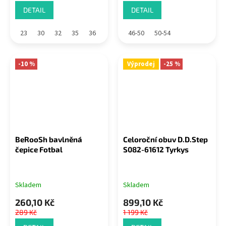
DETAIL
DETAIL
23
30
32
35
36
46-50
50-54
-10 %
Výprodej
-25 %
BeRooSh bavlněná
Celoroční obuv D.D.Step
čepice Fotbal
S082-61612 Tyrkys
Skladem
Skladem
260,10 Kč
899,10 Kč
289 Kč
1 199 Kč