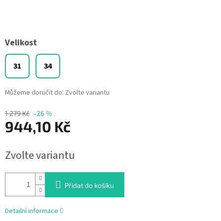
Velikost
31
34
Můžeme doručit do:
Zvolte variantu
1 279 Kč
–26 %
944,10 Kč
Měrná
Zvolte variantu
cena:
Přidat do košíku
Detailní informace