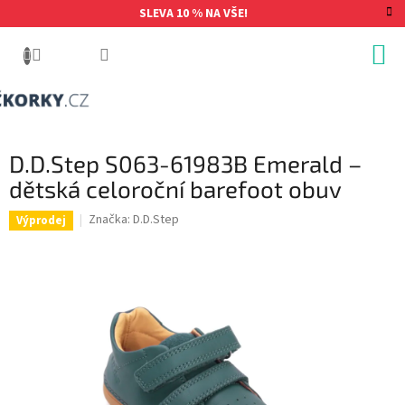
Přejít
SLEVA 10 % NA VŠE!
na
obsah
D.D.Step S063-61983B Emerald –
dětská celoroční barefoot obuv
Značka:
D.D.Step
Výprodej