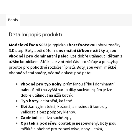
Popis
Detailní popis produktu
Modelová řada S063
je typickou
barefootovou
obuví značky
D.D.step. Boty sedí dětem s
normální šířkou nožičky
a jsou
vhodné i pro dominantní palec.
Lze dobře utáhnout i dětem s
užším kotníčkem. Stélka se v přední části rozšiřuje a poskytuje
prostor pro pohodlné rozložení prstů. Boty jsou velmi měkké,
ohebné všemi směry, včetně oblasti pod patou.
Vhodné pro typ nohy:
průměrnou šířku i dominantní
palec. Sedí i na vyšší nárt a díky suchým zipům je lze
dobře utáhnout na užší kotník.
Typ boty:
celoroční, kožené.
Stélka:
vyjímatelná, kožená, s možností kontroly
velikosti a bez podpory klenby.
Zapínání:
na dva suché zipy.
Opatek a podešev:
opatek je nezpevněný, boty jsou
měkké a ohebné pro zdravý vývoj nohy.
Lehká,