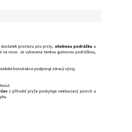
t, dostatek prostoru pro prsty,
ohebnou podrážku
a
ění na noze. Je vybavena tenkou gumovou podrážkou,
lexibilní konstrukce podporují zdravý vývoj.
tnost.
ešev
z přírodní pryže poskytuje neklouzavý povrch a
ybu.