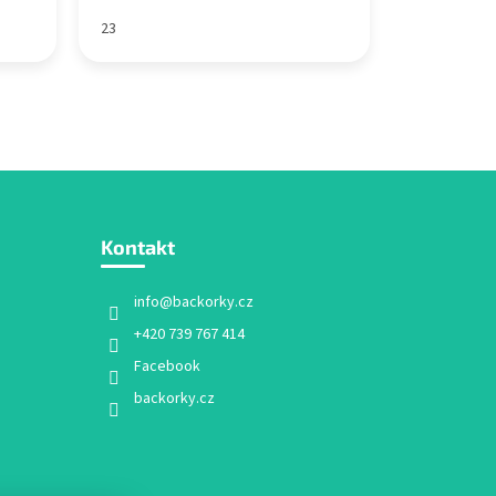
23
Kontakt
info
@
backorky.cz
+420 739 767 414
Facebook
backorky.cz