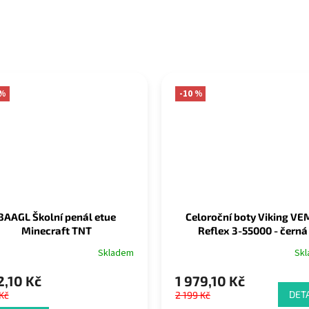
 %
-10 %
BAAGL Školní penál etue
Celoroční boty Viking V
Minecraft TNT
Reflex 3-55000 - černá
Skladem
Sk
,10 Kč
1 979,10 Kč
DETA
Kč
2 199 Kč