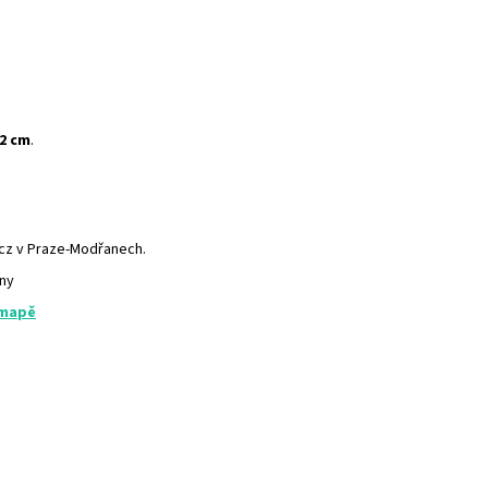
,2 cm
.
.cz v Praze-Modřanech.
any
 mapě