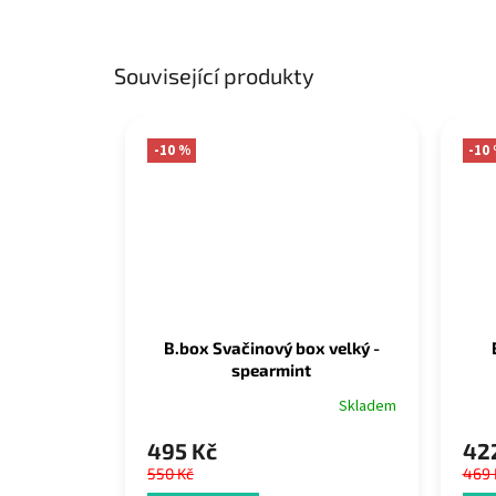
Související produkty
-10 %
-10
B.box Svačinový box velký -
spearmint
Skladem
495 Kč
422
550 Kč
469 