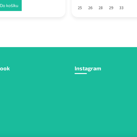
Do košíku
25
26
28
29
33
book
Instagram