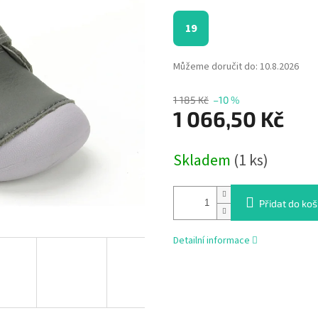
19
Můžeme doručit do:
10.8.2026
1 185 Kč
–10 %
1 066,50 Kč
Měrná
Skladem
(1 ks)
cena:
Přidat do koš
Detailní informace