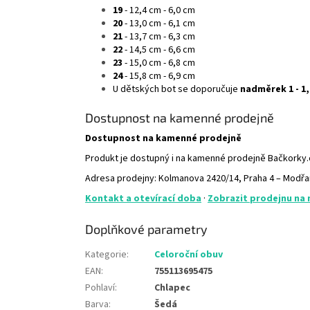
19
- 12,4 cm - 6,0 cm
20
- 13,0 cm - 6,1 cm
21
- 13,7 cm - 6,3 cm
22
- 14,5 cm - 6,6 cm
23
- 15,0 cm - 6,8 cm
24
- 15,8 cm - 6,9 cm
U dětských bot se doporučuje
nadměrek 1 - 1
Dostupnost na kamenné prodejně
Dostupnost na kamenné prodejně
Produkt je dostupný i na kamenné prodejně Bačkorky
Adresa prodejny: Kolmanova 2420/14, Praha 4 – Modř
Kontakt a otevírací doba
·
Zobrazit prodejnu na
Doplňkové parametry
Kategorie
:
Celoroční obuv
EAN
:
755113695475
Pohlaví
:
Chlapec
Barva
:
Šedá