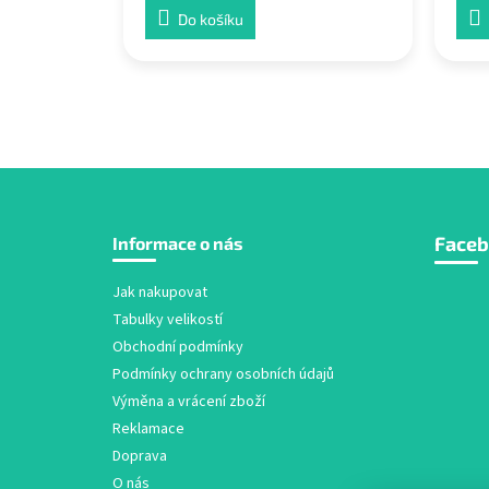
Do košíku
Z
Face
Informace o nás
á
p
a
Jak nakupovat
t
Tabulky velikostí
í
Obchodní podmínky
Podmínky ochrany osobních údajů
Výměna a vrácení zboží
Reklamace
Doprava
O nás