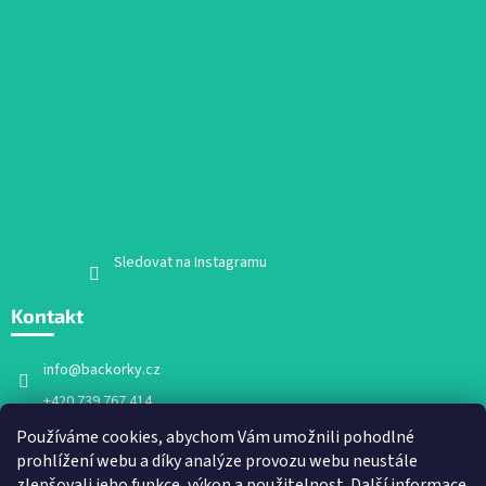
Sledovat na Instagramu
Kontakt
info
@
backorky.cz
+420 739 767 414
Facebook
Používáme cookies, abychom Vám umožnili pohodlné
prohlížení webu a díky analýze provozu webu neustále
backorky.cz
zlepšovali jeho funkce, výkon a použitelnost.
Další informace