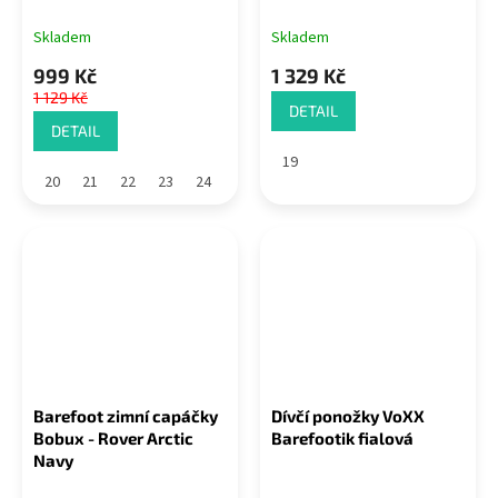
Skladem
Skladem
999 Kč
1 329 Kč
1 129 Kč
DETAIL
DETAIL
19
20
21
22
23
24
Barefoot zimní capáčky
Dívčí ponožky VoXX
Bobux - Rover Arctic
Barefootik fialová
Navy