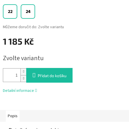
22
24
Můžeme doručit do:
Zvolte variantu
1 185 Kč
Měrná
Zvolte variantu
cena:
Přidat do košíku
Detailní informace
Popis