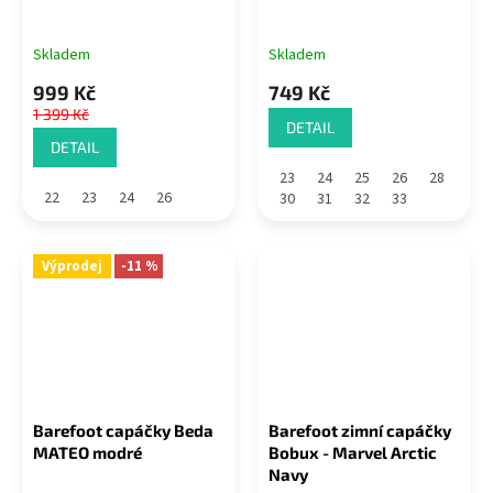
Skladem
Skladem
999 Kč
749 Kč
1 399 Kč
DETAIL
DETAIL
23
24
25
26
28
22
23
24
26
30
31
32
33
Výprodej
-11 %
Barefoot capáčky Beda
Barefoot zimní capáčky
MATEO modré
Bobux - Marvel Arctic
Navy