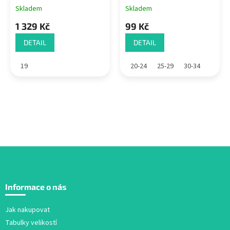
Skladem
Skladem
1 329 Kč
99 Kč
DETAIL
DETAIL
19
20-24
25-29
30-34
Z
á
Informace o nás
p
a
Jak nakupovat
t
Tabulky velikostí
í