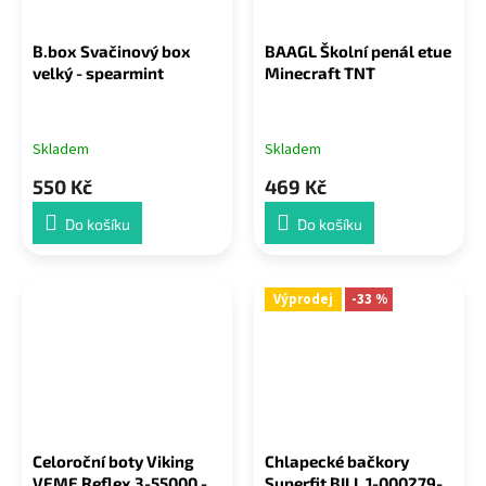
B.box Svačinový box
BAAGL Školní penál etue
velký - spearmint
Minecraft TNT
Skladem
Skladem
550 Kč
469 Kč
Do košíku
Do košíku
Výprodej
-33 %
Celoroční boty Viking
Chlapecké bačkory
VEME Reflex 3-55000 -
Superfit BILL 1-000279-