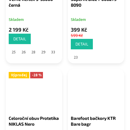
černá
8090
Skladem
Skladem
2 199 Kč
399 Kč
599 Kč
DETAIL
DETAIL
25
26
28
29
33
23
Výprodej
-28 %
Celoroční obuv Protetika
Barefoot bačkory KTR
NIKLAS Nero
Bare bagr