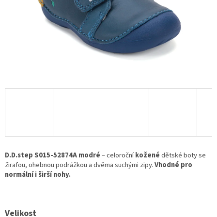
D.D.step S015-52874A modré
– celoroční
kožené
dětské boty se
žirafou, ohebnou podrážkou a dvěma suchými zipy.
Vhodné pro
normální i širší nohy.
Velikost