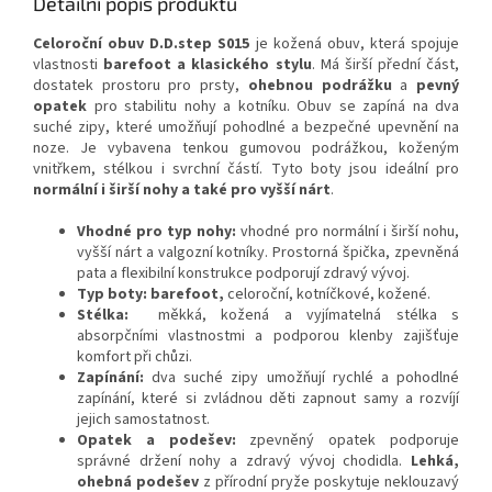
Detailní popis produktu
Celoroční obuv D.D.step S015
je kožená obuv, která spojuje
vlastnosti
barefoot a klasického stylu
. Má širší přední část,
dostatek prostoru pro prsty,
ohebnou podrážku
a
pevný
opatek
pro stabilitu nohy a kotníku. Obuv se zapíná na dva
suché zipy, které umožňují pohodlné a bezpečné upevnění na
noze. Je vybavena tenkou gumovou podrážkou, koženým
vnitřkem, stélkou i svrchní částí. Tyto boty jsou ideální pro
normální i širší nohy a také pro vyšší nárt
.
Vhodné pro typ nohy:
vhodné pro normální i širší nohu,
vyšší nárt a valgozní kotníky. Prostorná špička, zpevněná
pata a flexibilní konstrukce podporují zdravý vývoj.
Typ boty: barefoot,
celoroční, kotníčkové, kožené.
Stélka:
měkká, kožená a vyjímatelná stélka s
absorpčními vlastnostmi a podporou klenby zajišťuje
komfort při chůzi.
Zapínání:
dva suché zipy umožňují rychlé a pohodlné
zapínání, které si zvládnou děti zapnout samy a rozvíjí
jejich samostatnost.
Opatek a podešev:
zpevněný opatek podporuje
správné držení nohy a zdravý vývoj chodidla.
Lehká,
ohebná podešev
z přírodní pryže poskytuje neklouzavý