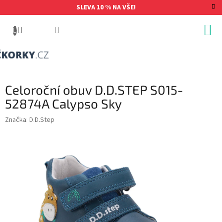
Přejít
SLEVA 10 % NA VŠE!
na
obsah
Celoroční obuv D.D.STEP S015-
52874A Calypso Sky
Značka:
D.D.Step