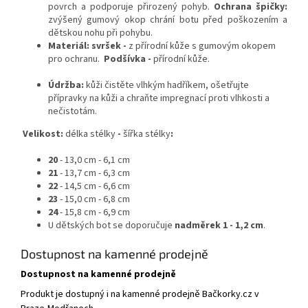
povrch a podporuje přirozený pohyb.
Ochrana špičky:
zvýšený gumový okop chrání botu před poškozením a
dětskou nohu při pohybu.
Materiál:
svršek -
z přírodní kůže s gumovým okopem
pro ochranu.
Podšívka
-
přírodní kůže.
Údržba:
kůži čistěte vlhkým hadříkem, ošetřujte
přípravky na kůži a chraňte impregnací proti vlhkosti a
nečistotám.
Velikost:
délka stélky
-
šířka stélky
:
20
- 13,0 cm - 6,1 cm
21
- 13,7 cm - 6,3 cm
22
- 14,5 cm - 6,6 cm
23
- 15,0 cm - 6,8 cm
24
- 15,8 cm - 6,9 cm
U dětských bot se doporučuje
nadměrek 1 - 1,2 cm
.
Dostupnost na kamenné prodejně
Dostupnost na kamenné prodejně
Produkt je dostupný i na kamenné prodejně Bačkorky.cz v