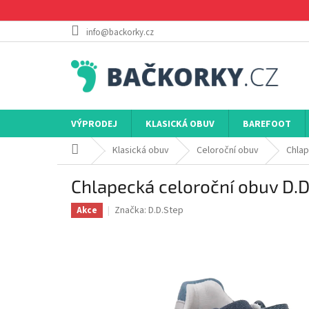
Přejít
na
obsah
info@backorky.cz
VÝPRODEJ
KLASICKÁ OBUV
BAREFOOT
Domů
Klasická obuv
Celoroční obuv
Chlap
Chlapecká celoroční obuv D.
Značka:
D.D.Step
Akce