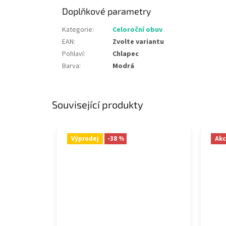
Doplňkové parametry
Kategorie
:
Celoroční obuv
EAN
:
Zvolte variantu
Pohlaví
:
Chlapec
Barva
:
Modrá
Související produkty
Výprodej
-38 %
Akc