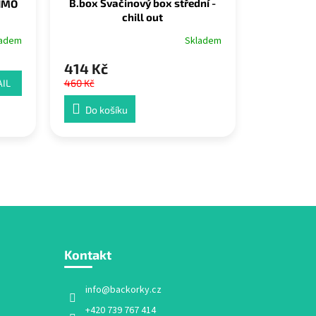
B.box Svačinový box střední -
TIMO
chill out
Skladem
ladem
414 Kč
IL
460 Kč
Do košíku
Kontakt
info
@
backorky.cz
+420 739 767 414