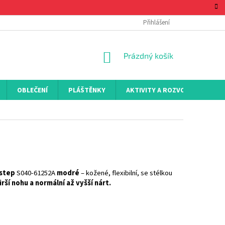
Přihlášení
NÁKUPNÍ
Prázdný košík
KOŠÍK
OBLEČENÍ
PLÁŠTĚNKY
AKTIVITY A ROZVOJ
KON
.step
S040-61252A
modré
– kožené, flexibilní, se stélkou
irší nohu a normální až vyšší nárt.