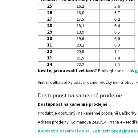
25
16,2
5,6
26
16,8
5,7
27
17,5
6,2
28
18,1
6,4
29
18,9
6,5
30
19,6
6,6
31
20,2
6,9
32
20,9
7,1
33
21,5
7,4
34
22,2
7,5
Nevíte, jakou zvolit velikost?
Podívejte se na náš
n
Vnitřní délka stélky udává rozměr vložky uvnitř obuvi
Dostupnost na kamenné prodejně
Dostupnost na kamenné prodejně
Produkt je dostupný i na kamenné prodejně Bačkorky
Adresa prodejny: Kolmanova 2420/14, Praha 4 – Modř
Kontakt a otevírací doba
·
Zobrazit prodejnu na