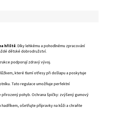
na hřiště
. Díky lehkému a pohodlnému zpracování
každé dětské dobrodružství.
strukce podporují zdravý vývoj.
ůžkem, které tlumí otřesy při došlapu a poskytuje
kotníku. Tato regulace umožňuje perfektní
 přirozený pohyb.
Ochrana špičky: zvýšený gumový
m hadříkem, ošetřujte přípravky na kůži a chraňte