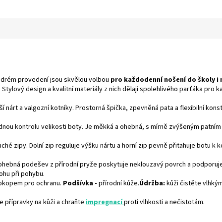
drém provedení jsou skvělou volbou
pro každodenní nošení do školy i 
Stylový design a kvalitní materiály z nich dělají spolehlivého parťáka pro 
ší nárt a valgozní kotníky. Prostorná špička, zpevněná pata a flexibilní kon
nou kontrolu velikosti boty. Je měkká a ohebná, s mírně zvýšeným patním l
hé zipy. Dolní zip reguluje výšku nártu a horní zip pevně přitahuje botu k 
ohebná podešev z přírodní pryže poskytuje neklouzavý povrch a podporuje
ohu při pohybu.
 okopem pro ochranu.
Podšívka
-
přírodní kůže.
Údržba:
kůži čistěte vlhký
e přípravky na kůži a chraňte
impregnací
proti vlhkosti a nečistotám.