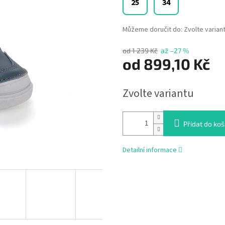
25
34
Můžeme doručit do:
Zvolte varian
od 1 239 Kč
až –27 %
od
899,10 Kč
Měrná
Zvolte variantu
cena:
Přidat do koš
Detailní informace