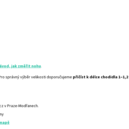
ávod, jak změřit nohu
.
. Pro správný výběr velikosti doporučujeme
přičíst k délce chodidla 1–1,2
.cz v Praze-Modřanech.
any
 mapě