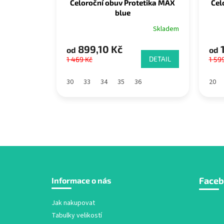
Celoroční obuv Protetika MAX
Cel
blue
Skladem
899,10 Kč
1
od
od
DETAIL
1 469 Kč
1 59
30
33
34
35
36
20
Z
Face
Informace o nás
á
p
a
Jak nakupovat
t
Tabulky velikostí