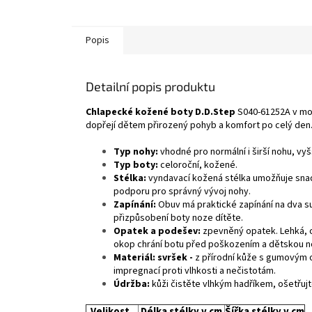
Popis
Detailní popis produktu
Chlapecké kožené boty D.D.Step
S040-61252A v mo
dopřejí dětem přirozený pohyb a komfort po celý den. 
Typ nohy:
vhodné pro normální i širší nohu, vyš
Typ boty:
celoroční, kožené.
Stélka:
vyndavací kožená stélka umožňuje snad
podporu pro správný vývoj nohy.
Zapínání:
Obuv má praktické zapínání na dva suc
přizpůsobení boty noze dítěte.
Opatek a podešev:
zpevněný opatek. Lehká, 
okop chrání botu před poškozením a dětskou n
Materiál:
svršek -
z přírodní kůže s gumovým
impregnací proti vlhkosti a nečistotám.
Údržba:
kůži čistěte vlhkým hadříkem, ošetřujt
Velikost
Délka stélky v cm
Šířka stélky v cm