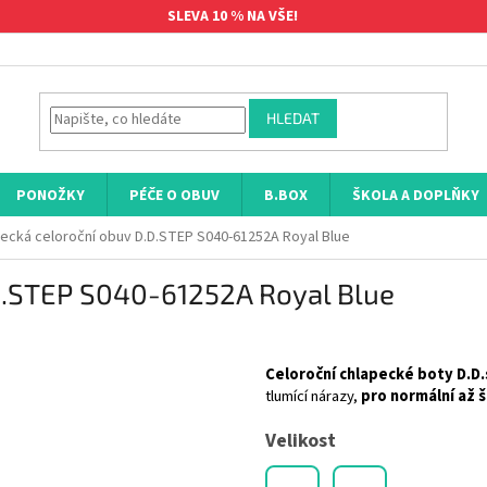
SLEVA 10 % NA VŠE!
HLEDAT
PONOŽKY
PÉČE O OBUV
B.BOX
ŠKOLA A DOPLŇKY
ecká celoroční obuv D.D.STEP S040-61252A Royal Blue
D.STEP S040-61252A Royal Blue
Celoroční chlapecké boty D.D
tlumící nárazy,
pro normální až š
Velikost