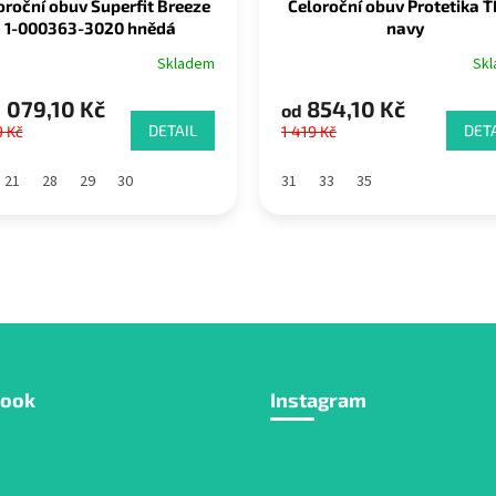
oroční obuv Superfit Breeze
Celoroční obuv Protetika 
1-000363-3020 hnědá
navy
Skladem
Sk
 079,10 Kč
854,10 Kč
od
DETAIL
DETA
9 Kč
1 419 Kč
21
28
29
30
31
33
35
book
Instagram