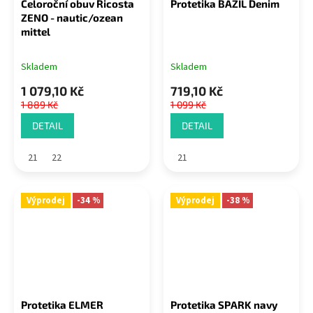
Celoroční obuv Ricosta
Protetika BAZIL Denim
ZENO - nautic/ozean
mittel
Skladem
Skladem
1 079,10 Kč
719,10 Kč
1 889 Kč
1 099 Kč
DETAIL
DETAIL
21
22
21
Výprodej
-34 %
Výprodej
-38 %
Protetika ELMER
Protetika SPARK navy