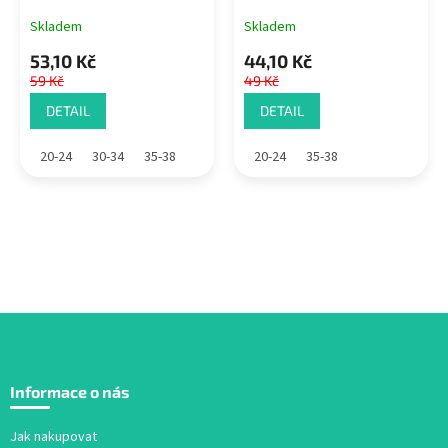
Skladem
Skladem
53,10 Kč
44,10 Kč
59 Kč
49 Kč
DETAIL
DETAIL
20-24
30-34
35-38
20-24
35-38
Z
á
Informace o nás
p
a
Jak nakupovat