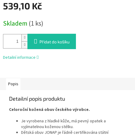
539,10 Kč
Měrná
Skladem
(1 ks)
cena:
Přidat do košíku
Detailní informace
Popis
Detailní popis produktu
Celoroční kožená obuv českého výrobce.
Je vyrobena z hladké kůže, má pevný opatek a
vyjímatelnou koženou stélku.
Dětská obuv JONAP je řádně certifikována státní