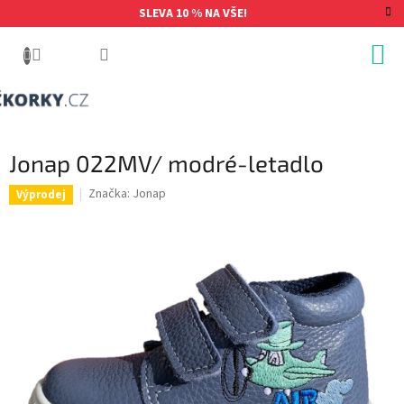
Přejít
SLEVA 10 % NA VŠE!
na
obsah
Jonap 022MV/ modré-letadlo
Značka:
Jonap
Výprodej