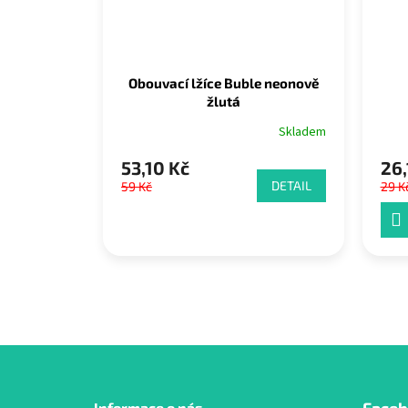
Obouvací lžíce Buble neonově
žlutá
Skladem
53,10 Kč
26,
DETAIL
59 Kč
29 K
Z
Informace o nás