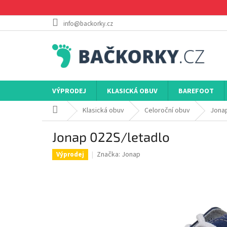
Přejít
na
obsah
info@backorky.cz
VÝPRODEJ
KLASICKÁ OBUV
BAREFOOT
Domů
Klasická obuv
Celoroční obuv
Jonap
Jonap 022S/letadlo
Značka:
Jonap
Výprodej