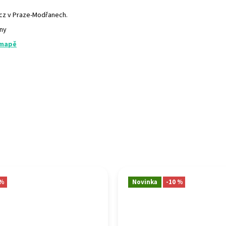
.cz v Praze-Modřanech.
any
 mapě
 %
Novinka
-10 %