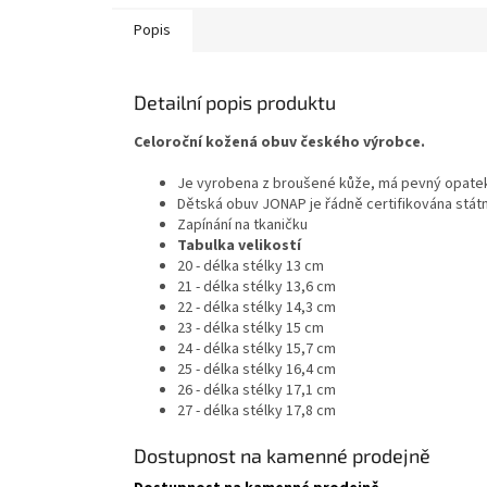
Popis
Detailní popis produktu
Celoroční kožená obuv českého výrobce.
Je vyrobena z broušené kůže, má pevný opatek
Dětská obuv JONAP je řádně certifikována stát
Zapínání na tkaničku
Tabulka velikostí
20 - délka stélky 13 cm
21 - délka stélky 13,6 cm
22 - délka stélky 14,3 cm
23 - délka stélky 15 cm
24 - délka stélky 15,7 cm
25 - délka stélky 16,4 cm
26 - délka stélky 17,1 cm
27 - délka stélky 17,8 cm
Dostupnost na kamenné prodejně