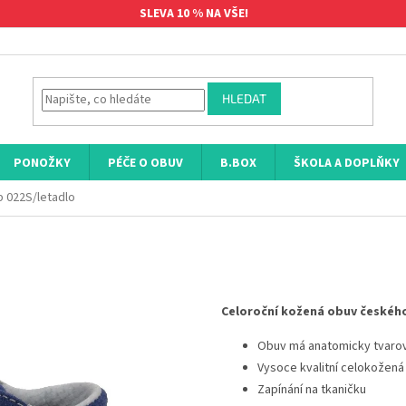
SLEVA 10 % NA VŠE!
HLEDAT
PONOŽKY
PÉČE O OBUV
B.BOX
ŠKOLA A DOPLŇKY
 022S/letadlo
Celoroční kožená obuv českéh
Obuv má anatomicky tvarov
Vysoce kvalitní celokožen
Zapínání na tkaničku