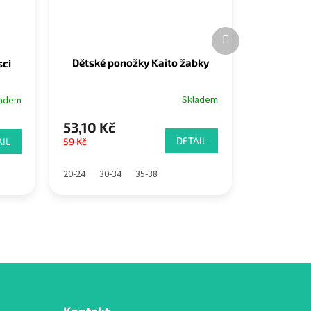
Další
produkt
Dětské ponožky Kaito žabky
sci
Skladem
ladem
53,10 Kč
DETAIL
IL
59 Kč
20-24
30-34
35-38