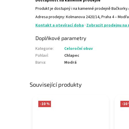
Dostupnost na kamenné prodejně
Produkt je dostupný i na kamenné prodejně Bačkorky
Adresa prodejny: Kolmanova 2420/14, Praha 4 – Modř
Kontakt a otevírací doba
·
Zobrazit prodejnu na
Doplňkové parametry
Kategorie
:
Celoroční obuv
Pohlaví
:
Chlapec
Barva
:
Modrá
Související produkty
-10 %
-10