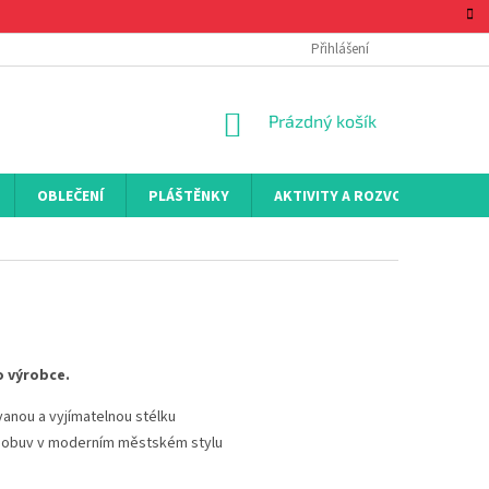
Přihlášení
NÁKUPNÍ
Prázdný košík
KOŠÍK
OBLEČENÍ
PLÁŠTĚNKY
AKTIVITY A ROZVOJ
KON
o výrobce.
anou a vyjímatelnou stélku
á obuv v moderním městském stylu