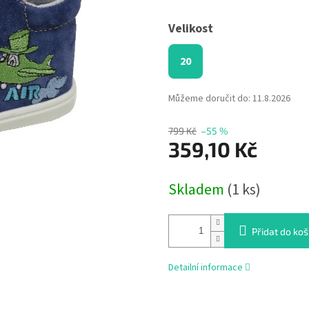
Velikost
20
Můžeme doručit do:
11.8.2026
799 Kč
–55 %
359,10 Kč
Měrná
Skladem
(1 ks)
cena:
Přidat do koš
Detailní informace