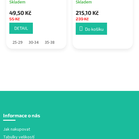
Skladem
Skladem
49,50 Kč
215,10 Kč
55 Kč
239 Kč
DETAIL
Do košíku
25-29
30-34
35-38
Z
á
Informace o nás
p
a
Jak nakupovat
t
Tabulky velikostí