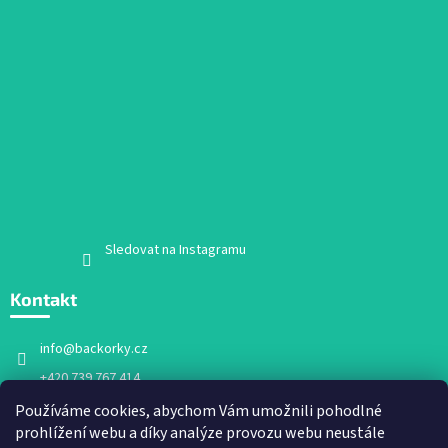
Sledovat na Instagramu
Kontakt
info
@
backorky.cz
+420 739 767 414
Facebook
Používáme cookies, abychom Vám umožnili pohodlné
prohlížení webu a díky analýze provozu webu neustále
backorky.cz