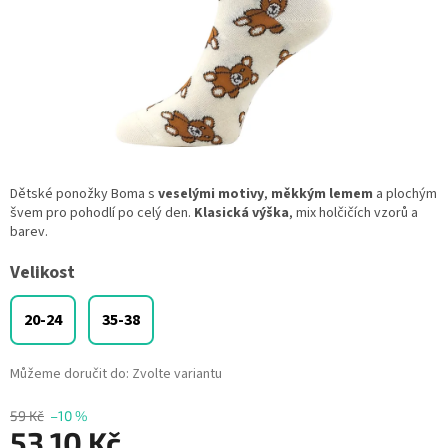
Dětské ponožky Boma s
veselými motivy
,
měkkým lemem
a plochým
švem pro pohodlí po celý den.
Klasická výška
, mix holčičích vzorů a
barev.
Velikost
20-24
35-38
Můžeme doručit do:
Zvolte variantu
59 Kč
–10 %
53,10 Kč