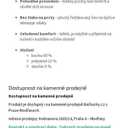
Pohodlné provedení
– měkký pružný lem neškrtí a
skvěle drží na noze
Bez tlaku na prsty
– plochý řetízkovaný šev na špičce
eliminuje otlaky
Celodenní komfort
– lehké, prodyšné a příjemné na
nošení v každém ročním období
Složení
bavlna 80 %
polyamid 15 %
elastan 5 %
Dostupnost na kamenné prodejně
Dostupnost na kamenné prodejně
Produkt je dostupný i na kamenné prodejně Bačkorky.cz v
Praze-Modřanech.
Adresa prodejny: Kolmanova 2420/14, Praha 4 – Modřany
Kontakt a otevírací doba
·
Zobrazit prodejnu na mapě