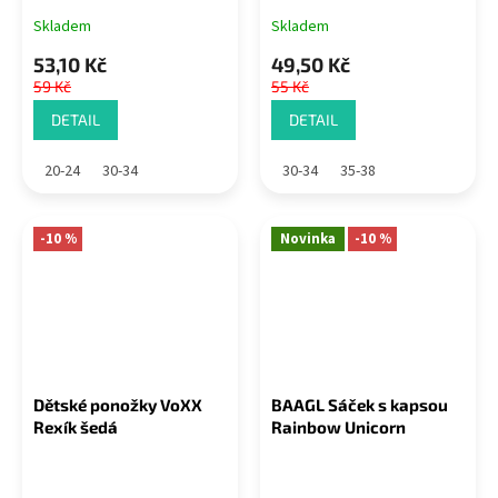
Skladem
Skladem
53,10 Kč
49,50 Kč
59 Kč
55 Kč
DETAIL
DETAIL
20-24
30-34
30-34
35-38
-10 %
Novinka
-10 %
Dětské ponožky VoXX
BAAGL Sáček s kapsou
Rexík šedá
Rainbow Unicorn