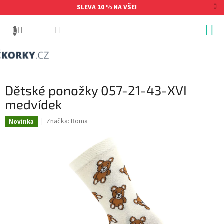
Přejít
SLEVA 10 % NA VŠE!
na
obsah
Dětské ponožky 057-21-43-XVI
medvídek
Značka:
Boma
Novinka