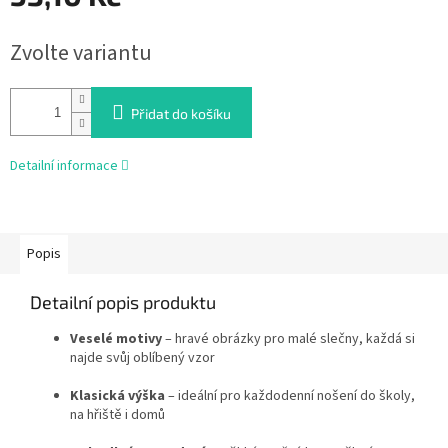
Měrná
Zvolte variantu
cena:
Přidat do košíku
Detailní informace
Popis
Detailní popis produktu
Veselé motivy
– hravé obrázky pro malé slečny, každá si
najde svůj oblíbený vzor
Klasická výška
– ideální pro každodenní nošení do školy,
na hřiště i domů