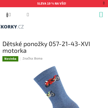
Přejít
SLEVA 10 % NA VŠE!
na
obsah
Dětské ponožky 057-21-43-XVI
motorka
Značka:
Boma
Novinka