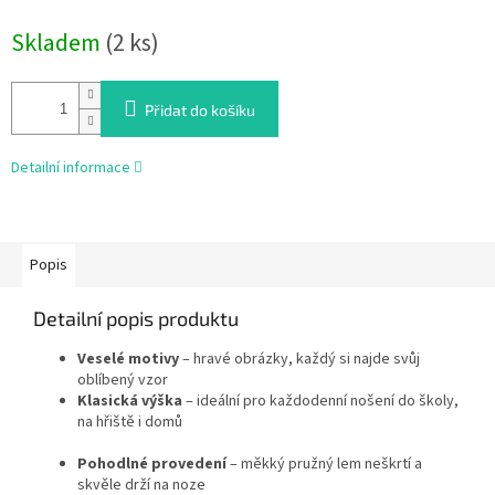
Měrná
Skladem
(2 ks)
cena:
Přidat do košíku
Detailní informace
Popis
Detailní popis produktu
Veselé motivy
– hravé obrázky, každý si najde svůj
oblíbený vzor
Klasická výška
– ideální pro každodenní nošení do školy,
na hřiště i domů
Pohodlné provedení
– měkký pružný lem neškrtí a
skvěle drží na noze