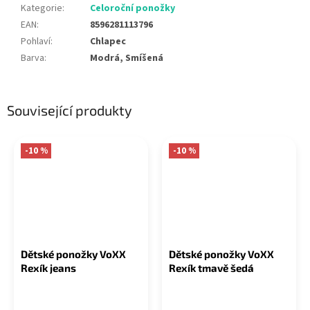
Kategorie
:
Celoroční ponožky
EAN
:
8596281113796
Pohlaví
:
Chlapec
Barva
:
Modrá, Smíšená
Související produkty
-10 %
-10 %
Dětské ponožky VoXX
Dětské ponožky VoXX
Rexík jeans
Rexík tmavě šedá