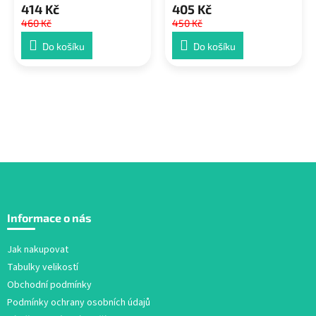
414 Kč
405 Kč
460 Kč
450 Kč
Do košíku
Do košíku
Z
á
Informace o nás
p
a
Jak nakupovat
t
Tabulky velikostí
í
Obchodní podmínky
Podmínky ochrany osobních údajů