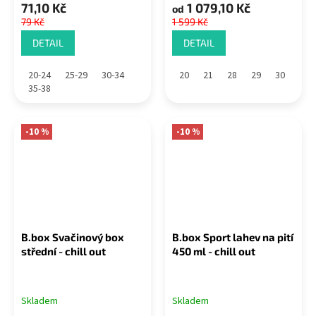
71,10 Kč
1 079,10 Kč
od
79 Kč
1 599 Kč
DETAIL
DETAIL
20-24
25-29
30-34
20
21
28
29
30
35-38
-10 %
-10 %
B.box Svačinový box
B.box Sport lahev na pití
střední - chill out
450 ml - chill out
Skladem
Skladem