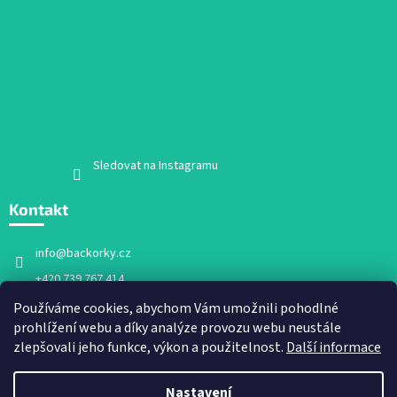
Sledovat na Instagramu
Kontakt
info
@
backorky.cz
+420 739 767 414
Facebook
Používáme cookies, abychom Vám umožnili pohodlné
prohlížení webu a díky analýze provozu webu neustále
backorky.cz
zlepšovali jeho funkce, výkon a použitelnost.
Další informace
Nastavení