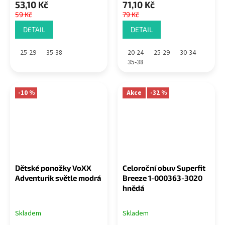
53,10 Kč
71,10 Kč
59 Kč
79 Kč
DETAIL
DETAIL
25-29
35-38
20-24
25-29
30-34
35-38
-10 %
Akce
-32 %
Dětské ponožky VoXX
Celoroční obuv Superfit
Adventurik světle modrá
Breeze 1-000363-3020
hnědá
Skladem
Skladem