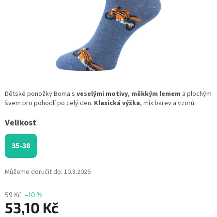
Dětské ponožky Boma s
veselými motivy
,
měkkým lemem
a plochým
švem pro pohodlí po celý den.
Klasická výška
, mix barev a vzorů.
Velikost
35-38
Můžeme doručit do:
10.8.2026
59 Kč
–10 %
53,10 Kč