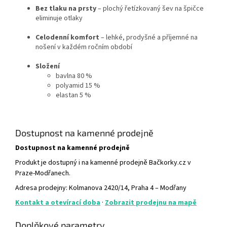
Bez tlaku na prsty
– plochý řetízkovaný šev na špičce
eliminuje otlaky
Celodenní komfort
– lehké, prodyšné a příjemné na
nošení v každém ročním období
Složení
bavlna 80 %
polyamid 15 %
elastan 5 %
Dostupnost na kamenné prodejně
Dostupnost na kamenné prodejně
Produkt je dostupný i na kamenné prodejně Bačkorky.cz v
Praze-Modřanech.
Adresa prodejny: Kolmanova 2420/14, Praha 4 – Modřany
Kontakt a otevírací doba
·
Zobrazit prodejnu na mapě
Doplňkové parametry