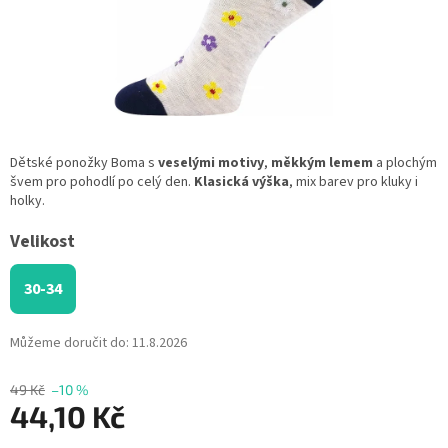
Dětské ponožky Boma s
veselými motivy
,
měkkým lemem
a plochým
švem pro pohodlí po celý den.
Klasická výška
, mix barev pro kluky i
holky.
Velikost
30-34
Můžeme doručit do:
11.8.2026
49 Kč
–10 %
44,10 Kč