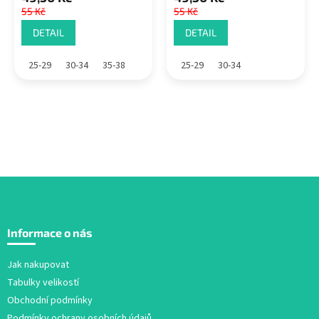
55 Kč
55 Kč
DETAIL
DETAIL
25-29
30-34
35-38
25-29
30-34
Z
á
Informace o nás
p
a
Jak nakupovat
t
Tabulky velikostí
í
Obchodní podmínky
Podmínky ochrany osobních údajů