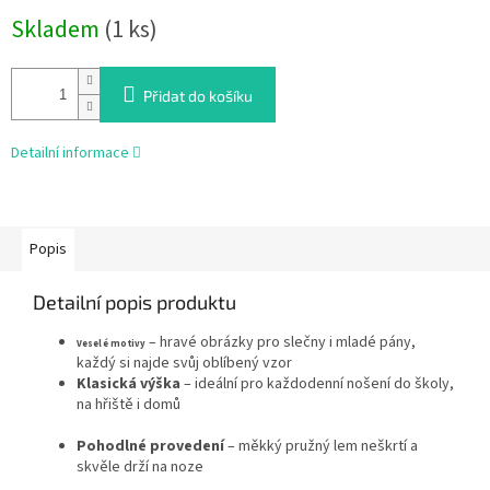
Měrná
Skladem
(1 ks)
cena:
Přidat do košíku
Detailní informace
Popis
Detailní popis produktu
– hravé obrázky pro slečny i mladé pány,
Veselé motivy
každý si najde svůj oblíbený vzor
Klasická výška
– ideální pro každodenní nošení do školy,
na hřiště i domů
Pohodlné provedení
– měkký pružný lem neškrtí a
skvěle drží na noze