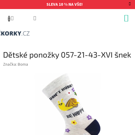
Přejít
SLEVA 10 % NA VŠE!
na
obsah
Dětské ponožky 057-21-43-XVI šnek
Značka:
Boma