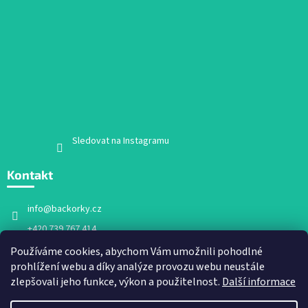
Sledovat na Instagramu
Kontakt
info
@
backorky.cz
+420 739 767 414
Facebook
Používáme cookies, abychom Vám umožnili pohodlné
prohlížení webu a díky analýze provozu webu neustále
backorky.cz
zlepšovali jeho funkce, výkon a použitelnost.
Další informace