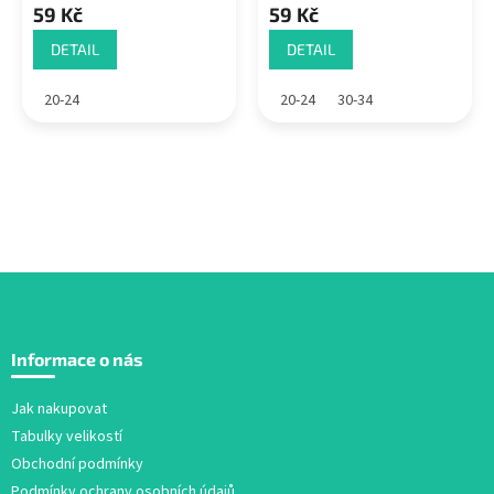
59 Kč
59 Kč
DETAIL
DETAIL
20-24
20-24
30-34
Z
á
Informace o nás
p
a
Jak nakupovat
t
Tabulky velikostí
í
Obchodní podmínky
Podmínky ochrany osobních údajů