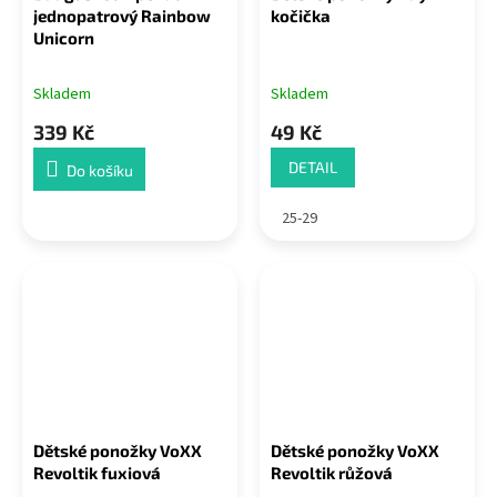
jednopatrový Rainbow
kočička
Unicorn
Skladem
Skladem
339 Kč
49 Kč
DETAIL
Do košíku
25-29
Dětské ponožky VoXX
Dětské ponožky VoXX
Revoltik fuxiová
Revoltik růžová