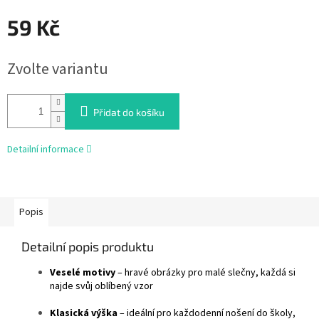
59 Kč
Měrná
Zvolte variantu
cena:
Přidat do košíku
Detailní informace
Popis
Detailní popis produktu
Veselé motivy
– hravé obrázky pro malé slečny, každá si
najde svůj oblíbený vzor
Klasická výška
– ideální pro každodenní nošení do školy,