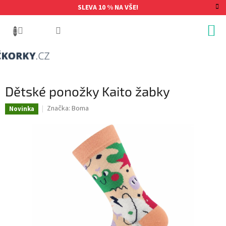
Přejít
SLEVA 10 % NA VŠE!
na
obsah
Dětské ponožky Kaito žabky
Značka:
Boma
Novinka