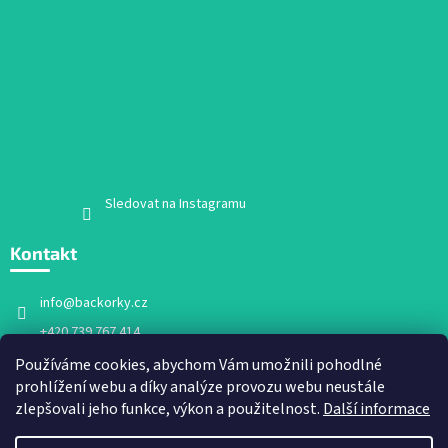
Sledovat na Instagramu
Kontakt
info
@
backorky.cz
+420 739 767 414
Facebook
Používáme cookies, abychom Vám umožnili pohodlné
prohlížení webu a díky analýze provozu webu neustále
backorky.cz
zlepšovali jeho funkce, výkon a použitelnost.
Další informace