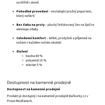
na hřiště i domů
Pohodlné provedení
– nestahující pružný pique lem,
který neškrtí
Bez tlaku na prsty
– plochý řetízkovaný šev na špičce
eliminuje otlaky
Celodenní komfort
– lehké, prodyšné a příjemné na
nošení v každém ročním období
Složení
bavlna 80 %
polyamid 15 %
elastan 5 %
Dostupnost na kamenné prodejně
Dostupnost na kamenné prodejně
Produkt je dostupný i na kamenné prodejně Bačkorky.cz v
Praze-Modřanech.