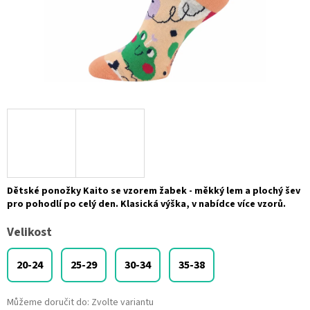
Dětské ponožky Kaito se vzorem žabek - měkký lem a plochý šev
pro pohodlí po celý den. Klasická výška, v nabídce více vzorů.
Velikost
20-24
25-29
30-34
35-38
Můžeme doručit do:
Zvolte variantu