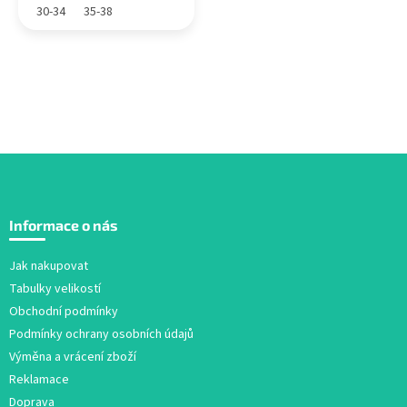
30-34
35-38
Z
á
Informace o nás
p
a
Jak nakupovat
t
Tabulky velikostí
í
Obchodní podmínky
Podmínky ochrany osobních údajů
Výměna a vrácení zboží
Reklamace
Doprava