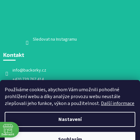
Sledovat na Instagramu
Kontakt
info
@
backorky.cz
+420 739 767 414
Facebook
Používáme cookies, abychom Vám umožnili pohodlné
prohlížení webu a díky analýze provozu webu neustále
backorky.cz
zlepšovali jeho funkce, výkon a použitelnost.
Další informace
Nastavení
Vytvořil Shoptet
Zobrazit
Souhlasím
Copyright 2026
Bačkorky.cz
. Všechna práva vyhrazena.