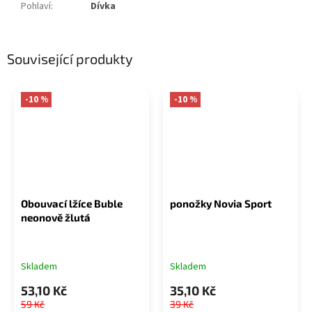
Pohlaví
:
Dívka
Související produkty
-10 %
-10 %
Obouvací lžíce Buble
ponožky Novia Sport
neonově žlutá
Skladem
Skladem
53,10 Kč
35,10 Kč
59 Kč
39 Kč