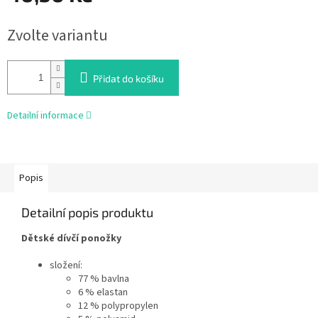
Měrná
Zvolte variantu
cena:
Přidat do košíku
Detailní informace
Popis
Detailní popis produktu
Dětské dívčí ponožky
složení:
77 % bavlna
6 % elastan
12 % polypropylen