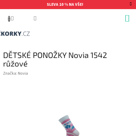
Přejít
SLEVA 10 % NA VŠE!
na
obsah
DĚTSKÉ PONOŽKY Novia 1542
růžové
Značka:
Novia