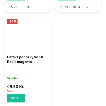
25-29
30-34
25-29
30-34
35-38
-10 %
Dětské ponožky VoXX
Rexík magenta
Skladem
49,50 Kč
55 Kč
DETAIL