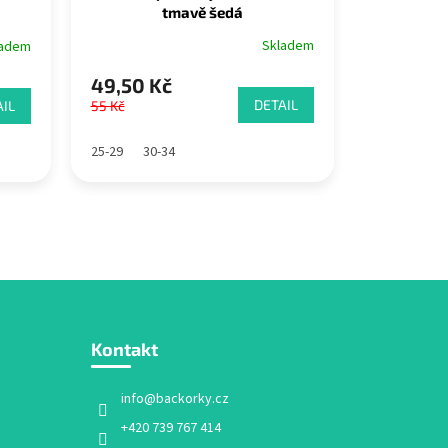
tmavě šedá
Skladem
ladem
49,50 Kč
DETAIL
IL
55 Kč
25-29
30-34
Kontakt
info
@
backorky.cz
+420 739 767 414