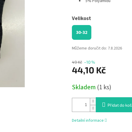
5% Polyamidu
Velikost
30-32
Můžeme doručit do:
7.8.2026
49 Kč
–10 %
44,10 Kč
Měrná
Skladem
(1 ks)
cena:
Přidat do koš
Detailní informace