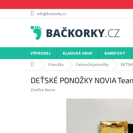
Přejít
na
obsah
info@backorky.cz
VÝPRODEJ
KLASICKÁ OBUV
BAREFOOT
Domů
Ponožky
Celoroční ponožky
DEŤSKÉ
DEŤSKÉ PONOŽKY NOVIA Team 
Značka:
Novia