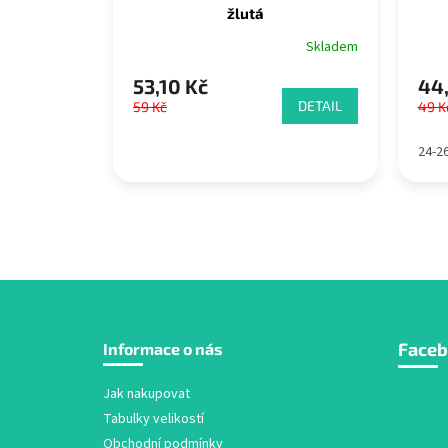
žlutá
Skladem
53,10 Kč
44,
DETAIL
59 Kč
49 K
24-2
Z
Face
Informace o nás
á
p
a
Jak nakupovat
t
Tabulky velikostí
í
Obchodní podmínky