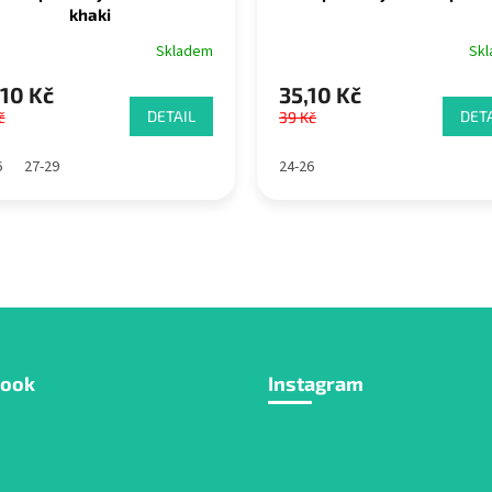
khaki
Skladem
Sk
10 Kč
35,10 Kč
DETAIL
DETA
č
39 Kč
6
27-29
24-26
book
Instagram