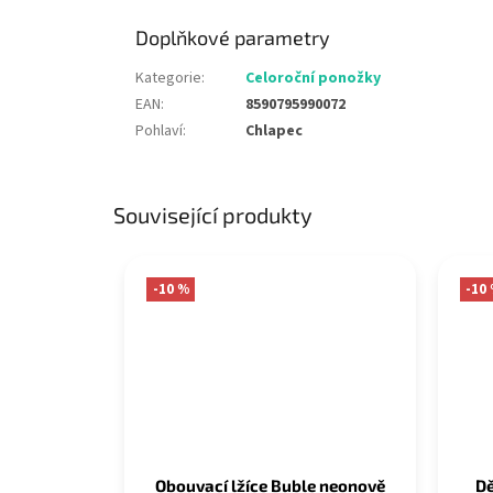
Doplňkové parametry
Kategorie
:
Celoroční ponožky
EAN
:
8590795990072
Pohlaví
:
Chlapec
Související produkty
-10 %
-10
Obouvací lžíce Buble neonově
D