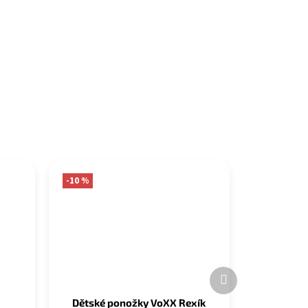
-10 %
Další
produkt
Dětské ponožky VoXX Rexík