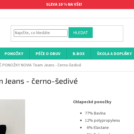
SLEVA 10 % NA VŠE!
HLEDAT
PONOŽKY
PÉČE O OBUV
B.BOX
ŠKOLA A DOPLŇKY
 PONOŽKY NOVIA Team Jeans - černo-šedivé
Jeans - černo-šedivé
Chlapecké ponožky
77% Bavlna
12% polypropylenu
6% Elastane