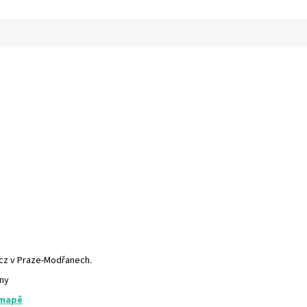
.cz v Praze-Modřanech.
any
 mapě