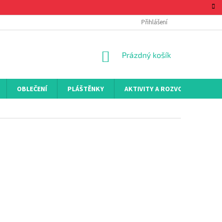
Přihlášení
NÁKUPNÍ
Prázdný košík
KOŠÍK
OBLEČENÍ
PLÁŠTĚNKY
AKTIVITY A ROZVOJ
KON