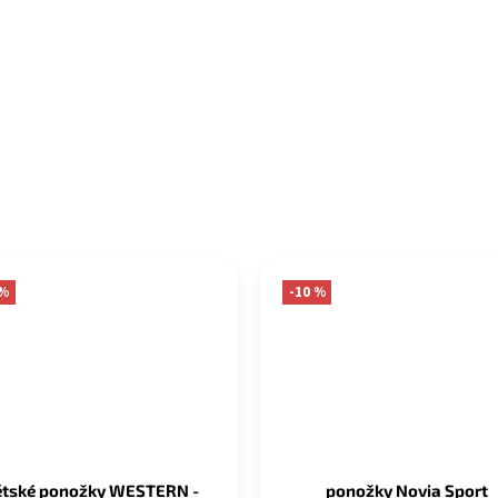
 %
-10 %
ětské ponožky WESTERN -
ponožky Novia Sport