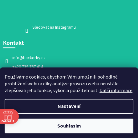
Sledovat na Instagramu
Kontakt
info
@
backorky.cz
+420 739 767 414
Facebook
Používáme cookies, abychom Vám umožnili pohodlné
prohlížení webu a díky analýze provozu webu neustále
backorky.cz
zlepšovali jeho funkce, výkon a použitelnost.
Další informace
Nastavení
Vytvořil Shoptet
Zobrazit
Souhlasím
Copyright 2026
Bačkorky.cz
. Všechna práva vyhrazena.