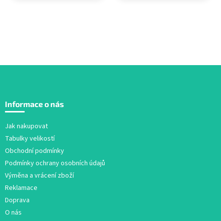
Z
á
Informace o nás
p
a
Jak nakupovat
t
Tabulky velikostí
í
Obchodní podmínky
Podmínky ochrany osobních údajů
Výměna a vrácení zboží
Reklamace
Doprava
O nás