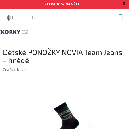
Přejít
SLEVA 10 % NA VŠE!
na
obsah
Dětské PONOŽKY NOVIA Team Jeans
- hnědé
Značka:
Novia