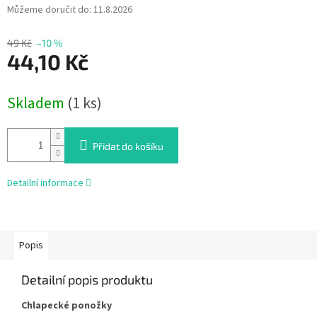
Můžeme doručit do:
11.8.2026
49 Kč
–10 %
44,10 Kč
Měrná
Skladem
(1 ks)
cena:
Přidat do košíku
Detailní informace
Popis
Detailní popis produktu
Chlapecké ponožky