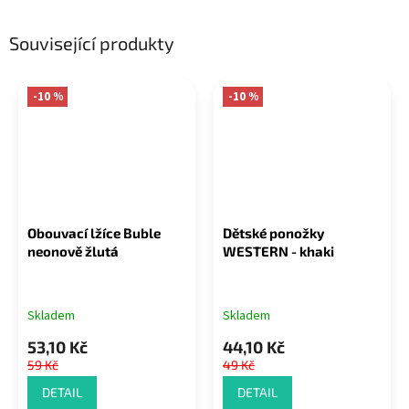
Související produkty
-10 %
-10 %
Obouvací lžíce Buble
Dětské ponožky
neonově žlutá
WESTERN - khaki
Skladem
Skladem
53,10 Kč
44,10 Kč
59 Kč
49 Kč
DETAIL
DETAIL