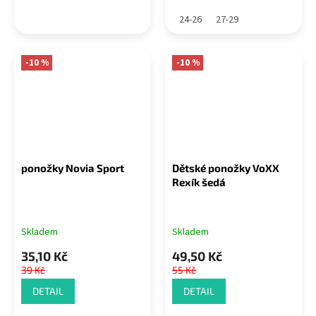
24-26
27-29
-10 %
-10 %
ponožky Novia Sport
Dětské ponožky VoXX
Rexík šedá
Skladem
Skladem
35,10 Kč
49,50 Kč
39 Kč
55 Kč
DETAIL
DETAIL