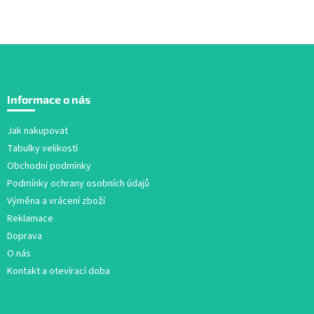
Z
á
Informace o nás
p
a
Jak nakupovat
t
Tabulky velikostí
í
Obchodní podmínky
Podmínky ochrany osobních údajů
Výměna a vrácení zboží
Reklamace
Doprava
O nás
Kontakt a otevírací doba