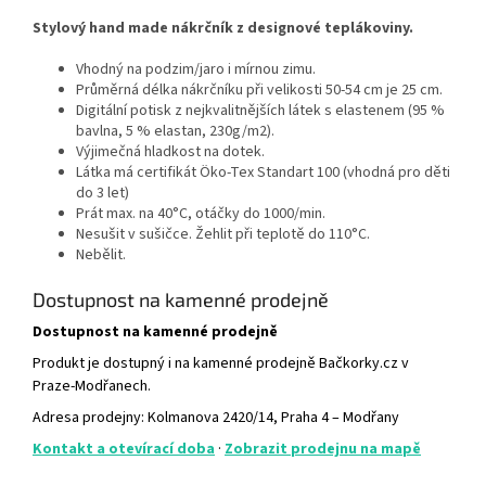
Stylový hand made nákrčník z designové teplákoviny.
Vhodný na podzim/jaro i mírnou zimu.
Průměrná délka nákrčníku při velikosti 50-54 cm je 25 cm.
Digitální potisk z nejkvalitnějších látek s elastenem (95 %
bavlna, 5 % elastan, 230g/m2).
Výjimečná hladkost na dotek.
Látka má certifikát Öko-Tex Standart 100 (vhodná pro děti
do 3 let)
Prát max. na 40°C, otáčky do 1000/min.
Nesušit v sušičce. Žehlit při teplotě do 110°C.
Nebělit.
Dostupnost na kamenné prodejně
Dostupnost na kamenné prodejně
Produkt je dostupný i na kamenné prodejně Bačkorky.cz v
Praze-Modřanech.
Adresa prodejny: Kolmanova 2420/14, Praha 4 – Modřany
Kontakt a otevírací doba
·
Zobrazit prodejnu na mapě