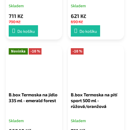
Skladem
Skladem
711 Kč
621 Kč
790 Kč
690 Kč
Do košíku
Do košíku
Novinka
-10 %
-10 %
B.box Termoska na jídlo
B.box Termoska na pití
335 ml - emerald forest
sport 500 ml -
růžová/oranžová
Skladem
Skladem