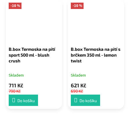
-10 %
-10 %
B.box Termoska na pití
B.box Termoska na pití s
sport 500 ml - blush
brčkem 350 ml - lemon
crush
twist
Skladem
Skladem
711 Kč
621 Kč
790 Kč
690 Kč
Do košíku
Do košíku