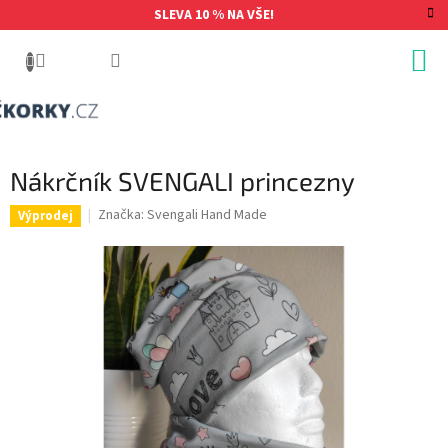
Přejít
SLEVA 10 % NA VŠE!
na
obsah
Nákrčník SVENGALI princezny
Značka:
Svengali Hand Made
Výprodej