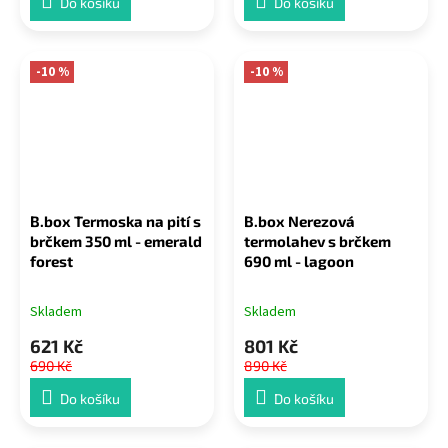
Do košíku
Do košíku
-10 %
-10 %
B.box Termoska na pití s
B.box Nerezová
brčkem 350 ml - emerald
termolahev s brčkem
forest
690 ml - lagoon
Skladem
Skladem
621 Kč
801 Kč
690 Kč
890 Kč
Do košíku
Do košíku