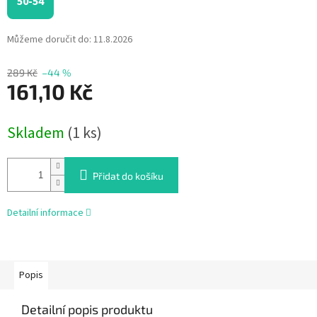
50-54
Můžeme doručit do:
11.8.2026
289 Kč
–44 %
161,10 Kč
Měrná
Skladem
(1 ks)
cena:
Přidat do košíku
Detailní informace
Popis
Detailní popis produktu